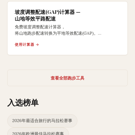
坡度调整配速(GAP)计算器 —
山地等效平路配速
免费坡度调整配速计算器，
将山地跑步配速转换为平地等效配速(GAP)。
基于Minetti运动能量消耗模型，
使用计算器 →
将上坡和下坡跑步标准化，
显示真实平地配速和努力程度。
查看全部跑步工具
入选榜单
2026年最适合旅行的马拉松赛事
2026年欧洲最佳马拉松赛事