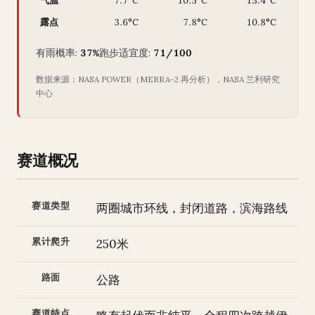
气温
7.7°C
10.5°C
13.4°C
露点
3.6°C
7.8°C
10.8°C
有雨概率:
37%
跑步适宜度:
71/100
数据来源：NASA POWER（MERRA-2 再分析），NASA 兰利研究
中心
赛道概况
赛道类型
两圈城市环线，封闭道路，滨海路线
累计爬升
250米
路面
公路
赛道特点