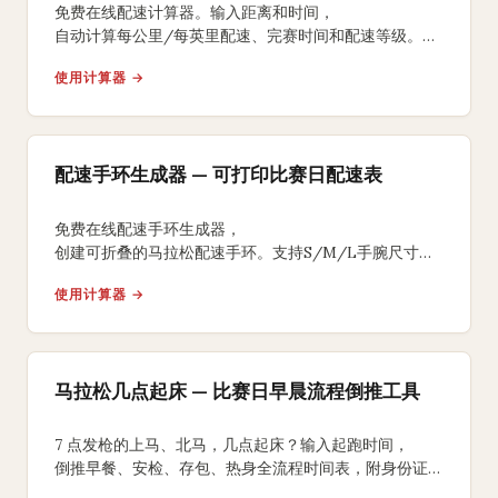
免费在线配速计算器。输入距离和时间，
自动计算每公里/每英里配速、完赛时间和配速等级。
支持5K、10K、半马、全马及自定义距离。
使用计算器 →
配速手环生成器 — 可打印比赛日配速表
免费在线配速手环生成器，
创建可折叠的马拉松配速手环。支持S/M/L手腕尺寸、
均匀/负分段/正分段策略，背面含补水补给提醒，
使用计算器 →
A4打印裁剪折叠即可佩戴比赛。
马拉松几点起床 — 比赛日早晨流程倒推工具
7 点发枪的上马、北马，几点起床？输入起跑时间，
倒推早餐、安检、存包、热身全流程时间表，附身份证、
能量胶、咖啡因 3 个国内跑友常踩坑的提醒。