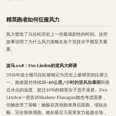
精英跑者如何征服风力
风力塑造了马拉松历史上一些最戏剧性的时刻。这些
故事说明了为什么风力策略在各个竞技水平都至关重
要。
波马2018：Des Linden的逆风大师课
2018年波士顿马拉松被铭记为历史上最艰苦的比赛之
一。跑者面对持续
25-40公里/小时的逆风加暴雨
和接
近冰点的温度。超过40%的精英女子选手退赛。Des
Linden一度告诉Shalane Flanagan她也考虑退赛，
但她改变了策略：她躲在其他跑者身后跟跑，缩短步
幅，完全按体感跑。她在最后几英里发力超越全场，