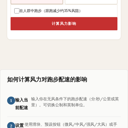
在人群中跑步（跟跑减少约35%风阻）
计算风力影响
如何计算风力对跑步配速的影响
输入你在无风条件下的跑步配速（分:秒/公里或英
输入当
里）。可切换公制和英制单位。
前配速
使用滑块、预设按钮（微风/中风/强风/大风）或手
设置