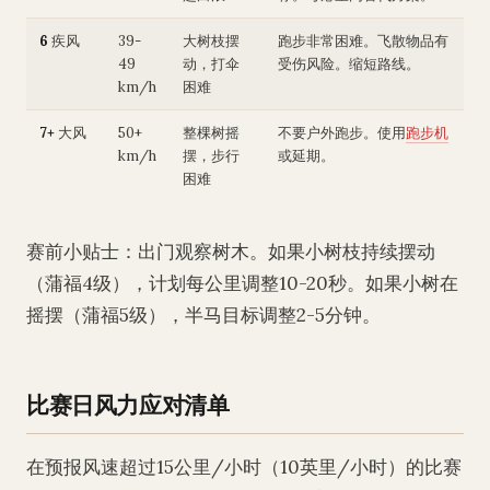
6
疾风
39-
大树枝摆
跑步非常困难。飞散物品有
49
动，打伞
受伤风险。缩短路线。
km/h
困难
7+
大风
50+
整棵树摇
不要户外跑步。使用
跑步机
km/h
摆，步行
或延期。
困难
赛前小贴士：出门观察树木。如果小树枝持续摆动
（蒲福4级），计划每公里调整10-20秒。如果小树在
摇摆（蒲福5级），半马目标调整2-5分钟。
比赛日风力应对清单
在预报风速超过15公里/小时（10英里/小时）的比赛