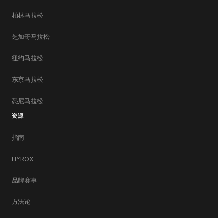
柏林马拉松
芝加哥马拉松
纽约马拉松
东京马拉松
悉尼马拉松
资源
指南
HYROX
品牌赛事
方法论