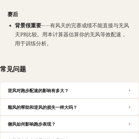
赛后
背景很重要
——有风天的完赛成绩不能直接与无风
天PB比较。用本计算器估算你的无风等效配速，
用于训练分析。
常见问题
逆风对跑步配速的影响有多大？
顺风的帮助和逆风的损失一样大吗？
侧风如何影响跑步表现？