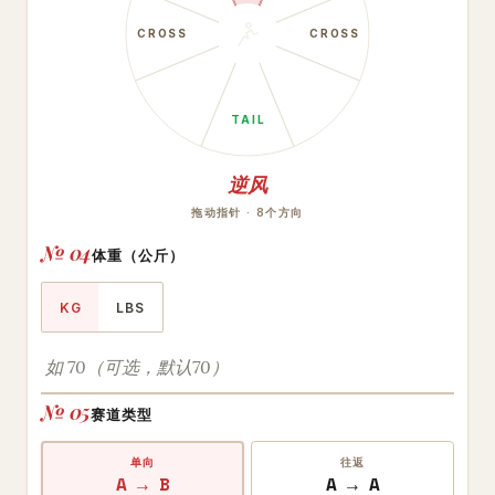
CROSS
CROSS
TAIL
逆风
拖动指针 · 8个方向
№ 04
体重（公斤）
KG
LBS
№ 05
赛道类型
单向
往返
A → B
A → A