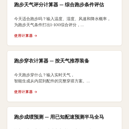
跑步天气评分计算器 — 综合跑步条件评估
今天适合跑步吗？输入温度、湿度、风速和降水概率，
为跑步天气条件打出1-100综合评分，
并获取基于ACSM运动指南的个性化建议。
使用计算器 →
跑步穿衣计算器 — 按天气推荐装备
今天跑步穿什么？输入实时天气，
智能生成从内层到配件的完整穿搭方案。
科学应用体感温度法则，跑前不再纠结穿多穿少。
使用计算器 →
跑步成绩预测 — 用已知配速预测半马全马