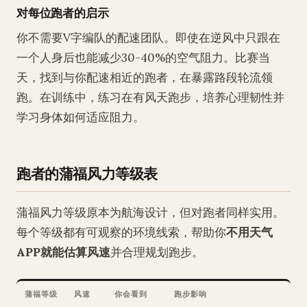
对每位跑者的启示
你不需要V字编队的配速团队。即使在逆风中只跟在
一个人身后也能减少30-40%的空气阻力。比赛当
天，找到与你配速相近的跑者，在暴露路段轮流领
跑。在训练中，练习在有风天跑步，培养心理韧性并
学习身体如何适应阻力。
跑者的蒲福风力等级表
蒲福风力等级原本为航海设计，但对跑者同样实用。
每个等级都有可观察的环境线索，帮助你
不用天气
APP就能估算风速
并合理规划跑步。
蒲福等级
风速
你会看到
跑步影响