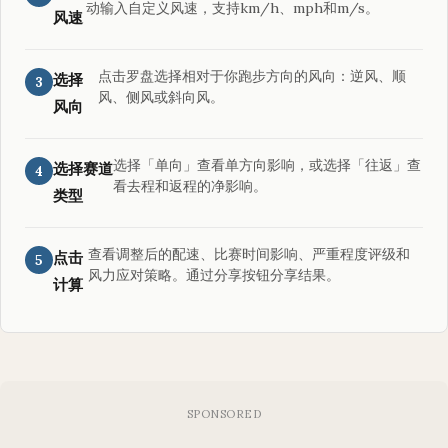
动输入自定义风速，支持km/h、mph和m/s。
风速
点击罗盘选择相对于你跑步方向的风向：逆风、顺
选择
风、侧风或斜向风。
风向
选择「单向」查看单方向影响，或选择「往返」查
选择赛道
看去程和返程的净影响。
类型
查看调整后的配速、比赛时间影响、严重程度评级和
点击
风力应对策略。通过分享按钮分享结果。
计算