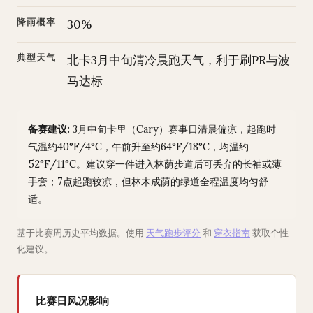
降雨概率
30%
典型天气
北卡3月中旬清冷晨跑天气，利于刷PR与波
马达标
备赛建议:
3月中旬卡里（Cary）赛事日清晨偏凉，起跑时
气温约40°F/4°C，午前升至约64°F/18°C，均温约
52°F/11°C。建议穿一件进入林荫步道后可丢弃的长袖或薄
手套；7点起跑较凉，但林木成荫的绿道全程温度均匀舒
适。
基于比赛周历史平均数据。使用
天气跑步评分
和
穿衣指南
获取个性
化建议。
比赛日风况影响