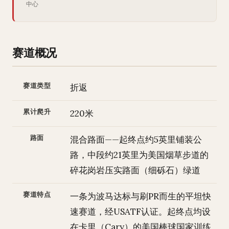
中心
赛道概况
赛道类型
折返
累计爬升
220米
路面
混合路面——起终点约5英里铺装公
路，中段约21英里为美国烟草步道的
碎花岗岩压实路面（细砾石）绿道
赛道特点
一条为波马达标与刷PR而生的平坦快
速赛道，经USATF认证。起终点均设
在卡里（Cary）的美国棒球国家训练