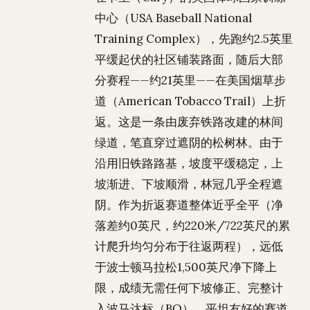
中心（USA Baseball National
Training Complex），先跑约2.5英里
平缓起伏的社区铺装路面，随后大部
分赛程——约21英里——在美国烟草步
道（American Tobacco Trail）上折
返。这是一条由废弃铁路改建的林间
绿道，笔直穿过遮阴的松树林。由于
沿用旧铁路路基，坡度平缓稳定，上
坡渐进、下坡顺滑，林冠几乎全程遮
阴。作为折返赛道整体近乎全平（净
落差约0英尺，约220米/722英尺的累
计爬升均匀分布于往返两程），远低
于波士顿马拉松1,500英尺净下降上
限，成绩无需任何下坡修正、完整计
入波马达标（BQ）。平坦友好的赛道