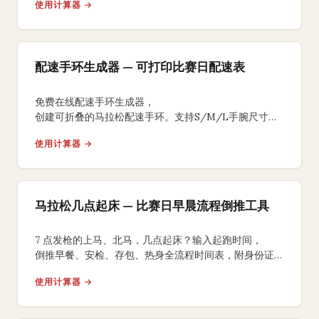
使用计算器 →
配速手环生成器 — 可打印比赛日配速表
免费在线配速手环生成器，
创建可折叠的马拉松配速手环。支持S/M/L手腕尺寸、
均匀/负分段/正分段策略，背面含补水补给提醒，
使用计算器 →
A4打印裁剪折叠即可佩戴比赛。
马拉松几点起床 — 比赛日早晨流程倒推工具
7 点发枪的上马、北马，几点起床？输入起跑时间，
倒推早餐、安检、存包、热身全流程时间表，附身份证、
能量胶、咖啡因 3 个国内跑友常踩坑的提醒。
使用计算器 →