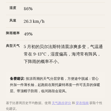
湿度
86%
风速
26.3 km/h
降雨概率
49%
典型天气
5 月初的贝尔法斯特清晨凉爽多变，气温通
常在 9-13°C，湿度偏高，海湾常有阵风，
下阵雨的概率不小。
备赛建议:
按凉而潮的天气分层穿着，方便途中脱减：背心
外加一件薄长袖，起跑前在斯托蒙特再套一件可丢弃的保暖
层。带顶帽子防雨，临河路段会迎风。
基于比赛周历史平均数据。使用
天气跑步评分
和
穿衣指南
获取个性
化建议。