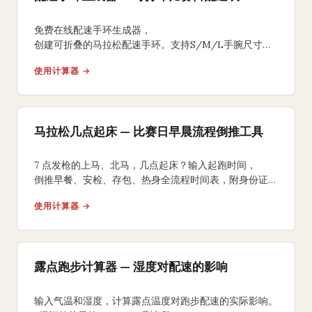
免费在线配速手环生成器，
创建可折叠的马拉松配速手环。支持S/M/L手腕尺寸、
均匀/负分段/正分段策略，背面含补水补给提醒，
使用计算器 →
A4打印裁剪折叠即可佩戴比赛。
马拉松几点起床 — 比赛日早晨流程倒推工具
7 点发枪的上马、北马，几点起床？输入起跑时间，
倒推早餐、安检、存包、热身全流程时间表，附身份证、
能量胶、咖啡因 3 个国内跑友常踩坑的提醒。
使用计算器 →
露点跑步计算器 — 湿度对配速的影响
输入气温和湿度，计算露点温度对跑步配速的实际影响。