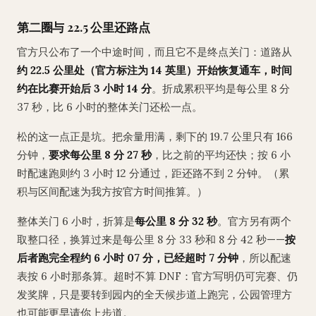
第二圈与 22.5 公里还路点
官方只公布了一个中途时间，而且它不是终点关门：道路从
约 22.5 公里处（官方标注为 14 英里）开始恢复通车，时间
约在比赛开始后 3 小时 14 分
。折成累积平均是每公里 8 分
37 秒，比 6 小时的整体关门还松一点。
松的这一点正是坑。把余量用满，剩下的 19.7 公里只有 166
分钟，
要求每公里 8 分 27 秒
，比之前的平均还快；按 6 小
时配速跑则约 3 小时 12 分通过，距还路不到 2 分钟。（累
积与区间配速为我方按官方时间推算。）
整体关门 6 小时，折算是
每公里 8 分 32 秒
。官方另有两个
取整口径，换算过来是每公里 8 分 33 秒和 8 分 42 秒——
按
后者跑完全程约 6 小时 07 分，已经超时 7 分钟
，所以配速
表按 6 小时那条算。超时不算 DNF：官方写明仍可完赛、仍
发奖牌，只是要转到园内的全天候步道上跑完，公园管理方
也可能更早请你上步道。