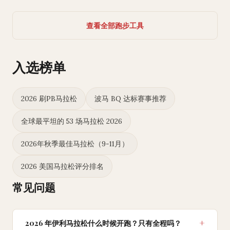
查看全部跑步工具
入选榜单
2026 刷PB马拉松
波马 BQ 达标赛事推荐
全球最平坦的 53 场马拉松 2026
2026年秋季最佳马拉松（9-11月）
2026 美国马拉松评分排名
常见问题
2026 年伊利马拉松什么时候开跑？只有全程吗？