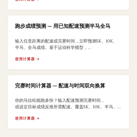
跑步成绩预测 — 用已知配速预测半马全马
输入任意距离的配速或完赛时间，立即预测5K、10K、
半马、全马成绩。基于运动科学模型，
提供分段配速方案和训练目标建议。
使用计算器 →
完赛时间计算器 — 配速与时间双向换算
你的马拉松能跑多快？输入配速预测完赛时间，
或设定目标成绩反推所需配速。覆盖5K、10K、半马、
全马，含负分段策略建议。
使用计算器 →