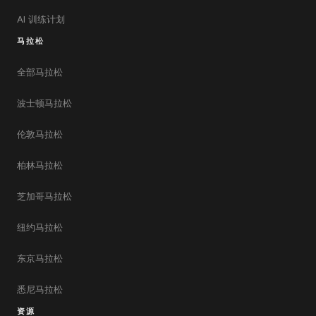
AI 训练计划
马拉松
全部马拉松
波士顿马拉松
伦敦马拉松
柏林马拉松
芝加哥马拉松
纽约马拉松
东京马拉松
悉尼马拉松
资源