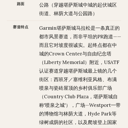
路面
公路（穿越堪萨斯城中城的起伏城区
街道、林荫大道与公园路）
赛道特点
Garmin堪萨斯城马拉松是一条真正的
都市风景赛道，而非平坦的PR跑道——
而且它对坡度很诚实。起终点都在中
城的Crown Center与自由纪念塔
（Liberty Memorial）附近，USATF
认证赛道穿越堪萨斯城最上镜的几个
街区：西班牙／塞维利亚风格、布满
喷泉与瓷砖屋顶的乡村俱乐部广场
（Country Club Plaza，堪萨斯城自
称'喷泉之城'），广场—Westport一带
的博物馆与林荫大道，Hyde Park等
绿树成荫的社区，以及爬坡登上国家