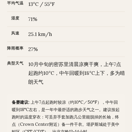
平均气温
13°C / 55°F
湿度
71%
风速
25.1 km/h
降雨概率
27%
典型天气
10月中旬的密苏里清晨凉爽干爽，上午7点
起跑约10°C，中午回暖到18°C上下，多为晴
朗天气
备赛建议:
上午7点起跑时较凉（约10°C／50°F），中午回
暖到18°C左右，是一年中最舒适的跑步天气之一。建议按起
跑时的温度穿衣：可丢弃手套加跑几公里能脱掉的长袖，终
点（Crown Center附近）备一件干衣。堪萨斯城处于美中
时区（CST/CDT），比北京晚13-14小时。