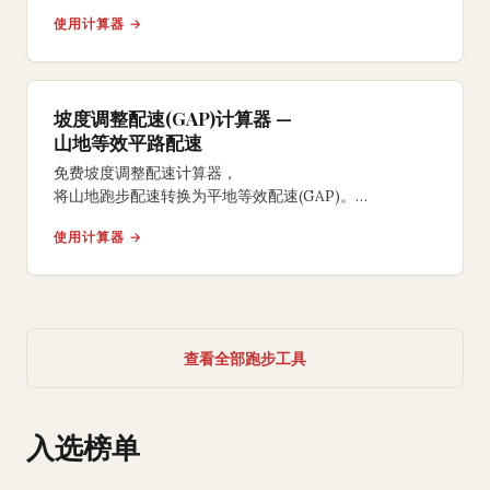
等效平路距离和额外能量消耗。
使用计算器 →
坡度调整配速(GAP)计算器 —
山地等效平路配速
免费坡度调整配速计算器，
将山地跑步配速转换为平地等效配速(GAP)。
基于Minetti运动能量消耗模型，
使用计算器 →
将上坡和下坡跑步标准化，
显示真实平地配速和努力程度。
查看全部跑步工具
入选榜单