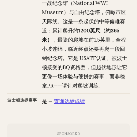
一战纪念馆（National WWI
Museum）与自由纪念塔，俯瞰市区
天际线。这是一条起伏的中等偏难赛
道：累计爬升约
1200英尺（约365
米）
，最陡的爬坡在前1.5英里，全程
小坡连绵，临近终点还要再爬一段回
到纪念塔。它是 USATF认证、被波士
顿接受的BQ资格赛，但起伏地形让它
更像一场体验与硬拼的赛事，而非稳
拿PR——请针对爬坡训练。
波士顿达标赛事
是 —
查询达标成绩