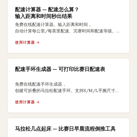
配速计算器 — 配速怎么算？
输入距离和时间秒出结果
免费在线配速计算器。输入距离和时间，
自动计算每公里/每英里配速、完赛时间和配速等级。
支持5K、10K、半马、全马及自定义距离。
使用计算器 →
配速手环生成器 — 可打印比赛日配速表
免费在线配速手环生成器，
创建可折叠的马拉松配速手环。支持S/M/L手腕尺寸、
均匀/负分段/正分段策略，背面含补水补给提醒，
使用计算器 →
A4打印裁剪折叠即可佩戴比赛。
马拉松几点起床 — 比赛日早晨流程倒推工具