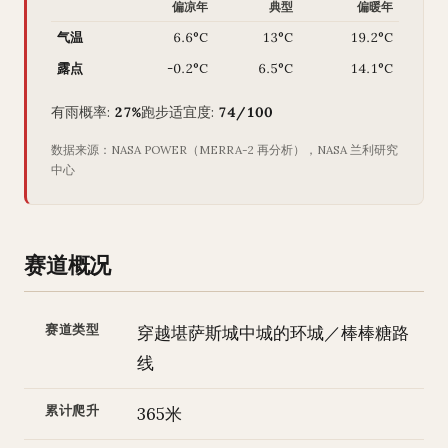
偏凉年
典型
偏暖年
气温
6.6°C
13°C
19.2°C
露点
-0.2°C
6.5°C
14.1°C
有雨概率:
27%
跑步适宜度:
74/100
数据来源：NASA POWER（MERRA-2 再分析），NASA 兰利研究
中心
赛道概况
赛道类型
穿越堪萨斯城中城的环城／棒棒糖路
线
累计爬升
365米