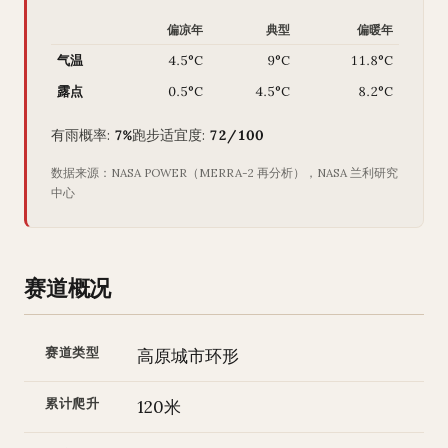
偏凉年
典型
偏暖年
气温
4.5°C
9°C
11.8°C
露点
0.5°C
4.5°C
8.2°C
有雨概率:
7%
跑步适宜度:
72/100
数据来源：NASA POWER（MERRA-2 再分析），NASA 兰利研究
中心
赛道概况
赛道类型
高原城市环形
累计爬升
120米