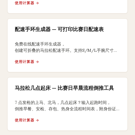
使用计算器 →
配速手环生成器 — 可打印比赛日配速表
免费在线配速手环生成器，
创建可折叠的马拉松配速手环。支持S/M/L手腕尺寸、
均匀/负分段/正分段策略，背面含补水补给提醒，
使用计算器 →
A4打印裁剪折叠即可佩戴比赛。
马拉松几点起床 — 比赛日早晨流程倒推工具
7 点发枪的上马、北马，几点起床？输入起跑时间，
倒推早餐、安检、存包、热身全流程时间表，附身份证、
能量胶、咖啡因 3 个国内跑友常踩坑的提醒。
使用计算器 →