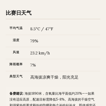
比赛日天气
平均气温
8.5°C / 47°F
湿度
79%
风速
23.2 km/h
降雨概率
7%
典型天气
高海拔凉爽干燥，阳光充足
备赛建议:
海拔1890米，含氧量比海平面低约20%——如果
没有适应高原，配速目标需降低5-8%。高海拔的干燥空气
和强紫外线要求额外的防晒和每个补给站补水，即使感觉还