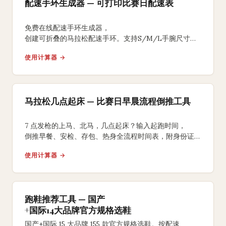
配速手环生成器 — 可打印比赛日配速表
免费在线配速手环生成器，
创建可折叠的马拉松配速手环。支持S/M/L手腕尺寸、
均匀/负分段/正分段策略，背面含补水补给提醒，
使用计算器 →
A4打印裁剪折叠即可佩戴比赛。
马拉松几点起床 — 比赛日早晨流程倒推工具
7 点发枪的上马、北马，几点起床？输入起跑时间，
倒推早餐、安检、存包、热身全流程时间表，附身份证、
能量胶、咖啡因 3 个国内跑友常踩坑的提醒。
使用计算器 →
跑鞋推荐工具 — 国产
+国际14大品牌官方规格选鞋
国产+国际 15 大品牌 155 款官方规格选鞋。按配速、