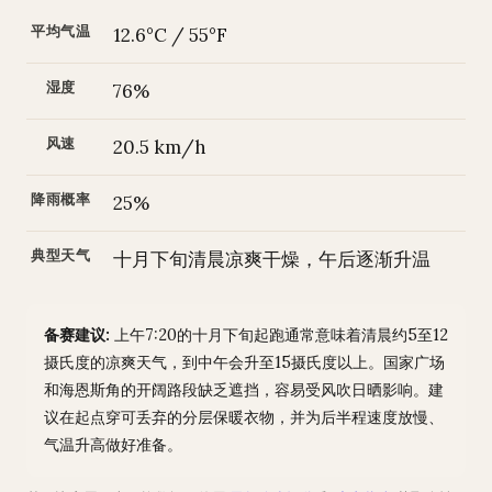
平均气温
12.6°C / 55°F
湿度
76%
风速
20.5 km/h
降雨概率
25%
典型天气
十月下旬清晨凉爽干燥，午后逐渐升温
备赛建议:
上午7:20的十月下旬起跑通常意味着清晨约5至12
摄氏度的凉爽天气，到中午会升至15摄氏度以上。国家广场
和海恩斯角的开阔路段缺乏遮挡，容易受风吹日晒影响。建
议在起点穿可丢弃的分层保暖衣物，并为后半程速度放慢、
气温升高做好准备。