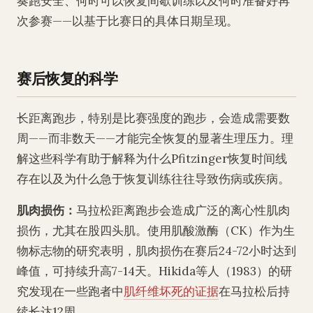
奏跑安全、何时可以恢复间歇训练以及何时准备好再
次参赛——以基于比赛日的具体日期呈现。
赛后恢复的科学
长距离跑步，特别是比赛强度的跑步，会造成需要数
周——而非数天——才能完全恢复的显著生理压力。理
解这些科学有助于解释为什么Pfitzinger恢复时间线
存在以及为什么急于恢复训练往往导致伤病或疾病。
肌肉损伤：
马拉松距离跑步会造成广泛的离心性肌肉
损伤，尤其在股四头肌。使用肌酸激酶（CK）作为生
物标志物的研究表明，肌肉损伤在赛后24-72小时达到
峰值，可持续升高7-14天。Hikida等人（1983）的研
究发现在一些跑者中
肌纤维坏死的证据
在马拉松后持
续长达12周。