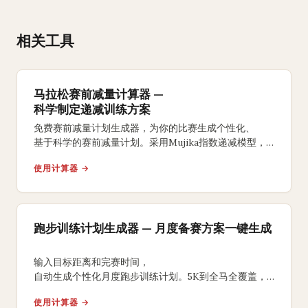
相关工具
马拉松赛前减量计算器 —
科学制定递减训练方案
免费赛前减量计划生成器，为你的比赛生成个性化、
基于科学的赛前减量计划。采用Mujika指数递减模型，
在保持训练强度的同时优化跑量递减，支持5K到超马。
使用计算器 →
跑步训练计划生成器 — 月度备赛方案一键生成
输入目标距离和完赛时间，
自动生成个性化月度跑步训练计划。5K到全马全覆盖，
含每周里程递进、配速分区和日历导出，
使用计算器 →
可直接作为训练模板使用。