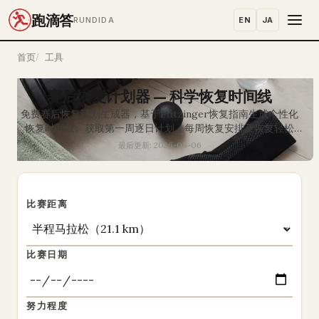
跑滴答
EN
JA
RUNDIDA
首页
工具
赛后恢复计划器 — 科学恢复时间线
免费赛后恢复计划生成器，基于Pfitzinger恢复指南生成个性化
恢复时间线。获取第一周逐日计划、每周恢复安排及恢复轻松
跑、节奏跑和间歇训练的里程碑日期。
最后更新: 2026-08-06
比赛距离
比赛日期
努力程度