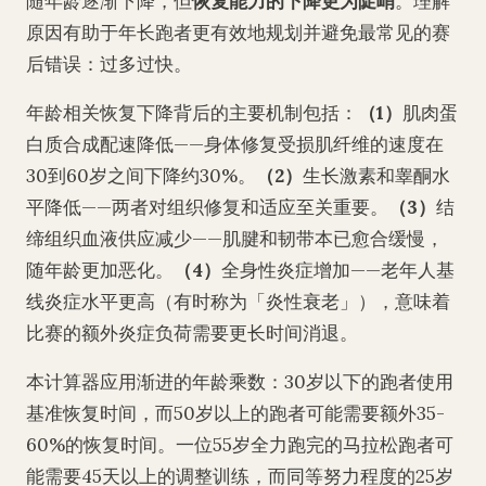
随年龄逐渐下降，但
恢复能力的下降更为陡峭
。理解
原因有助于年长跑者更有效地规划并避免最常见的赛
后错误：过多过快。
年龄相关恢复下降背后的主要机制包括：
（1）
肌肉蛋
白质合成配速降低——身体修复受损肌纤维的速度在
30到60岁之间下降约30%。
（2）
生长激素和睾酮水
平降低——两者对组织修复和适应至关重要。
（3）
结
缔组织血液供应减少——肌腱和韧带本已愈合缓慢，
随年龄更加恶化。
（4）
全身性炎症增加——老年人基
线炎症水平更高（有时称为「炎性衰老」），意味着
比赛的额外炎症负荷需要更长时间消退。
本计算器应用渐进的年龄乘数：30岁以下的跑者使用
基准恢复时间，而50岁以上的跑者可能需要额外35-
60%的恢复时间。一位55岁全力跑完的马拉松跑者可
能需要45天以上的调整训练，而同等努力程度的25岁