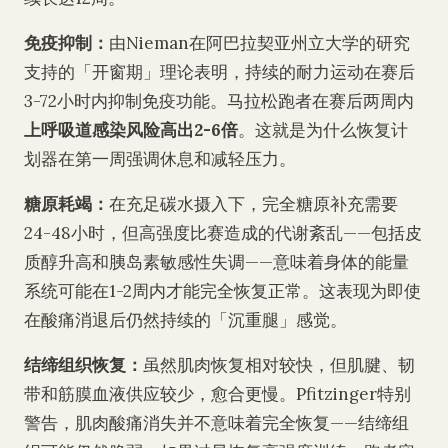
免疫抑制：
由Nieman在阿巴拉契亚州立大学的研究
支持的「开窗期」理论表明，持续的耐力运动在赛后
3-72小时内抑制免疫功能。马拉松跑者在赛后两周内
上呼吸道感染风险高出2-6倍
。这就是为什么恢复计
划器在第一周强调休息和减轻压力。
糖原耗竭：
在充足碳水摄入下，完全糖原补充需要
24-48小时，但高强度比赛造成的代谢紊乱——包括皮
质醇升高和胰岛素敏感性失调——意味着身体的能量
系统可能在1-2周内才能完全恢复正常。这表现为即使
在酸痛消退后仍然持续的「沉重腿」感觉。
结缔组织恢复：
虽然肌肉恢复相对较快，但肌腱、韧
带和筋膜血液供应较少，愈合更慢。Pfitzinger特别
警告，肌肉酸痛消失并不意味着完全恢复——结缔组