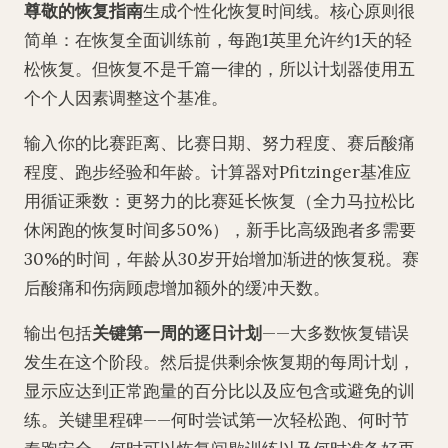
尊敬的恢复指南
生成个性化恢复时间线。核心原则很
简单：在恢复全面训练前，每跑1英里允许约1天的轻
松恢复。但恢复不是千篇一律的，所以计划器使用五
个个人因素调整这个基准。
输入你的比赛距离、比赛日期、努力程度、赛后酸痛
程度、跑步经验和年龄。计算器对Pfitzinger基准应
用循证乘数：更努力的比赛延长恢复（全力马拉松比
休闲跑的恢复时间多50%），新手比高级跑者多需要
30%的时间，年龄从30岁开始增加渐进的恢复税。赛
后酸痛和伤病顾虑增加额外的缓冲天数。
输出包括
关键第一周的逐日计划
——大多数恢复错误
发生在这个阶段。然后提供剩余恢复期的每周计划，
显示应达到正常跑量的百分比以及应包含或避免的训
练。关键里程碑——何时尝试第一次轻松跑、何时节