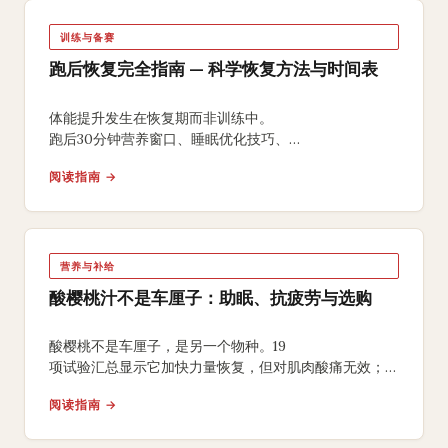
训练与备赛
跑后恢复完全指南 — 科学恢复方法与时间表
体能提升发生在恢复期而非训练中。
跑后30分钟营养窗口、睡眠优化技巧、
HRV监测入门和马拉松赛后分阶段恢复时间表，
阅读指南 →
科学恢复少走弯路。
营养与补给
酸樱桃汁不是车厘子：助眠、抗疲劳与选购
酸樱桃不是车厘子，是另一个物种。19
项试验汇总显示它加快力量恢复，但对肌肉酸痛无效；
助眠证据只到「可能改善睡眠质量」。
阅读指南 →