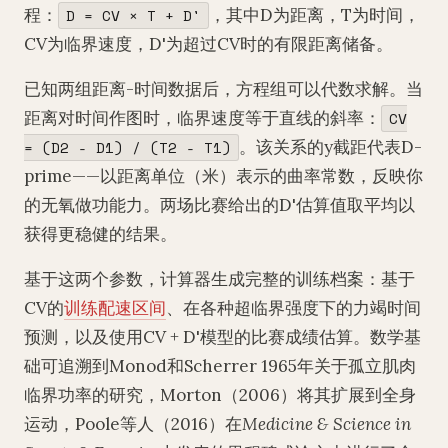
程：
，其中D为距离，T为时间，
D = CV × T + D'
CV为临界速度，D'为超过CV时的有限距离储备。
已知两组距离-时间数据后，方程组可以代数求解。当
距离对时间作图时，临界速度等于直线的斜率：
CV
。该关系的y截距代表D-
= (D2 - D1) / (T2 - T1)
prime——以距离单位（米）表示的曲率常数，反映你
的无氧做功能力。两场比赛给出的D'估算值取平均以
获得更稳健的结果。
基于这两个参数，计算器生成完整的训练档案：基于
CV的
训练配速区间
、在各种超临界强度下的力竭时间
预测，以及使用CV + D'模型的比赛成绩估算。数学基
础可追溯到Monod和Scherrer 1965年关于孤立肌肉
临界功率的研究，Morton（2006）将其扩展到全身
运动，Poole等人（2016）在
Medicine & Science in