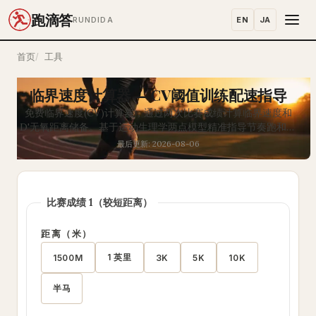
跑滴答
EN
JA
RUNDIDA
首页
工具
临界速度计算器 — CV阈值训练配速指导
免费临界速度(CV)计算器，通过两次比赛成绩计算临界速度和
D'无氧距离储备。基于运动生理学两点模型精准指导节奏跑和乳
酸阈值训练的最佳配速区间。
最后更新: 2026-08-06
比赛成绩 1（较短距离）
距离（米）
1 英里
1500M
3K
5K
10K
半马