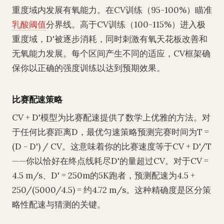
重度域内发展有氧能力。在CV训练（95-100%）瞄准
乳酸阈值
分界线。高于CV训练（100-115%）进入极
重度域，D'被逐步消耗，同时刺激有氧天花板改善和
无氧能力发展。每个区间产生不同的适应，CV框架确
保你以正确的强度训练以达到预期效果。
比赛配速策略
CV + D'模型为比赛配速提供了数学上优雅的方法。对
于任何比赛距离D，最优匀速策略预测完赛时间为T =
(D - D') / CV。这意味着你的比赛速度等于CV + D'/T
——你以恰好在终点线耗尽D'的量超过CV。对于CV =
4.5 m/s、D' = 250m的5K跑者，预测配速为4.5 +
250/(5000/4.5) = 约4.72 m/s。这种精确度是区分策
略性配速与猜测的关键。