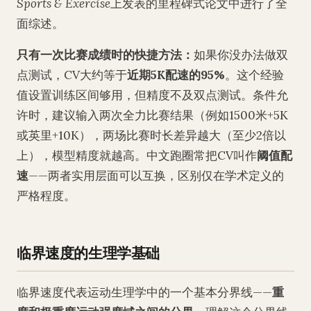
Sports & Exercise
上发表的里程碑式论文中进行了全
面综述。
只有一次比赛成绩时的快捷方法：
如果你没办法做双
点测试，CV大约等于
近期5K配速的95%
。这个经验
值设置训练区间够用，但精度不及双点测试。条件允
许时，建议输入两次全力比赛结果（例如1500米+5K
或英里+10K），两场比赛时长差异越大（至少2倍以
上），模型精度就越高。中文跑圈常把CV叫作
阈值配
速
——两者实用层面可以互换，区别仅在学术定义的
严格程度。
临界速度的生理学基础
临界速度代表运动生理学中的一个基本分界线——
重