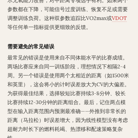
示无氧能力改善，对中距离专项选手有利。如果两个
参数都在下降，可能信号过度训练、恢复不足或需要
调整训练负荷。这种双参数追踪比VO2max或
VDOT
等任何单一指标提供更细致的反馈。
需要避免的常见错误
最常见的错误是使用来自不同体能水平的比赛成绩。
两场比赛应来自同一训练阶段，理想情况下相隔2-4
周。另一个错误是使用两个太相近的距离（如1500米
和英里），这会将小的计时误差放大为CV的大偏差。
为获得最佳结果，选择较短比赛持续3-8分钟、较长
比赛持续12-30分钟的距离组合。最后，记住两点模
型在输入距离范围内预测最准确——外推到非常长的
距离（马拉松）时误差增大，因为线性模型没有考虑
超耐力时长下的燃料耗竭、热漂移和配速策略复杂