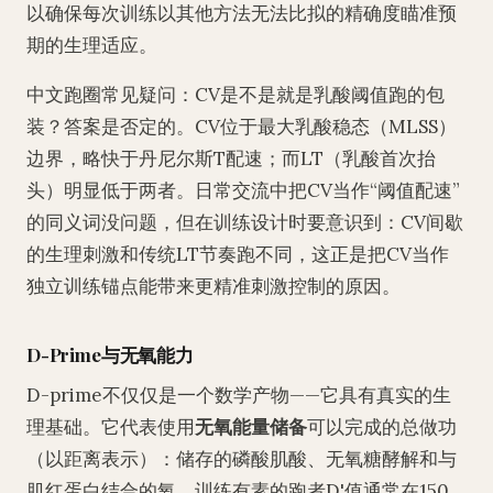
以确保每次训练以其他方法无法比拟的精确度瞄准预
期的生理适应。
中文跑圈常见疑问：CV是不是就是乳酸阈值跑的包
装？答案是否定的。CV位于最大乳酸稳态（MLSS）
边界，略快于丹尼尔斯T配速；而LT（乳酸首次抬
头）明显低于两者。日常交流中把CV当作“阈值配速”
的同义词没问题，但在训练设计时要意识到：CV间歇
的生理刺激和传统LT节奏跑不同，这正是把CV当作
独立训练锚点能带来更精准刺激控制的原因。
D-Prime与无氧能力
D-prime不仅仅是一个数学产物——它具有真实的生
理基础。它代表使用
无氧能量储备
可以完成的总做功
（以距离表示）：储存的磷酸肌酸、无氧糖酵解和与
肌红蛋白结合的氧。训练有素的跑者D'值通常在150