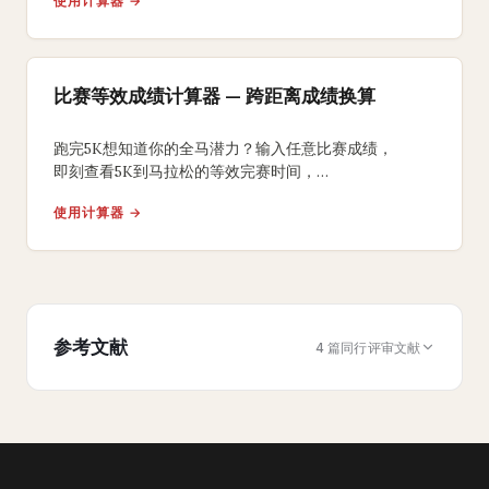
使用计算器 →
含精确配速、距离和恢复时间。可打印。
比赛等效成绩计算器 — 跨距离成绩换算
跑完5K想知道你的全马潜力？输入任意比赛成绩，
即刻查看5K到马拉松的等效完赛时间，
Riegel和VDOT双模型对比。
使用计算器 →
参考文献
4 篇同行评审文献