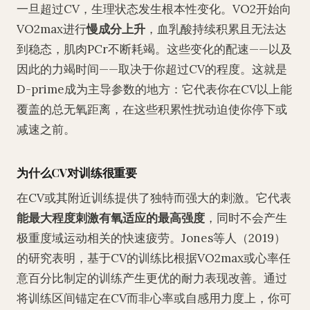
一旦超过CV，生理状态发生根本性变化。VO2开始向
VO2max进行
慢成分上升
，血乳酸持续积累且无法达
到稳态，肌肉PCr不断耗竭。这些变化的配速——以及
因此的力竭时间——取决于你超过CV的程度。这就是
D-prime成为主导参数的地方：它代表你在CV以上能
覆盖的总无氧距离，在这些积累性扰动迫使你停下或
减速之前。
为什么CV对训练很重要
在CV或其附近训练提供了独特而强大的刺激。它代表
能最大程度刺激有氧适应的最高强度
，同时不会产生
极重度域运动相关的快速疲劳。Jones等人（2019）
的研究表明，基于CV的训练比根据VO2max或心率任
意百分比制定的训练产生更优的耐力表现改善。通过
将训练区间锚定在CV而非心率或自感用力度上，你可