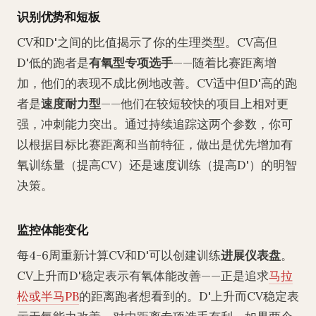
识别优势和短板
CV和D'之间的比值揭示了你的生理类型。CV高但
D'低的跑者是
有氧型专项选手
——随着比赛距离增
加，他们的表现不成比例地改善。CV适中但D'高的跑
者是
速度耐力型
——他们在较短较快的项目上相对更
强，冲刺能力突出。通过持续追踪这两个参数，你可
以根据目标比赛距离和当前特征，做出是优先增加有
氧训练量（提高CV）还是速度训练（提高D'）的明智
决策。
监控体能变化
每4-6周重新计算CV和D'可以创建训练
进展仪表盘
。
CV上升而D'稳定表示有氧体能改善——正是追求
马拉
松或半马PB
的距离跑者想看到的。D'上升而CV稳定表