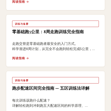
阅读指南 →
训练与备赛
零基础跑5公里：8周走跑训练完全指南
走跑交替是零基础跑者最安全的入门方式。
科学渐进8周计划，从完全不会跑到轻松完成5公里，
含装备选择、配速呼吸指导、
阅读指南 →
国产跑鞋推荐和雾霾天替代方案。
训练与备赛
跑步配速区间完全指南 — 五区训练法详解
每次训练该跑什么配速？
详解轻松跑到冲刺跑五大配速区间的科学原理、
计算方法与训练应用，