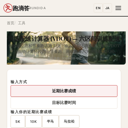
跑滴答
EN
JA
RUNDIDA
首页
工具
训练配速计算器 (VDOT) — 六区间训练配速
你的轻松跑和节奏跑该跑多快？输入近期比赛成绩，基于VDOT
方法自动计算轻松跑、节奏跑、间歇跑等六大训练配速区间。
最后更新: 2026-08-06
输入方式
近期比赛成绩
目标比赛时间
输入你的近期比赛成绩
半马
马拉松
5K
10K