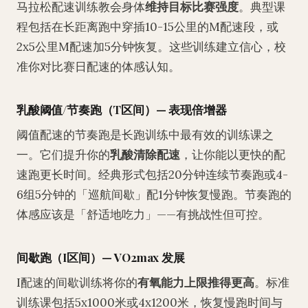
马拉松配速训练教会身体
维持目标比赛强度
。典型课
程包括在长距离跑中穿插10-15公里的M配速段，或
2x5公里M配速加5分钟恢复。这些训练建立信心，校
准你对比赛日配速的体感认知。
乳酸阈值/节奏跑（T区间）— 表现倍增器
阈值配速的节奏跑是长跑训练中最有效的训练课之
一。它们提升你的
乳酸清除配速
，让你能以更快的配
速跑更长时间。经典形式包括20分钟连续节奏跑或4-
6组5分钟的「巡航间歇」配1分钟恢复慢跑。节奏跑的
体感应该是「舒适地吃力」——有挑战性但可控。
间歇跑（I区间）— VO2max 发展
I配速的间歇训练将你的
有氧能力上限推得更高
。标准
训练课包括5x1000米或4x1200米，恢复慢跑时间与