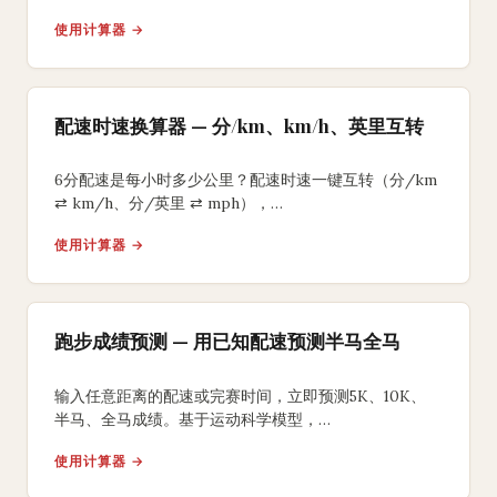
从有氧二区到间歇五区。
使用计算器 →
配速时速换算器 — 分/km、km/h、英里互转
6分配速是每小时多少公里？配速时速一键互转（分/km
⇄ km/h、分/英里 ⇄ mph），
附跑步强度区间和跑步机速度对照表。
使用计算器 →
跑步成绩预测 — 用已知配速预测半马全马
输入任意距离的配速或完赛时间，立即预测5K、10K、
半马、全马成绩。基于运动科学模型，
提供分段配速方案和训练目标建议。
使用计算器 →