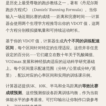
是历史上最受尊敬的跑步教练之一，著有《丹尼尔斯
跑步方程式》（
Daniels' Running Formula
）。当你
输入一场近期比赛的成绩——距离和完赛时间——计算
器会使用两个生理学方程推导出你的 VDOT 值，这两
个方程分别模拟摄氧量和可持续运动时长。
基于你的 VDOT 值，计算器生成
六个不同的训练配速
区间
，每个区间针对特定的生理适应。这些并非任意
设定的百分比——它们建立在数十年关于乳酸阈值、
VO2max 发展和神经肌肉适应的运动科学研究基础
上。每个区间显示配速范围（分钟/公里或分钟/英
里），配以对应的心率区间和实用的训练课示例。
计算器还提供5K、10K、半马和全马距离的
等效比赛
成绩预测
。这些预测假设各距离训练均衡，作为当前
体能水平的参考基准。可打印输出让你制作口袋参考