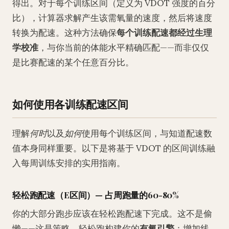
得出。对于每个训练区间（定义为 VDOT 强度的百分
比），计算器求解产生该需氧量的速度，然后将速度
转换为配速。这种方法确保
每个训练配速都经过生理
学校准
，与你当前的体能水平精确匹配——而非仅仅
是比赛配速的某个任意百分比。
如何使用各训练配速区间
理解
何时
以及
如何
使用每个训练区间，与知道配速数
值本身同样重要。以下是将基于 VDOT 的区间训练融
入每周训练安排的实用指南。
轻松跑配速（E区间）— 占周跑量的60-80%
你的大部分跑步应该在轻松跑配速下完成。这不是偷
懒——这是策略。轻松跑构建你的
有氧引擎
：增加线