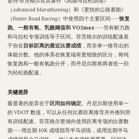
皮特·菲茨格尔在其著作《高级马拉松训练》
（
Advanced Marathoning
）和《更快的公路赛跑》
（
Faster Road Racing
）中使用四个主要区间——
恢复
跑、一般有氧、乳酸阈值和 VO2max
——另有耐力跑
和马拉松专项训练等子区间。菲茨格尔的训练配速基
于你在
目标距离的最近比赛成绩
，而非单一推导出的
体能分数。他的体系在恢复端有更细致的区分，将纯
恢复跑和一般有氧跑分开，而丹尼尔斯将两者统一归
为轻松跑配速。
关键差异
最显著的差异在于
区间如何确定
。丹尼尔斯使用单一
的 VDOT 数值，可以从任何比赛距离推导并外推到所
有训练配速。菲茨格尔更倾向使用距离专项的比赛数
据——用近期 10K 成绩指导半马训练，或用近期半马