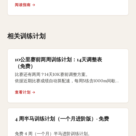
阅读指南 →
附免费配速计算器精准定义你的区间。
相关训练计划
10公里赛前两周训练计划：14天调整表
（免费）
比赛还有两周？14天10K赛前调整方案。
依据近期比赛成绩自动算配速，每周5练含1000m间歇、
节奏跑、赛前减量与激活，破50/破45适用，
查看计划 →
免费无需注册。
4 周半马训练计划（一个月进阶版）· 免费
免费 4 周（一个月）半马进阶训练计划。