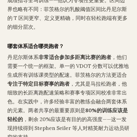
成绩指导全马训练——他认为专项性更重要。区间边
界也略有不同：菲茨格尔的乳酸阈值区间比丹尼尔斯
的 T 区间更窄、定义更精确，同时在轻松跑端有更多
的细分层次。
哪套体系适合哪类跑者？
丹尼尔斯体系
非常适合参加多距离比赛的跑者
，他们
需要一个统一的框架。单一的 VDOT 分数可以优雅地
生成所有训练课类型的配速。菲茨格尔的方法更适合
专注于特定目标赛事的跑者
，尤其是马拉松跑者，他
细致的长距离跑配速策略和赛事专项区间校准非常出
色。在实践中，许多经验丰富的教练会融合两套体系
的元素。两者共享的最重要原则是
80%的训练应该是
轻松的
，剩余 20%应该是有目的的高强度——这一发
现持续得到 Stephen Seiler 等人对精英耐力运动员研