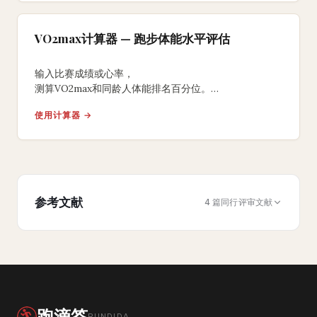
VO2max计算器 — 跑步体能水平评估
输入比赛成绩或心率，
测算VO2max和同龄人体能排名百分位。
了解你的有氧能力水平，获取VDOT个性化训练配速。
使用计算器 →
参考文献
4 篇同行评审文献
跑滴答
RUNDIDA