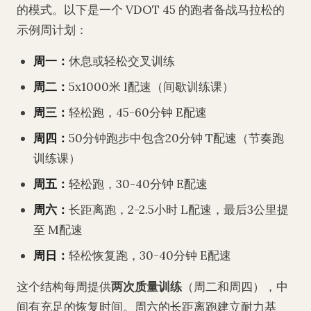
的模式。以下是一个 VDOT 45 的跑者备战马拉松的
示例周计划：
周一：
休息或轻松交叉训练
周二：
5x1000米 I配速（间歇训练课）
周三：
轻松跑，45-60分钟 E配速
周四：
50分钟跑步中包含20分钟 T配速（节奏跑
训练课）
周五：
轻松跑，30-40分钟 E配速
周六：
长距离跑，2-2.5小时 L配速，最后3公里提
至 M配速
周日：
轻松恢复跑，30-40分钟 E配速
这个结构每周提供
两次质量训练
（周二和周四），中
间有充足的恢复时间。周六的长距离跑建立耐力基