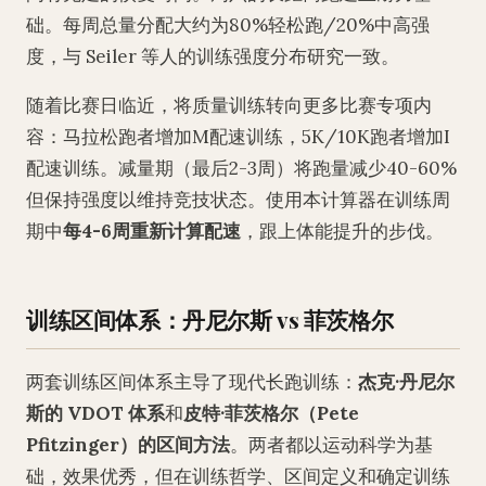
础。每周总量分配大约为80%轻松跑/20%中高强
度，与 Seiler 等人的训练强度分布研究一致。
随着比赛日临近，将质量训练转向更多比赛专项内
容：马拉松跑者增加M配速训练，5K/10K跑者增加I
配速训练。减量期（最后2-3周）将跑量减少40-60%
但保持强度以维持竞技状态。使用本计算器在训练周
期中
每4-6周重新计算配速
，跟上体能提升的步伐。
训练区间体系：丹尼尔斯 vs 菲茨格尔
两套训练区间体系主导了现代长跑训练：
杰克·丹尼尔
斯的 VDOT 体系
和
皮特·菲茨格尔（Pete
Pfitzinger）的区间方法
。两者都以运动科学为基
础，效果优秀，但在训练哲学、区间定义和确定训练