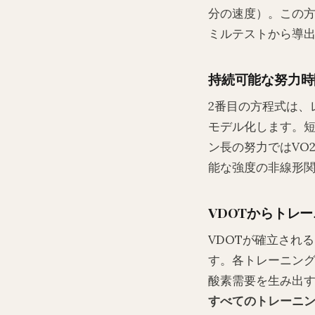
分の速度）。この
ミルテストから導
持続可能な努力時
2番目の方程式は、
モデル化します。短い
ン長の努力ではVO
能な強度の非線形
VDOTからトレ
VDOTが確立され
す。各トレーニング
酸素需要を生み出
すべてのトレーニ