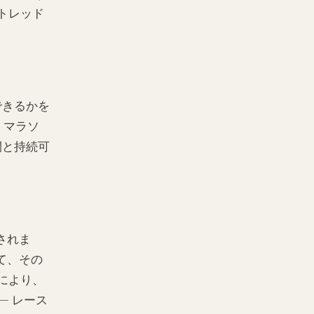
トレッド
できるかを
、マラソ
間と持続可
されま
て、その
により、
— レース