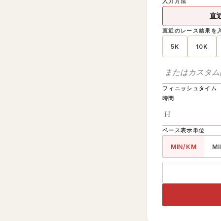
入力方法
直
直近のレース結果を
5K
10K
フィニッシュタイム
時間
ペース表示単位
MIN/KM
MI