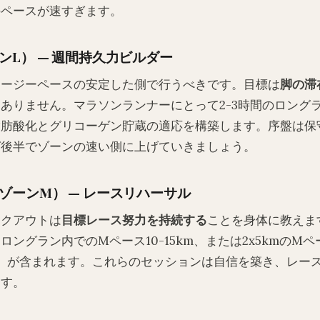
のペースが速すぎます。
ンL） — 週間持久力ビルダー
イージーペースの安定した側で行うべきです。目標は
脚の滞
ありません。マラソンランナーにとって2-3時間のロング
脂肪酸化とグリコーゲン貯蔵の適応を構築します。序盤は保
ば後半でゾーンの速い側に上げていきましょう。
ゾーンM） — レースリハーサル
ークアウトは
目標レース努力を持続する
ことを身体に教えま
ングラン内でのMペース10-15km、または2x5kmのM
）が含まれます。これらのセッションは自信を築き、レー
ます。