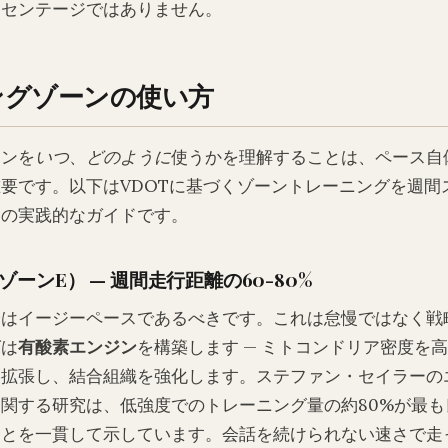
ーセンテージではありません。
ングゾーンの使い方
ーンを
いつ
、
どのように
使うかを理解することは、ペース自
要です。以下はVDOTに基づくゾーントレーニングを週間
めの実践的なガイドです。
ーンE） — 週間走行距離の60-80%
分はイージーペースであるべきです。これは怠慢ではなく戦
グは
有酸素エンジン
を構築します — ミトコンドリア密度を
を拡張し、結合組織を強化します。ステファン・セイラーの
関する研究は、低強度でのトレーニング量の約80%が最も
ことを一貫して示しています。会話を続けられない速さで走