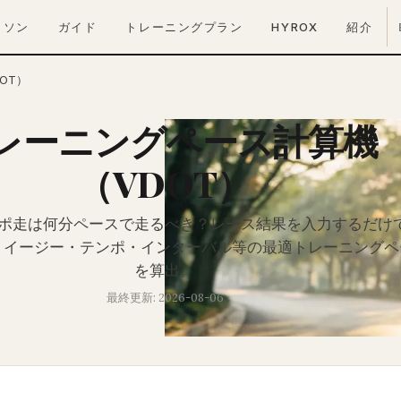
ラソン
ガイド
トレーニングプラン
HYROX
紹介
OT）
レーニングペース計算機
（VDOT）
ポ走は何分ペースで走るべき？レース結果を入力するだけ
づくイージー・テンポ・インターバル等の最適トレーニングペ
を算出。
最終更新: 2026-08-06