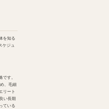
体を知る
スケジュ
略です。
高め、毛細
エリート
良い長期
っている