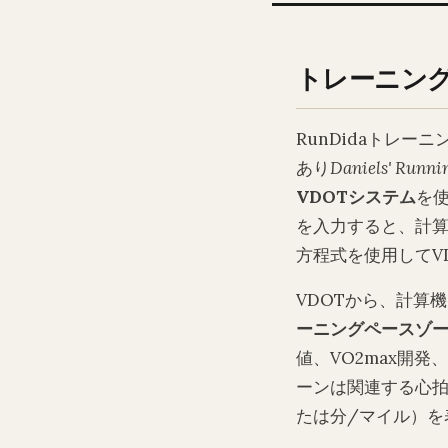
トレーニン
RunDidaトレ
あり
Daniels' Runni
VDOTシステム
を使
を入力すると、計算
方程式を使用してV
VDOTから、計算
ーニングペースゾ
値、VO2max開
ーンは関連する心拍
たは分/マイル）を