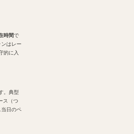
在時間
で
ランはレー
守的に入
す。典型
ペース（つ
ス当日のペ