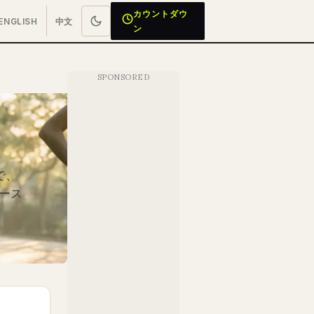
カウントダウ
ENGLISH
中文
ン
で、
ース