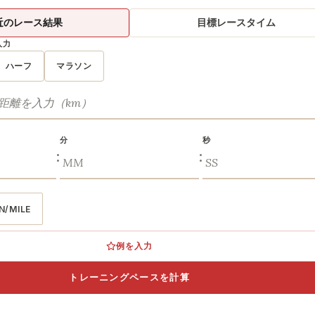
近のレース結果
目標レースタイム
入力
ハーフ
マラソン
分
秒
:
:
N/MILE
例を入力
トレーニングペースを計算