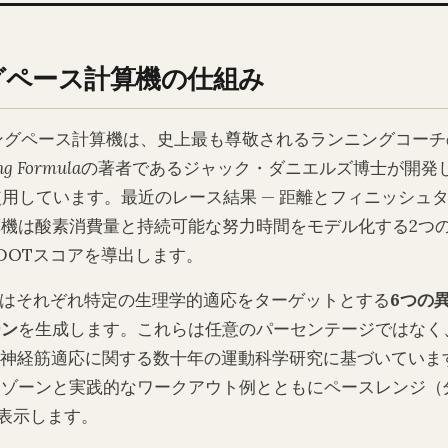
グペース計算機の仕組み
ーニングペース計算機は、史上最も尊敬されるランニングコー
ng Formula
の著者であるジャック・ダニエルズ博士が開発
用しています。最近のレース結果 — 距離とフィニッシュタ
機は酸素消費量と持続可能な努力時間をモデル化する2つ
DOTスコアを導出します。
機はそれぞれ特定の生理学的適応をターゲットとする
6つの
ーン
を生成します。これらは任意のパーセンテージではなく
発、神経筋適応に関する数十年の運動科学研究に基づいていま
ゾーンと実践的なワークアウト例とともにペースレンジ（分
表示します。