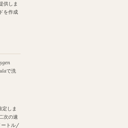
提供しま
ドを作成
ygen
ula
で洗
推定しま
二次の速
メートル/