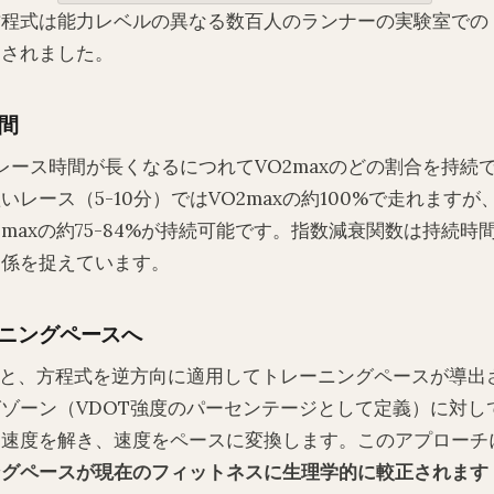
方程式は能力レベルの異なる数百人のランナーの実験室での
出されました。
間
レース時間が長くなるにつれてVO2maxのどの割合を持続
レース（5-10分）ではVO2maxの約100%で走れますが
2maxの約75-84%が持続可能です。指数減衰関数は持続時
関係を捉えています。
ーニングペースへ
ると、方程式を逆方向に適用してトレーニングペースが導出
ゾーン（VDOT強度のパーセンテージとして定義）に対し
す速度を解き、速度をペースに変換します。このアプローチ
ングペースが現在のフィットネスに生理学的に較正されます