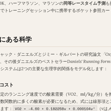
10K、ハーフマラソン、マラソンの
同等レースタイム予測
も
力でトレーニングセッション中に携帯するポケット参照カー
後にある科学
年にジャック・ダニエルズとジミー・ギルバートの研究論文
「Ox
、その後ダニエルズのベストセラー
Daniels' Running Form
システムは2つの主要な生理学的関係をモデル化します：
コスト
定のランニング速度での酸素需要（VO2、ml/kg/分）を
指数関数的に多くの酸素が必要になるため、式には線形項と
れます：
（vは
VO2 = -4.60 + 0.182258v + 0.000104v²