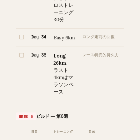
ロストレ
ーニング
30分
Day 34
Easy 6km
ロング走前の回復
Day 35
Long
レース特異的持久力
26km
、
ラスト
4kmはマ
ラソンペ
ース
ビルド — 第6週
WEEK 6
日目
トレーニング
目的