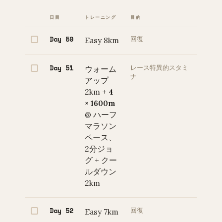
日目
トレーニング
目的
Day 50
Easy 8km
回復
Day 51
ウォーム
レース特異的スタミ
ナ
アップ
2km +
4
× 1600m
@ ハーフ
マラソン
ペース、
2分ジョ
グ + クー
ルダウン
2km
Day 52
Easy 7km
回復