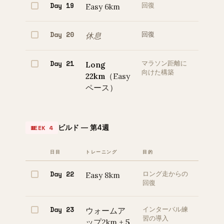
Day 19
Easy 6km
回復
Day 20
休息
回復
Day 21
Long
マラソン距離に
向けた構築
22km
（Easy
ペース）
ビルド — 第4週
WEEK 4
日目
トレーニング
目的
Day 22
Easy 8km
ロング走からの
回復
Day 23
ウォームア
インターバル練
習の導入
ップ2km +
5