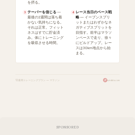
を摂る。
テーパーを信じる
—
レース当日のペース戦
3
4
最後の2週間は落ち着
略
— イーブンスプリ
かない気持ちになる。
ットまたはわずかなネ
それは正常。フィット
ガティブスプリットを
ネスはすでに貯金済
目指す。前半はマラソ
み。体にトレーニング
ンペースで走り、徐々
を吸収させる時間。
にビルドアップ。レー
スは30km地点から始
まる。
12週間トレーニングプラン — マラソン
rundida.com