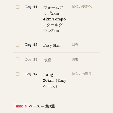
Day 11
ウォームア
閾値の安定化
ップ2km +
4km Tempo
+ クールダ
ウン2km
Day 12
Easy 6km
回復
Day 13
休息
回復
Day 14
Long
持久力の延長
20km
（Easy
ペース）
ベース — 第3週
WEEK 3