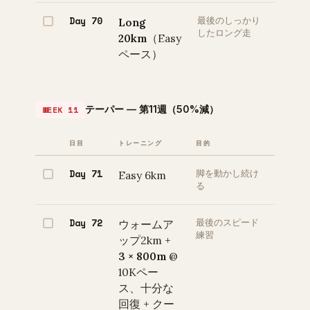
Day 70
Long
最後のしっかり
したロング走
20km
（Easy
ペース）
テーパー — 第11週（50%減）
WEEK 11
日目
トレーニング
目的
Day 71
Easy 6km
脚を動かし続け
る
Day 72
ウォームア
最後のスピード
練習
ップ2km +
3 × 800m
@
10Kペー
ス、十分な
回復 + クー