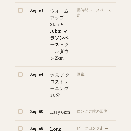
Day 53
ウォーム
長時間レースペース
走
アップ
2km +
10km マ
ラソンペ
ース
+ ク
ールダウ
ン2km
Day 54
休息 / ク
回復
ロストレ
ーニング
30分
Day 55
Easy 6km
ロング走前の回復
Day 56
Long
ピークロング走 —