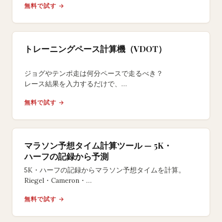
無料で試す →
トレーニングペース計算機（VDOT）
ジョグやテンポ走は何分ペースで走るべき？
レース結果を入力するだけで、
VDOTに基づくイージー・テンポ・
無料で試す →
インターバル等の最適トレーニングペースを算出。
マラソン予想タイム計算ツール — 5K・
ハーフの記録から予測
5K・ハーフの記録からマラソン予想タイムを計算。
Riegel・Cameron・
Danielsの3モデルで完走タイムを予測し、
無料で試す →
距離別ペースも確認できる無料ツール。