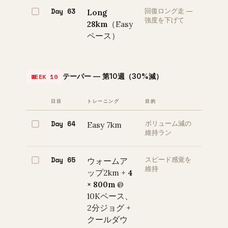
Day 63
Long
回復ロング走 —
強度を下げて
28km
（Easy
ペース）
テーパー — 第10週（30%減）
WEEK 10
日目
トレーニング
目的
Day 64
Easy 7km
ボリューム減の
維持ラン
Day 65
ウォームア
スピード感覚を
維持
ップ2km +
4
× 800m
@
10Kペース、
2分ジョグ +
クールダウ