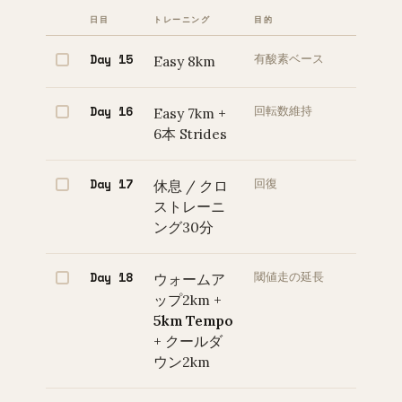
日目
トレーニング
目的
Day 15
Easy 8km
有酸素ベース
Day 16
Easy 7km +
回転数維持
6本 Strides
Day 17
休息 / クロ
回復
ストレーニ
ング30分
Day 18
ウォームア
閾値走の延長
ップ2km +
5km Tempo
+ クールダ
ウン2km