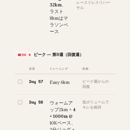
レースドレスリハー
32km
、
サル
ラスト
8kmはマ
ラソンペ
ース
ピーク — 第9週（回復週）
WEEK 9
日目
トレーニング
目的
Day 57
Easy 6km
ピーク週からの
回復
Day 58
ウォームア
低ボリュームで
キレを維持
ップ2km +
4
× 1000m
@
10Kペース、
2分ジョグ +