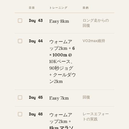
日目
トレーニング
目的
Day 43
Easy 8km
ロング走からの
回復
Day 44
ウォームア
VO2max維持
ップ2km +
6
× 1000m
@
10Kペース、
90秒ジョグ
+ クールダウ
ン2km
Day 45
Easy 7km
回復
Day 46
ウォームア
レースエフォー
トの実践
ップ2km +
8km マラソ