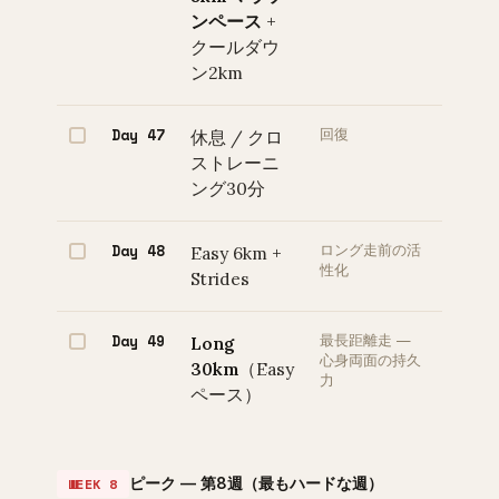
ンペース
+
クールダウ
ン2km
Day 47
休息 / クロ
回復
ストレーニ
ング30分
Day 48
Easy 6km +
ロング走前の活
性化
Strides
Day 49
Long
最長距離走 —
心身両面の持久
30km
（Easy
力
ペース）
ピーク — 第8週（最もハードな週）
WEEK 8