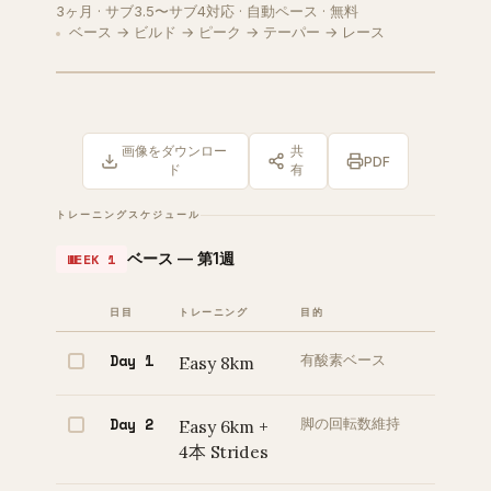
3ヶ月 · サブ3.5〜サブ4対応 · 自動ペース · 無料
ベース → ビルド → ピーク → テーパー → レース
画像をダウンロー
共
PDF
ド
有
トレーニングスケジュール
ベース — 第1週
WEEK 1
日目
トレーニング
目的
Day 1
Easy 8km
有酸素ベース
Day 2
Easy 6km +
脚の回転数維持
4本 Strides