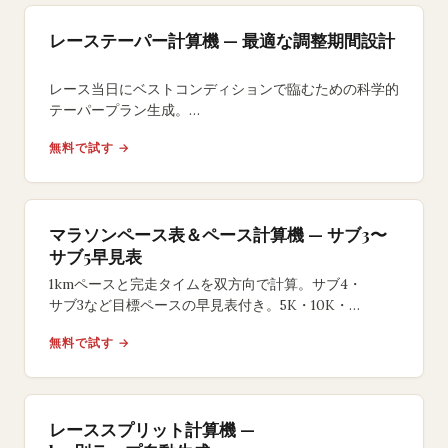
レーステーパー計算機 — 最適な調整期間設計
レース当日にベストコンディションで臨むための科学的
テーパープラン生成。
指数テーパーモデルで日別の最適な練習量削減スケジュ
無料で試す →
ールを自動設計。
マラソンペース表＆ペース計算機 — サブ3〜
サブ5早見表
1kmペースと完走タイムを双方向で計算。サブ4・
サブ3など目標ペースの早見表付き。5K・10K・
ハーフ・フルマラソン対応の無料ツール。
無料で試す →
レーススプリット計算機 —