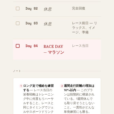
Day 82
休息
完全回復
Day 83
休息
レース前日 — リ
ラックス、イメ
ージ、準備
Day 84
RACE DAY
レース当日
— マラソン
ノート
ロング走で補給を練習
週間走行距離の増加は
1
2
する
— レース当日の
10%以内
— このプラ
栄養戦略はトレーニン
ンは段階的に構築され
グ中に何度もリハーサ
ている。1週間休んで
ルすること。レースと
も取り戻そうとしない
同じタイミングでジェ
こと。一貫性がどんな
ルやスポーツドリンク
単発練習にも勝る。