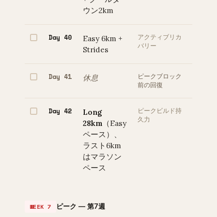
ウン2km
Day 40
Easy 6km +
アクティブリカ
バリー
Strides
Day 41
休息
ピークブロック
前の回復
Day 42
Long
ピークビルド持
久力
28km
（Easy
ペース）、
ラスト6km
はマラソン
ペース
ピーク — 第7週
WEEK 7