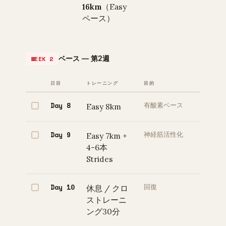
16km
（Easy
ペース）
ベース — 第2週
WEEK 2
日目
トレーニング
目的
Day 8
Easy 8km
有酸素ベース
Day 9
Easy 7km +
神経筋活性化
4-6本
Strides
Day 10
休息 / クロ
回復
ストレーニ
ング30分