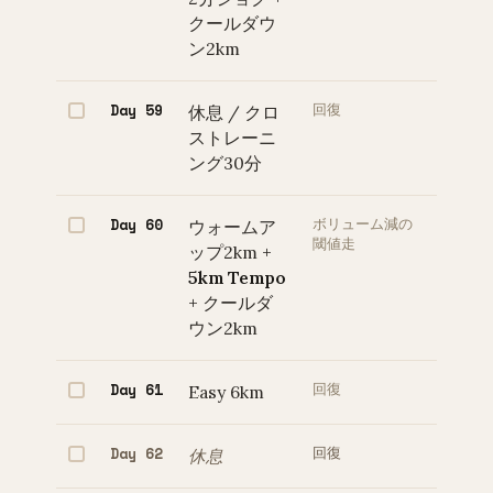
クールダウ
ン2km
Day 59
休息 / クロ
回復
ストレーニ
ング30分
Day 60
ウォームア
ボリューム減の
閾値走
ップ2km +
5km Tempo
+ クールダ
ウン2km
Day 61
Easy 6km
回復
Day 62
休息
回復