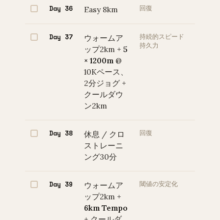
Day 36
Easy 8km
回復
Day 37
ウォームア
持続的スピード
持久力
ップ2km +
5
× 1200m
@
10Kペース、
2分ジョグ +
クールダウ
ン2km
Day 38
休息 / クロ
回復
ストレーニ
ング30分
Day 39
ウォームア
閾値の安定化
ップ2km +
6km Tempo
+ クールダ