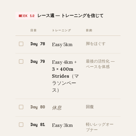
レース週 — トレーニングを信じて
WEEK 12
日目
トレーニング
目的
Day 78
Easy 5km
脚をほぐす
Day 79
Easy 4km +
最後の活性化 —
ペースを体感
3 × 400m
Strides
（マ
ラソンペー
ス）
Day 80
休息
回復
Day 81
Easy 3km
軽いレッグオー
プナー