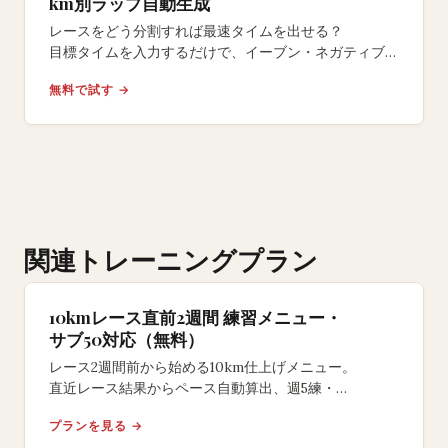
km別ラップ自動生成
レースをどう分割すれば最速タイムを出せる？
目標タイムを入力するだけで、イーブン・ネガティブ・
ポジティブの3戦略からkm別スプリットを自動生成。
無料で試す →
関連トレーニングプラン
10kmレース直前2週間 練習メニュー・
サブ50対応（無料）
レース2週間前から始める10km仕上げメニュー。
直近レース結果からペース自動算出、週5練・
1000mインターバル・テンポ走・テーパー込み。
プランを見る →
サブ50〜60対応、登録不要。