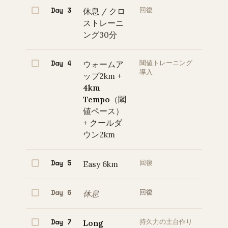
Day 3
休息 / クロ
回復
ストレーニ
ング30分
Day 4
ウォームア
閾値トレーニング
導入
ップ2km +
4km
Tempo
（閾
値ペース）
+ クールダ
ウン2km
Day 5
Easy 6km
回復
Day 6
休息
回復
Day 7
Long
持久力の土台作り