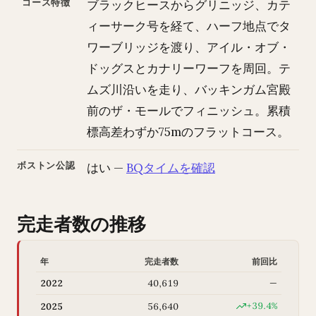
コース特徴
ブラックヒースからグリニッジ、カテ
ィーサーク号を経て、ハーフ地点でタ
ワーブリッジを渡り、アイル・オブ・
ドッグスとカナリーワーフを周回。テ
ムズ川沿いを走り、バッキンガム宮殿
前のザ・モールでフィニッシュ。累積
標高差わずか75mのフラットコース。
ボストン公認
はい —
BQタイムを確認
完走者数の推移
年
完走者数
前回比
2022
40,619
—
+39.4%
2025
56,640