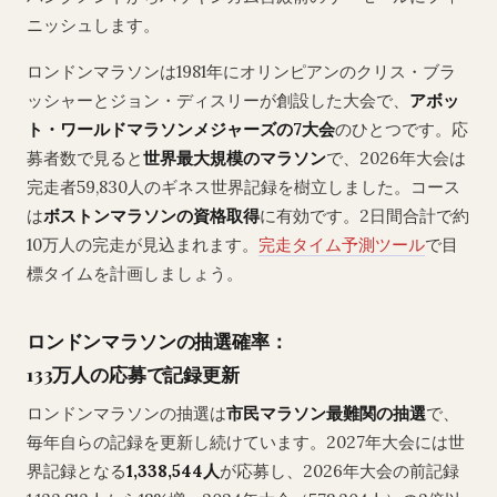
ニッシュします。
ロンドンマラソンは1981年にオリンピアンのクリス・ブラ
ッシャーとジョン・ディスリーが創設した大会で、
アボッ
ト・ワールドマラソンメジャーズの7大会
のひとつです。応
募者数で見ると
世界最大規模のマラソン
で、2026年大会は
完走者59,830人のギネス世界記録を樹立しました。コース
は
ボストンマラソンの資格取得
に有効です。2日間合計で約
10万人の完走が見込まれます。
完走タイム予測ツール
で目
標タイムを計画しましょう。
ロンドンマラソンの抽選確率：
133万人の応募で記録更新
ロンドンマラソンの抽選は
市民マラソン最難関の抽選
で、
毎年自らの記録を更新し続けています。2027年大会には世
界記録となる
1,338,544人
が応募し、2026年大会の前記録