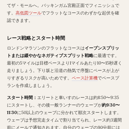
てザ・モールへ。バッキンガム宮殿正面でフィニッシュで
す。
高低図ツール
でフラットなコースのわずかな起伏を確
認できます。
レース戦略とスタート時間
ロンドンマラソンのフラットなコースは
イーブンスプリッ
トまたは緩やかなネガティブスプリット戦略
に最適です。
最初の5マイルは目標ペースより1マイルあたり10〜15秒遅く
走りましょう。下り坂と沿道の熱気で序盤にペースが上が
りすぎるリスクが高いためです。
ペース計算機
でペースプ
ランを作成しましょう。
スタート時間：
エリートと車いすのレースは約8:50〜9:35
にスタートし、その後一般ランナーのウェーブが
約9:30〜
11:30
に50以上のウェーブに分かれて順次スタートします。
ウェーブは予想完走タイムで割り当てられ、レース約3週間
前にメールで通知されます。自分のウェーブの90分前には