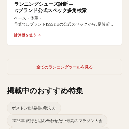
ランニングシューズ診断 —
15ブランド公式スペック多角検索
ペース・体重・
予算で15ブランド155SKUの公式スペックから3足診断。
サブ4から初心者・幅広対応。レビュー・評点・
計算機を使う →
アフィリエイト並び替えなし。再抽選可。
全てのランニングツールを見る
掲載中のおすすめ特集
ボストン出場権の取り方
2026年 旅行と組み合わせたい最高のマラソン大会