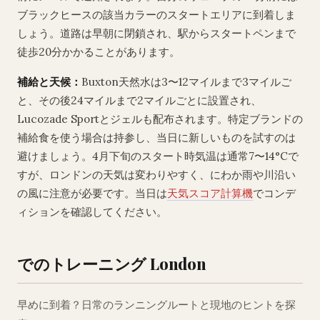
ブラックヒースの該当カラーのスタートエリアに到着しま
しょう。道路は早朝に閉鎖され、駅からスタートペンまで
徒歩20分かかることがあります。
補給と天候：
Buxton天然水は3〜12マイルまで3マイルご
と、その後24マイルまで2マイルごとに設置され、
Lucozade Sportとジェルも配布されます。特定ブランドの
補給食を使う場合は持参し、当日に新しいものを試すのは
避けましょう。4月下旬のスタート時気温は通常7〜14°Cで
すが、ロンドンの天気は変わりやすく、にわか雨や川沿い
の風に注意が必要です。当日は
天気スコア計算機
でコンデ
ィションを確認してください。
でのトレーニング London
早めに到着？日常のランニングルートと現地のヒントを探