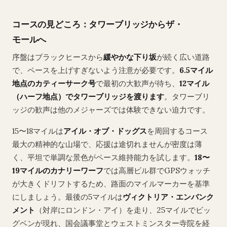
コースの見どころ：タワーブリッジからザ・
モールへ
序盤はブラックヒースから
緩やかな下り坂
が続く広い道路
で、ペースを上げすぎないよう注意が必要です。
6.5マイル
地点のカティーサーク号
で最初の大歓声が待ち、
12マイル
（ハーフ地点）でタワーブリッジを渡ります
。タワーブリ
ッジの歓声は他のメジャーズでは体験できない迫力です。
15〜18マイルは
アイル・オブ・ドッグス
を周回するコース
最大の精神的な山場で、応援は途切れませんが密度は薄
く、平坦で単調な景色がペース維持能力を試します。
18〜
19マイルのカナリーワーフ
では高層ビル群でGPSウォッチ
が大きくドリフトするため、路面のマイルマーカーを基準
にしましょう。最後の5マイルは
ヴィクトリア・エンバンク
メント
（対岸にロンドン・アイ）を走り、25マイルでビッ
グベンが現れ、国会議事堂とウェストミンスター寺院を経