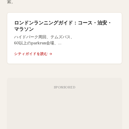
索。
ロンドンランニングガイド：コース・治安・
マラソン
ハイドパーク周回、テムズパス、
60以上のparkrun会場、
バタシーパークのトラック施設。
シティガイドを読む →
ロンドンマラソンのエントリー方法と夜間走行の治安情
報を網羅しています。