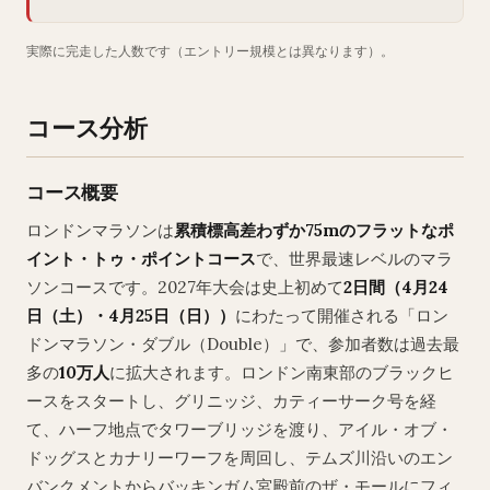
実際に完走した人数です（エントリー規模とは異なります）。
コース分析
コース概要
ロンドンマラソンは
累積標高差わずか75mのフラットなポ
イント・トゥ・ポイントコース
で、世界最速レベルのマラ
ソンコースです。2027年大会は史上初めて
2日間（4月24
日（土）・4月25日（日））
にわたって開催される「ロン
ドンマラソン・ダブル（Double）」で、参加者数は過去最
多の
10万人
に拡大されます。ロンドン南東部のブラックヒ
ースをスタートし、グリニッジ、カティーサーク号を経
て、ハーフ地点でタワーブリッジを渡り、アイル・オブ・
ドッグスとカナリーワーフを周回し、テムズ川沿いのエン
バンクメントからバッキンガム宮殿前のザ・モールにフィ