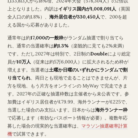
1,133,813人から18%増、2024年大会（578,304人）の2倍以
上となりました。内訳は
イギリス国内が1,008,091人
（英国
全人口の約1.8%）、
海外居住者が330,450人
で、200を超
える国から応募がありました。
通常年は約
17,000の一般枠
がランダム抽選で割り当てら
れ、通常の当選確率は
約1.3%
（楽観的に見ても2%未満）
です。ただし2027年は特別で、2日制の
Double
により総定
員が
10万人
（従来は約5万6,000人）に拡大されるため枠が
増えます。当選者は
土曜か日曜のいずれかにランダムで割
り当てられ
、両日とも現地で走ることはできませんが、片
方を現地、もう片方をオンラインの MyWay で完走できま
す。2027年の正確な抽選枠数は主催者から未公表です。参
加費はイギリス居住者が£79.99、海外ランナーが£225で、
当選した場合のみ支払います。日本からは
海外ランナー枠
で応募します（有効なパスポート情報が必要）。複数年応
募した場合の現実的な当選確率は、
マラソン抽選確率計算
機
で試算できます。