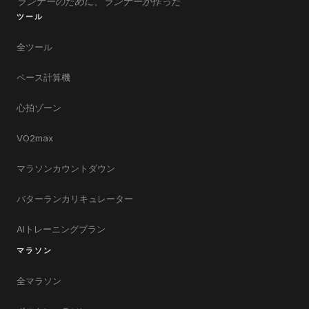
ランナーのために、ランナーが作った
ツール
全ツール
ペース計算機
心拍ゾーン
VO2max
マラソンカウントダウン
バターランカリキュレーター
AIトレーニングプラン
マラソン
全マラソン