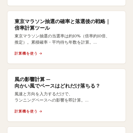
東京マラソン抽選の確率と落選後の戦略｜
倍率計算ツール
東京マラソン抽選の当選率は約10%（倍率約10倍、
推定）。累積確率・平均待ち年数を計算。
2027年大会一般エントリーは2026年8月14〜28日。
計算機を使う →
風の影響計算 —
向かい風でペースはどれだけ落ちる？
風速と方向を入力するだけで、
ランニングペースへの影響を即計算。
向かい風のタイムロスや追い風の恩恵を数値で把握。
計算機を使う →
レース当日の風対策に。