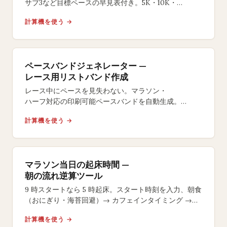
サブ3など目標ペースの早見表付き。5K・10K・
ハーフ・フルマラソン対応の無料ツール。
計算機を使う →
ペースバンドジェネレーター —
レース用リストバンド作成
レース中にペースを見失わない。マラソン・
ハーフ対応の印刷可能ペースバンドを自動生成。
イーブン・
計算機を使う →
ネガティブスプリット戦略やサイズ選択も自在。
マラソン当日の起床時間 —
朝の流れ逆算ツール
9 時スタートなら 5 時起床。スタート時刻を入力、朝食
（おにぎり・海苔回避）→ カフェインタイミング →
号砲 15 分前のラストジェルまで逆算します。
計算機を使う →