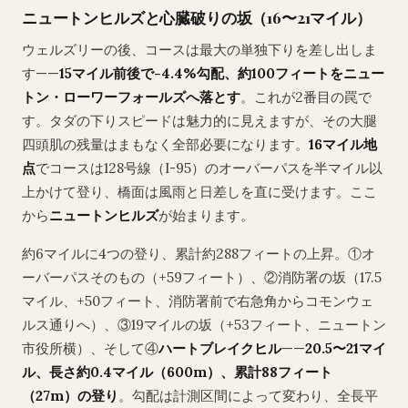
ニュートンヒルズと心臓破りの坂（16〜21マイル）
ウェルズリーの後、コースは最大の単独下りを差し出しま
す——
15マイル前後で-4.4%勾配、約100フィートをニュー
トン・ローワーフォールズへ落とす
。これが2番目の罠で
す。タダの下りスピードは魅力的に見えますが、その大腿
四頭肌の残量はまもなく全部必要になります。
16マイル地
点
でコースは128号線（I-95）のオーバーパスを半マイル以
上かけて登り、橋面は風雨と日差しを直に受けます。ここ
から
ニュートンヒルズ
が始まります。
約6マイルに4つの登り、累計約288フィートの上昇。①オ
ーバーパスそのもの（+59フィート）、②消防署の坂（17.5
マイル、+50フィート、消防署前で右急角からコモンウェ
ルス通りへ）、③19マイルの坂（+53フィート、ニュートン
市役所横）、そして④
ハートブレイクヒル
——
20.5〜21マイ
ル、長さ約0.4マイル（600m）、累計88フィート
（27m）の登り
。勾配は計測区間によって変わり、全長平