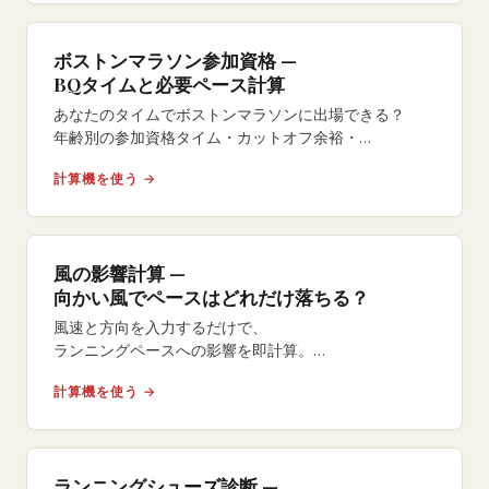
ボストンマラソン参加資格 —
BQタイムと必要ペース計算
あなたのタイムでボストンマラソンに出場できる？
年齢別の参加資格タイム・カットオフ余裕・
必要ペースを即座に確認できる無料ツール。
計算機を使う →
風の影響計算 —
向かい風でペースはどれだけ落ちる？
風速と方向を入力するだけで、
ランニングペースへの影響を即計算。
向かい風のタイムロスや追い風の恩恵を数値で把握。
計算機を使う →
レース当日の風対策に。
ランニングシューズ診断 —