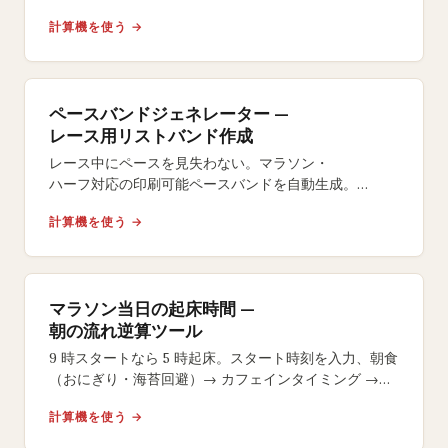
ハーフ・フルマラソン対応の無料ツール。
計算機を使う →
ペースバンドジェネレーター —
レース用リストバンド作成
レース中にペースを見失わない。マラソン・
ハーフ対応の印刷可能ペースバンドを自動生成。
イーブン・
計算機を使う →
ネガティブスプリット戦略やサイズ選択も自在。
マラソン当日の起床時間 —
朝の流れ逆算ツール
9 時スタートなら 5 時起床。スタート時刻を入力、朝食
（おにぎり・海苔回避）→ カフェインタイミング →
号砲 15 分前のラストジェルまで逆算します。
計算機を使う →