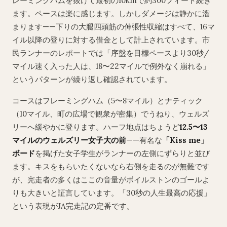
レーミングハムを抜けて最初の10kmで約300フィート続き
ます。ペースは楽に感じます。しかしダメージは静かに溜
まります——下りの大腿四頭筋の伸張性収縮はすべて、16マ
イル以降の登りに対する借金として計上されています。市
民ランナーのレポートでは「序盤を目標ペースより30秒/
マイル速く入った人は、18〜22マイルで例外なく崩れる」
というパターンが繰り返し確認されています。
コースはフレーミングハム（5〜8マイル）とナティック
（10マイル、町の広場で観衆が密集）でうねり、ウェルズ
リーへ緩やかに登ります。ハーフ地点はちょうど
12.5〜13
マイルのウェルズリー女子大の前
——有名な
「Kiss me」
ボード
を掲げた女子学生がランナーの左側にずらりと並び
ます。キスをもらいたくないなら右側を走るのが無難です
が、完走者の多くはここの音量がボイルストンのゴールよ
りも大きいと証言しています。「30秒の人生最高の応援」
という表現がJA完走記の定番です。