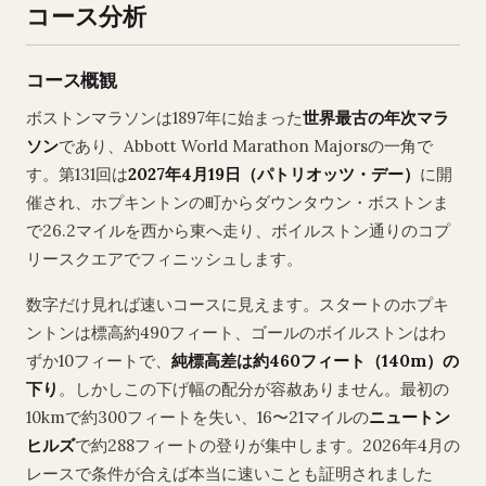
コース分析
コース概観
ボストンマラソンは1897年に始まった
世界最古の年次マラ
ソン
であり、Abbott World Marathon Majorsの一角で
す。第131回は
2027年4月19日（パトリオッツ・デー）
に開
催され、ホプキントンの町からダウンタウン・ボストンま
で26.2マイルを西から東へ走り、ボイルストン通りのコプ
リースクエアでフィニッシュします。
数字だけ見れば速いコースに見えます。スタートのホプキ
ントンは標高約490フィート、ゴールのボイルストンはわ
ずか10フィートで、
純標高差は約460フィート（140m）の
下り
。しかしこの下げ幅の配分が容赦ありません。最初の
10kmで約300フィートを失い、16〜21マイルの
ニュートン
ヒルズ
で約288フィートの登りが集中します。2026年4月の
レースで条件が合えば本当に速いことも証明されました