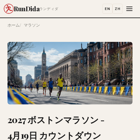
RunDida
EN
ZH
ランディダ
ホーム
マラソン
2027 ボストンマラソン -
4月19日 カウントダウン