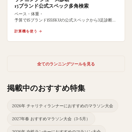
15ブランド公式スペック多角検索
ペース・体重・
予算で15ブランド155SKUの公式スペックから3足診断。
サブ4から初心者・幅広対応。レビュー・評点・
計算機を使う →
アフィリエイト並び替えなし。再抽選可。
全てのランニングツールを見る
掲載中のおすすめ特集
2026年 チャリティランナーにおすすめのマラソン大会
2027年春 おすすめマラソン大会（3-5月）
2026年 女性ランナーにおすすめのマラソン大会