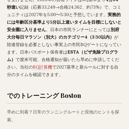
秒速い
記録（応募33,249→合格24,362、約73%）で、コミ
ュニティは2027年を5:00〜5:30と予想しています。
実務的
には年齢区分基準より5分以上速いタイムを目標にしないと
安全圏に入りません
。日本の市民ランナーにとっては
別府
大分毎日マラソン（別大）のカテゴリー4（3:30以内）
が
陸連登録を必要としない事実上の市民BQゲートになってい
ます。日本パスポート保有者は
ESTA（ビザ免除プログラ
ム）
で渡米可能、合格通知が届いたら早めに申請してくだ
さい。当社の
BQ計算機
で2027基準と新ルールに対する自
分のタイムを確認できます。
でのトレーニング Boston
早めに到着？日常のランニングルートと現地のヒントを探
索。