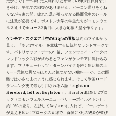
だからです——壊れた大腿四頭筋が全ての伸張性負荷を引
き受け、平地での回復がありません。ビーコン通りをうね
りながら進む間、疲れた足が引っかかる路面電車のレール
に注意が必要です。ボストン大学の学生たちがコモンウェ
ルス通りで全コース2番目に大きな応援の壁を作ります。
ケンモア・スクエア上空のCitgoの看板
は約25マイルから
見え、「あと1マイル」を意味する伝統的なランドマークで
す。パトリオッツ・デーの午後、フェンウェイ・パークの
レッドソックス戦が終わるとファンがケンモアに流れ込み
ます。マサチューセッツ・ターンパイクを跨ぐ短い橋の上
り——元気な脚ならほとんど気づかない傾斜——が、この距
離では小さな山のように感じられます。そして米国ロード
ランニング史で最も引用される六語
「right on
Hereford, left on Boylston」
。Herefordは短い2ブロ
ック（コモンウェルス→ニューベリー→ボイルストン）、
約1.9%の登り。左折してBoylstonに入れば、ゴールゲート
が見える広い4ブロックの直線で、両側に8列の観衆が並び