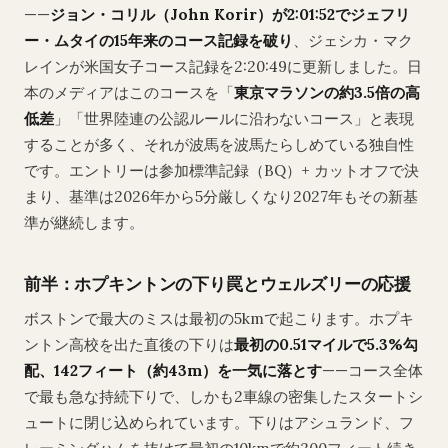
——
ジョン・コリル（John Korir）が2:01:52でジェフリ
ー・ムタイの15年来のコース記録を破り
、ジェシカ・マク
レインが米国女子コース記録を2:20:49に更新しました。日
本のメディアはこのコースを「
東京マラソンの約3.5倍の高
低差
」「世界陸連の公認ルールに沿わないコース」と表現
することが多く、それが波馬を波馬たらしめている独自性
です。エントリーは参加標準記録（BQ）+ カットオフで決
まり、基準は2026年から5分厳しくなり2027年もその新基
準が継続します。
前半：ホプキントンの下り罠とウェルズリーの応援
ボストンで最大のミスは最初の5kmで起こります。ホプキ
ントン高校を出た直後の下りは
最初の0.51マイルで5.3%勾
配、142フィート（約43m）を一気に落とす
——コース全体
で最も急な持続下りで、しかも2車線の密集したスタートシ
ュートに閉じ込められています。下りはアシュランド、フ