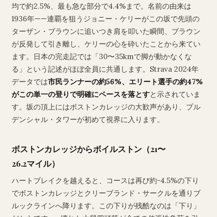
均で約2.5%、最も急な部分で4.4%まで。名前の由来は
1936年——連覇を狙うジョニー・ケリーがこの坂で先頭の
ターザン・ブラウンに追いつき肩を叩いた瞬間、ブラウン
が反発して引き離し、ケリーの心を砕いたことから来てい
ます。日本の完走記では「30〜35kmで脚が動かなくな
る」という記述がほぼ全員に共通します。Strava 2024年
データでは
市民ランナーの約56%、エリート選手の約47%
がこの単一の登りで明確にペースを落とす
と示されていま
す。坂の頂上にはボストンカレッジの大歓声があり、プル
デンシャル・タワーが初めて視界に入ります。
ボストンカレッジからボイルストン（21〜
26.2マイル）
ハートブレイクを越えると、コースは再び約-4.5%の下り
でボストンカレッジとクリーブランド・サークルを通りブ
ルックラインへ降ります。この下りが残酷なのは「下り」