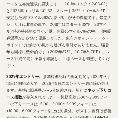
ースを世界最速級に変えます——2011年（ムタイ2:03:02）
と2026年（コリル2:01:52、スタート38°F→ゴール54°F、
安定した約10マイル/時の追い風）がその典型です。最悪の
シナリオは北東の嵐で、2018年はスタート38°F、20マイ
ル/時の持続的な向かい風、突風45マイル/時の中、川内優
輝選手が2:15:58で優勝しました。東向きポイント・トゥ・
ポイントでは向かい風から逃げる場所がありません。猛暑
年も同様に致命的です（2012年87°F、2017年約71°F）。レ
ース72時間前に予報を確認し、目標ペースを調整してくだ
さい。
2027年エントリー。
参加標準記録の認定期間は2025年9月
13日に開始済みで、2026年9月のエントリー週に締め切り
ます。基準は旧基準から5分短縮され、新たに
ネット下りコ
ース指数
が導入されました——純標高差1,500〜2,999フィー
トの下りコースは+5:00、3,000〜5,999フィートは
+10:00、6,000フィート以上は対象外。ボストン自身は影響
を受けません。2026年の合格ラインはBQ基準より
4分34