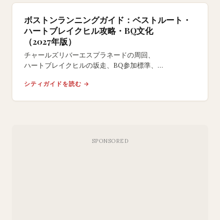
ボストンランニングガイド：ベストルート・
ハートブレイクヒル攻略・BQ文化
（2027年版）
チャールズリバーエスプラネードの周回、
ハートブレイクヒルの坂走、BQ参加標準、
そして2027年ボストンマラソン新ルールまで——
シティガイドを読む →
アメリカのランニング首都を走る・訪れる前に。