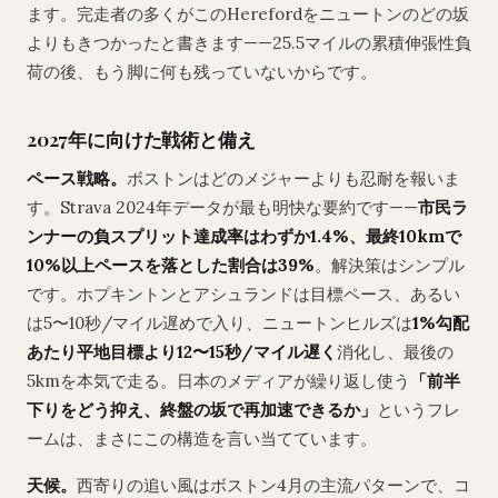
ます。完走者の多くがこのHerefordをニュートンのどの坂
よりもきつかったと書きます——25.5マイルの累積伸張性負
荷の後、もう脚に何も残っていないからです。
2027年に向けた戦術と備え
ペース戦略。
ボストンはどのメジャーよりも忍耐を報いま
す。Strava 2024年データが最も明快な要約です——
市民ラ
ンナーの負スプリット達成率はわずか1.4%、最終10kmで
10%以上ペースを落とした割合は39%
。解決策はシンプル
です。ホプキントンとアシュランドは目標ペース、あるい
は5〜10秒/マイル遅めで入り、ニュートンヒルズは
1%勾配
あたり平地目標より12〜15秒/マイル遅く
消化し、最後の
5kmを本気で走る。日本のメディアが繰り返し使う
「前半
下りをどう抑え、終盤の坂で再加速できるか」
というフレ
ームは、まさにこの構造を言い当てています。
天候。
西寄りの追い風はボストン4月の主流パターンで、コ