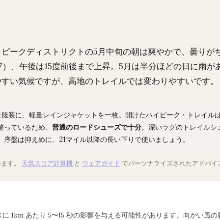
ピークディストリクトの5月中旬の朝は爽やかで、曇りがちで
2-55F）、午後は15度前後まで上昇。5月は半分ほどの日に
やすい気候ですが、高地のトレイルでは変わりやすいです。
た服装に、軽量レインジャケットを一枚。開けたハイピーク・トレイル
整っているため、
普通のロードシューズで十分
。深いラグのトレイルシ
、序盤は抑えめに、21マイル以降の長い下りで使いましょう。
います。
天気スコア計算機
と
ウェアガイド
でパーソナライズされたアドバイ
ペースに 1km あたり 5〜15 秒の影響を与える可能性があります。向かい