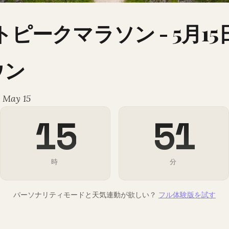
イトピークマラソン - 5月15
ウン
 May 15
15
51
時
分
パーソナリティモードと天気連動が欲しい？
フル体験版を試す