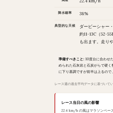
22.4 km/h
降水確率
38%
典型的な天候
ダービーシャー・
約11-13C（5
も出ます。走り
準備すべきこと:
10度台に合わせ
められた石灰岩と石炭がらで硬く
に下り基調ですが前半は上るので
レース週の過去平均データに基づいて
レース当日の風の影響
22.4 km/h の風はマラソン