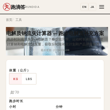
跑滴答
EN
JA
RUNDIDA
首页
工具
电解质钠流失计算器 — 跑步电解质补充方案
跑步时到底流失多少电解质？根据出汗率、运动时长和环境温度
计算钠和电解质流失量，获取分时段补充计划和产品用量推荐。
最后更新: 2026-08-06
体重（公斤）
KG
LBS
跑步时长
小时
分钟