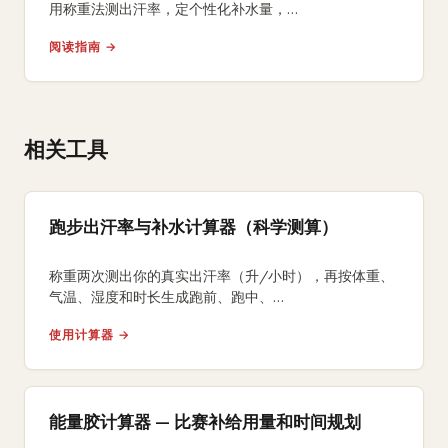
用称重法测出汗率，定个性化补水量，
掌握每小时补钠300-600毫克与低钠血症预防，
阅读指南 →
附比赛日饮水节奏。
相关工具
跑步出汗率与补水计算器（科学测算）
称重两次测出你的真实出汗率（升/小时），再按体重、
气温、湿度和时长生成跑前、跑中、
跑后的个性化补水与电解质方案。
使用计算器 →
能量胶计算器 — 比赛补给用量和时间规划