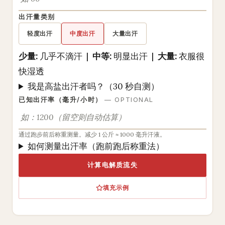
出汗量类别
轻度出汗
中度出汗
大量出汗
少量:
几乎不滴汗 |
中等:
明显出汗 |
大量:
衣服很
快湿透
我是高盐出汗者吗？（30 秒自测）
已知出汗率（毫升/小时）
— OPTIONAL
通过跑步前后称重测量。减少 1 公斤 ≈ 1000 毫升汗液。
如何测量出汗率（跑前跑后称重法）
计算电解质流失
填充示例