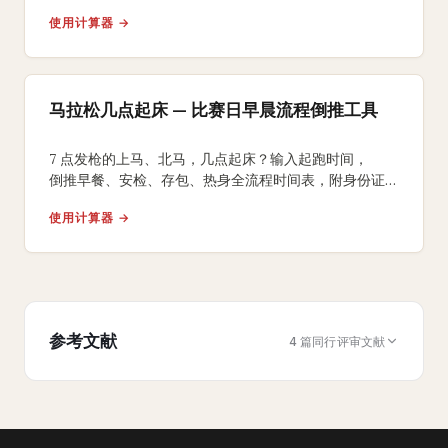
糖原超补策略，科学备赛从5K到超马。
使用计算器 →
马拉松几点起床 — 比赛日早晨流程倒推工具
7 点发枪的上马、北马，几点起床？输入起跑时间，
倒推早餐、安检、存包、热身全流程时间表，附身份证、
能量胶、咖啡因 3 个国内跑友常踩坑的提醒。
使用计算器 →
参考文献
4 篇同行评审文献