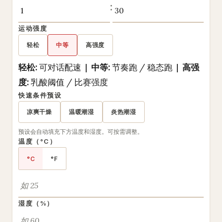
:
运动强度
轻松
中等
高强度
轻松:
可对话配速 |
中等:
节奏跑 / 稳态跑 |
高强
度:
乳酸阈值 / 比赛强度
快速条件预设
凉爽干燥
温暖潮湿
炎热潮湿
预设会自动填充下方温度和湿度。可按需调整。
温度（°C）
°C
°F
湿度（%）