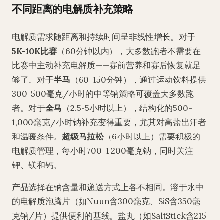
不同距离的电解质补充策略
电解质需求随距离和持续时间呈非线性增长。对于
5K-10K比赛
（60分钟以内），大多数跑者不需要在
比赛中主动补充电解质——赛前营养和赛后恢复就足
够了。对于
半马
（60-150分钟），通过运动饮料提供
300-500毫克/小时的中等钠策略可覆盖大多数跑
者。对于
全马
（2.5-5小时以上），结构化的500-
1,000毫克/小时钠补充变得重要，尤其对高盐出汗者
和温暖条件。
超级马拉松
（6小时以上）需要积极的
电解质管理，每小时700-1,200毫克钠，同时关注
钾、镁和钙。
产品选择在钠含量和递送方式上各不相同。溶于水中
的电解质泡腾片（如Nuun含300毫克、SiS含350毫
克钠/片）提供便利的基线。盐丸（如SaltStick含215