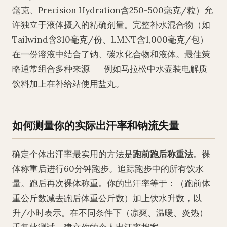
毫克、Precision Hydration含250-500毫克/粒）允
许独立于液体摄入的精确剂量。完整补水混合物（如
Tailwind含310毫克/份、LMNT含1,000毫克/包）
在一份溶液中结合了钠、碳水化合物和液体。最佳策
略通常组合多种来源——例如马拉松中水壶装电解质
饮料加上在补给站使用盐丸。
如何测量你的实际出汗率和钠流失量
确定个体出汗率最实用的方法是
跑前跑后称重法
。裸
体称重后进行60分钟跑步。追踪跑步中的所有饮水
量。跑后再次裸体称重。你的出汗率等于：（跑前体
重公斤数减去跑后体重公斤数）加上饮水升数，以
升/小时表示。在不同条件下（凉爽、温暖、炎热）