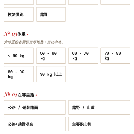
恢复慢跑
越野
№ 03
体重
•
大体重跑者需要更厚堆叠 + 更韧中底。
50 - 60
60 - 70
70 - 80
< 50 kg
kg
kg
kg
80 - 90
90 kg 以上
kg
№ 04
在哪里跑
•
公路 / 铺装路面
越野 / 山道
公路+越野混合
主要跑步机