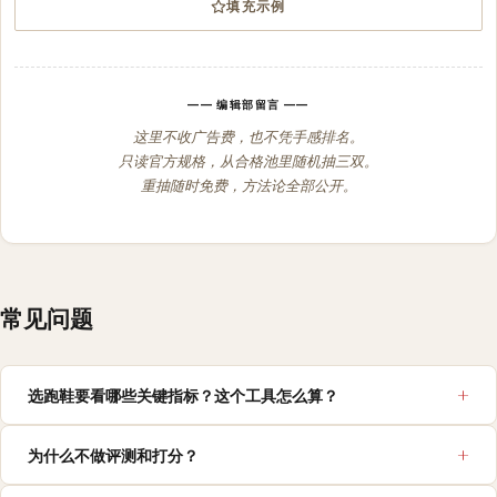
填充示例
№ 08
跌差偏好
—— 编辑部留言 ——
这里不收广告费，也不凭手感排名。
只读官方规格，从合格池里随机抽三双。
重抽随时免费，方法论全部公开。
№ 09
近期伤病史
常见问题
选跑鞋要看哪些关键指标？这个工具怎么算？
为什么不做评测和打分？