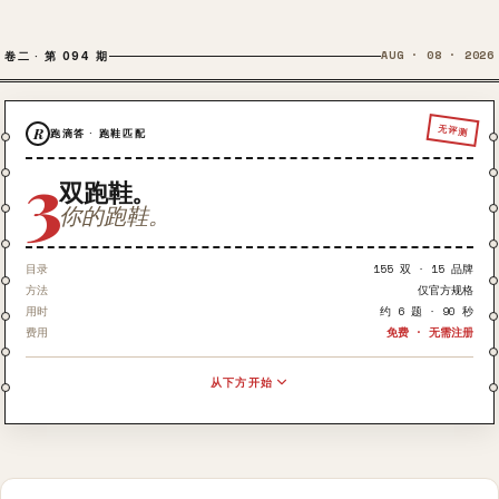
AUG · 08 · 2026
卷二 · 第 094 期
无评测
R
跑滴答 · 跑鞋匹配
3
双跑鞋。
你的跑鞋。
目录
155 双 · 15 品牌
方法
仅官方规格
用时
约 6 题 · 90 秒
费用
免费 · 无需注册
从下方开始