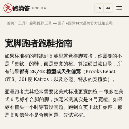
跑滴答
EN
JA
RUNDIDA
首页
工具
跑鞋推荐工具 — 国产+国际14大品牌官方规格选鞋
宽脚跑者跑鞋指南
如果标准楦的鞋跑到 5 英里就觉得脚被挤，你需要的不
是「更软」的鞋，而是更宽的楦。算法硬过滤目录，所
有结果
都有 2E/4E 楦型或天生偏宽
（Brooks Beast
GTS、361 度 Kairos，以及必迈、特步的宽楦款）。
亚洲跑者尤其经常需要比美式标准更宽的楦 — 很多在美
式 9 号标准合脚的脚，按毫米测其实是 9 号宽楦。如果
标准楦头一小时穿着没问题、跑到 8 英里就开始疼，那
是宽度信号不是合脚问题。先试宽楦。