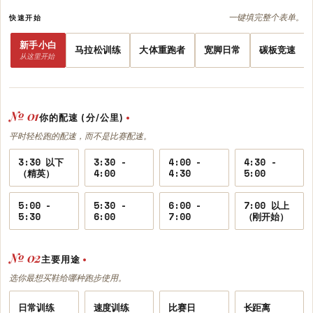
一键填完整个表单。
快速开始
新手小白
马拉松训练
大体重跑者
宽脚日常
碳板竞速
从这里开始
№ 01
你的配速 (分/公里)
•
平时轻松跑的配速，而不是比赛配速。
3:30 以下
3:30 -
4:00 -
4:30 -
（精英）
4:00
4:30
5:00
5:00 -
5:30 -
6:00 -
7:00 以上
5:30
6:00
7:00
（刚开始）
№ 02
主要用途
•
选你最想买鞋给哪种跑步使用。
日常训练
速度训练
比赛日
长距离