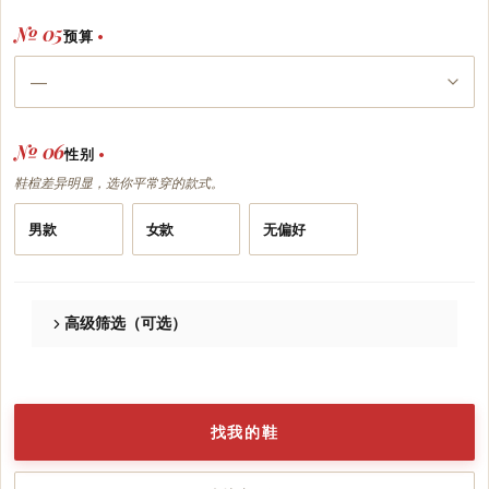
№ 05
预算
•
№ 06
性别
•
鞋楦差异明显，选你平常穿的款式。
男款
女款
无偏好
高级筛选（可选）
№ 07
脚宽
找我的鞋