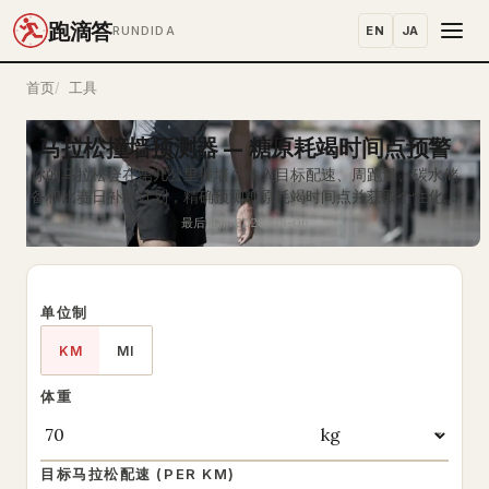
跑滴答
EN
JA
RUNDIDA
首页
工具
马拉松撞墙预测器 — 糖原耗竭时间点预警
你的马拉松会在第几公里撞墙？输入目标配速、周跑量、碳水储
备和比赛日补给计划，精确预测糖原耗竭时间点并获取个性化防
撞墙策略。
最后更新: 2026-08-06
单位制
KM
MI
体重
目标马拉松配速
(PER KM)