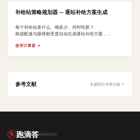
补给站策略规划器 — 逐站补给方案生成
每个补给站拿什么、喝多少、何时吃胶？
根据配速与肠胃耐受度自动生成逐站补给方案，
含到达时间、能量胶时机、累计补水/碳水/
使用计算器 →
钠摄入与可打印比赛日方案。
参考文献
4 篇同行评审文献
跑滴答
RUNDIDA