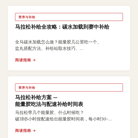
营养与补给
马拉松补给全攻略：碳水加载到赛中补给
全马碳水加载怎么做？能量胶几公里吃一个、
盐丸搭配方法、补给站取水技巧、
中式碳水方案和赛后恢复营养，附免费补给计算器。
阅读指南 →
营养与补给
马拉松补给方案 —
能量胶吃法与配速补给时间表
马拉松带几个能量胶、什么时候吃？
破3到5小时按配速给出能量胶时间表，每小时30-
60克碳水摄入节奏，6周肠胃训练方案，
阅读指南 →
附盐丸与补给站实战技巧。