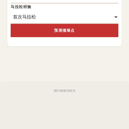
马拉松经验
预测撞墙点