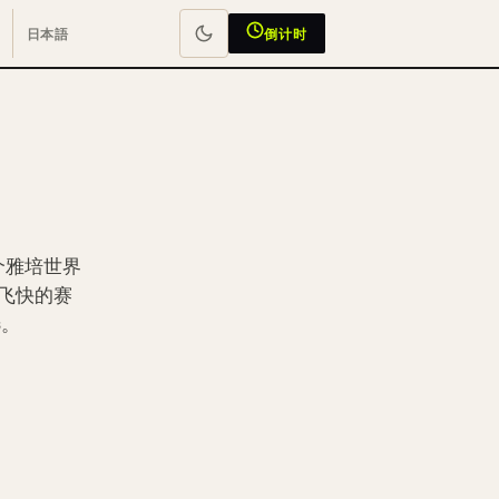
日本語
倒计时
个雅培世界
飞快的赛
选。