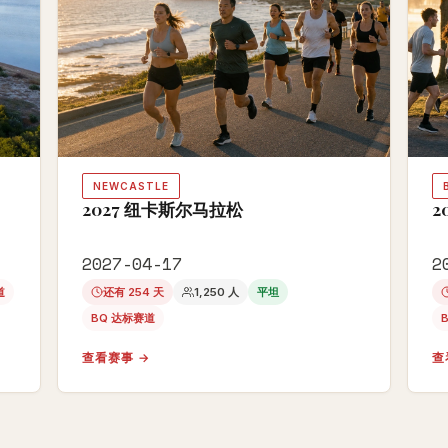
NEWCASTLE
2027 纽卡斯尔马拉松
2
2027-04-17
2
道
还有 254 天
1,250 人
平坦
BQ 达标赛道
查看赛事 →
查