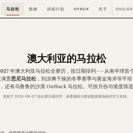
马拉松
指南
训练计划
HYROX
关于
ENGLISH
澳大利亚的马拉松
2027
年澳大利亚马拉松全赛历，按日期排列——从南半球首
大满贯
悉尼马拉松
，到凉爽干燥的冬季赛季与黄金海岸等平坦
，还有乌鲁鲁的沙漠 Outback 马拉松。可按月份与坡度筛
更新于 2026-08-07
·
按比赛日期排序，参赛规模与赛道数据逐场核对官方来源。