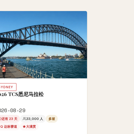
BA)
SYDNEY
026 TCS悉尼马拉松
026-08-29
还有 23 天
33,000 人
多坡
BQ 达标赛道
大满贯