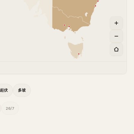
起伏
多坡
26/7