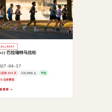
BALLARAT
027 巴拉瑞特马拉松
027-04-17
还有 254 天
3,000 人
平坦
BQ 达标赛道
看赛事 →