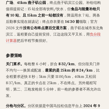
广场
、
41km 燕子矶公园
，终点燕子矶滨江公园。补给结构
值得提前记：15 站全部有饮料/饮水，但
食品与能量补给只
有 10 站、且 15km 之前一站都没有
，降温用水 7 站。两条
后勤事实现在就该记：终点存衣要在
14:30 前
领取；官方
2026 文件
没有公布终点赛后交通方案
，燕子矶在城市东北角
滨江，返程要自己提前安排。江边这段又平又长，用
负分段
计算器
把后半程节奏排好。
参赛策略
关门算术。
每枪整 6 小时，折合
8:32/km
。但分段关门并
不均匀——换算成配速，
最紧的是 25km 的 8:24/km
，比
全程要求还快 8 秒；5km 只要 11:00/km，40km 又松回
8:37/km。真正的卡点在 25km，不在终点。另外规程写
明，第二、三枪发枪前 5 分钟，前一枪的参赛者不再允许出
发。
分枪与分区。
分区依据是中国马拉松信息平台上
2024 年 9