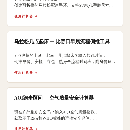
创建可折叠的马拉松配速手环。支持S/M/L手腕尺寸、
均匀/负分段/正分段策略，背面含补水补给提醒，
使用计算器 →
A4打印裁剪折叠即可佩戴比赛。
马拉松几点起床 — 比赛日早晨流程倒推工具
7 点发枪的上马、北马，几点起床？输入起跑时间，
倒推早餐、安检、存包、热身全流程时间表，附身份证、
能量胶、咖啡因 3 个国内跑友常踩坑的提醒。
使用计算器 →
AQI跑步顾问 — 空气质量安全计算器
现在户外跑步安全吗？输入AQI空气质量指数，
获取基于EPA和WHO标准的运动安全评估、
最大户外运动时长建议及室内替代方案。
使用计算器 →