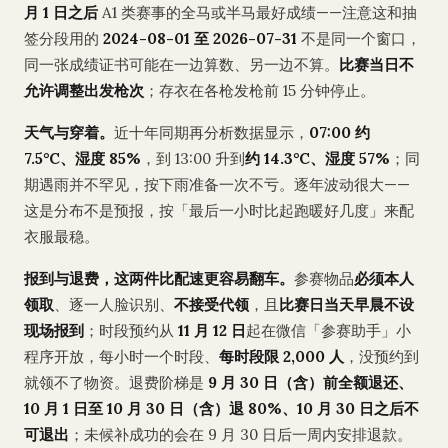
月 1 日之后
A1 类赛事的全马或半马最好成绩——注意这和抽
签分段用的
2024-08-01 至 2026-07-31
不是同一个窗口，
同一张成绩证书可能在一边算数、另一边不算。
比赛当日不
允许调整出发枪次
；存衣在各枪发枪前 15 分钟停止。
天气与穿着。
近十年同期再分析数据显示，
07:00 约
7.5°C、湿度 85%
，到 13:00 升到
约 14.3°C、湿度 57%
；同
期遇雨并不罕见，按下雨准备一次不亏。逐年波动很大——
这是分布不是预报，按「最后一小时比起跑暖好几度」来配
衣服最稳。
报到与退费，这两件比配速更容易翻车。
参赛物品
必须本人
领取
、逐一人脸识别、
不接受代领
，且
比赛日当天早晨不设
现场报到
；时段预约从
11 月 12 日
起在微信「参赛助手」小
程序开放，每小时一个时段、
每时段限 2,000 人
，没预约到
就领不了物资。退费阶梯是
9 月 30 日（含）前全额退还、
10 月 1 日至 10 月 30 日（含）退 80%、10 月 30 日之后不
可退出
；未候补成功的会在 9 月 30 日后一周内安排退款。