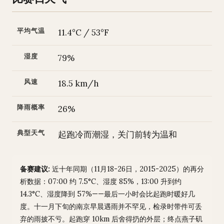
平均气温
11.4°C / 53°F
湿度
79%
风速
18.5 km/h
降雨概率
26%
典型天气
起跑冷而潮湿，关门前转为温和
备赛建议:
近十年同期（11月18-26日，2015-2025）的再分
析数据：07:00 约 7.5°C、湿度 85%，13:00 升到约
14.3°C、湿度降到 57%——最后一小时会比起跑时暖好几
度。十一月下旬的南京早晨遇雨并不罕见，检录时带件可丢
弃的雨披不亏。起跑穿 10km 后舍得扔的外层；终点燕子矶