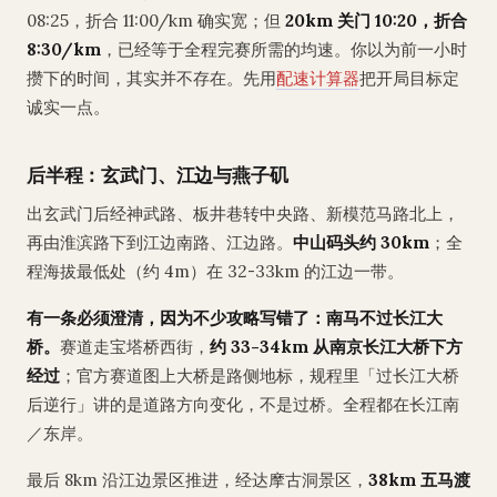
08:25，折合 11:00/km 确实宽；但
20km 关门 10:20，折合
8:30/km
，已经等于全程完赛所需的均速。你以为前一小时
攒下的时间，其实并不存在。先用
配速计算器
把开局目标定
诚实一点。
后半程：玄武门、江边与燕子矶
出玄武门后经神武路、板井巷转中央路、新模范马路北上，
再由淮滨路下到江边南路、江边路。
中山码头约 30km
；全
程海拔最低处（约 4m）在 32-33km 的江边一带。
有一条必须澄清，因为不少攻略写错了：南马不过长江大
桥。
赛道走宝塔桥西街，
约 33-34km 从南京长江大桥下方
经过
；官方赛道图上大桥是路侧地标，规程里「过长江大桥
后逆行」讲的是道路方向变化，不是过桥。全程都在长江南
／东岸。
最后 8km 沿江边景区推进，经达摩古洞景区，
38km 五马渡