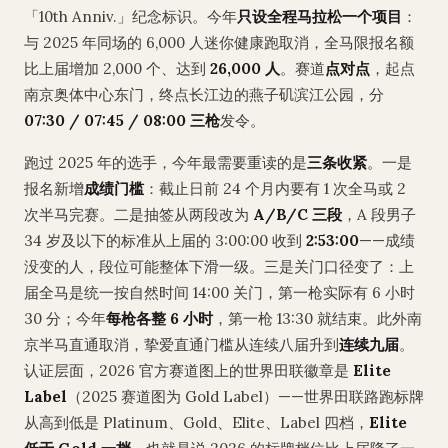
「10th Anniv.」纪念标识。今年
只设全程马拉松一个项目
：
与 2025 年同场的 6,000 人迷你健康跑取消，全马限报名额
比上届增加 2,000 个、达到
26,000 人
。赛道
点对点
，起点
南京奥体中心东门，终点长江边的燕子矶滨江公园，分
07:30 / 07:45 / 08:00 三枪
发令。
跑过 2025 年的选手，今年最需要重读的是
三条收紧
。一是
报名新增
成绩门槛
：截止日前 24 个月内要有 1 次全马或 2
次半马完赛。二是抽签从两段改为
A/B/C 三段
，A 段男子
34 岁及以下的标准从上届的 3:00:00 收到
2:53:00
——成绩
没变的人，段位可能整体下滑一级。三是关门口径变了：上
届全马是统一按自然时间 14:00 关门，第一枪实际有 6 小时
30 分；今年
每枪各整 6 小时
，第一枪 13:30 就结束。此外南
京半马直通取消，挚爱直通门槛从连续八届升到
连续九届
。
认证层面，2026 官方赛道图上的世界田联徽章是
Elite
Label
（2025 赛道图为 Gold Label）——世界田联路跑标牌
从高到低是 Platinum、Gold、Elite、Label 四档，
Elite