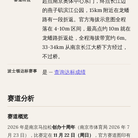
起点南京奥体中心东门，终点长江边
的燕子矶滨江公园，15km 附近在龙蟠
路有一段折返。官方海拔示意图全程
落在 4-10m 区间，最高点约 10m 就在
龙蟠路折返处，全程海拔带宽约 6m。
33-34km 从南京长江大桥下方经过，
不过桥。
波士顿达标赛事
是 —
查询达标成绩
赛道分析
赛道概览
2026 年是南京马拉松
创办十周年
（南京市体育局 2026 年 7
月 23 日），比赛定在
11 月 22 日（周日）
，官方赛道图印有