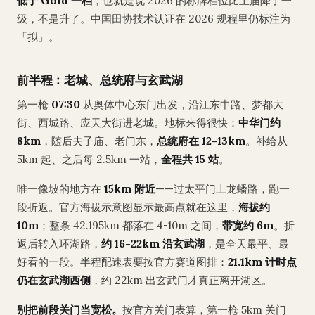
低于 Gold 一档
，也就是说 2026 的标牌档位比上届降了一
级，不是升了。中国田协技术认证在 2026 规程里仍标注为
「拟」。
前半程：老城、总统府与玄武湖
第一枪
07:30
从奥体中心东门出发，沿江东中路、梦都大
街、西城路、应天大街进老城。地标来得很快：
中华门约
8km
，随后夫子庙、老门东，
总统府在 12-13km
。补给从
5km 起、之后每 2.5km 一站，
全程共 15 站
。
唯一像坡的地方在
15km 附近
——过太平门上龙蟠路，跑一
段折返。官方海拔示意图显示最高点就在这里，
海拔约
10m
；整条 42.195km 都落在 4-10m 之间，
带宽约 6m
。折
返后转入环湖路，
约 16-22km 沿玄武湖
，是全天最平、最
好看的一段。半程配速表要按官方赛道图排：
21.1km 计时点
仍在玄武湖西侧
，约 22km 出玄武门才真正离开湖区。
别把前段关门当宽松。
按官方关门表算，第一枪 5km 关门