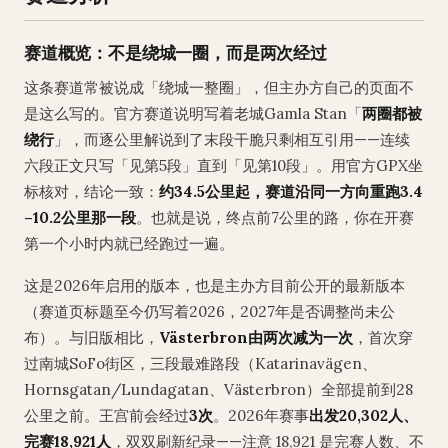
赛道概览：不是绕城一圈，而是两次经过
这条赛道常被说成「绕城一整圈」，但主办方自己的页面不
是这么写的。官方赛道说明写着老城Gamla Stan「
两圈都被
绕行
」，而逐公里解说到了末段干脆只剩相互引用——连续
六段正文只写「见第5段」直到「见第10段」。用官方GPX坐
标核对，结论一致：
约34.5公里起，赛道沿同一方向重跑3.4
–10.2公里那一段
。也就是说，终点前7公里的路，你在开赛
第一个小时内就已经跑过一遍。
这是2026年启用的版本，也是主办方目前公开的最新版本
（赛道页标题至今仍写着2026，2027年是否调整尚未公
布）。与旧版相比，
Västerbron由两次减为一次
，首次穿
过南城SoFo街区，三段最难路段（Katarinavägen、
Hornsgatan/Lundagatan、Västerbron）全部提前到28
公里之前。王宫前会经过
3次
。2026年赛事
出发20,302人、
完赛18,921人
，双双刷新纪录——注意 18,921 是完赛人数、不