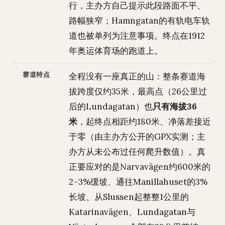
行，主办方自己提示此段路面不平、
路幅狭窄；Hamngatan的有轨电车轨
道也被单列为注意事项。终点在1912
年奥运体育场的跑道上。
赛道特点
全程没有一座真正的山：整条赛道海
拔跨度仅约35米，最高点（26公里过
后的Lundagatan）也
只有海拔36
米
，起终点相距约180米、净落差接近
于零（由主办方公开的GPX实测；主
办方从未公布过任何爬升数值）。真
正要应对的是Narvavägen约600米的
2–3%缓坡、通往Manillahuset的3%
长坡、从Slussen起整整1公里的
Katarinavägen、Lundagatan与