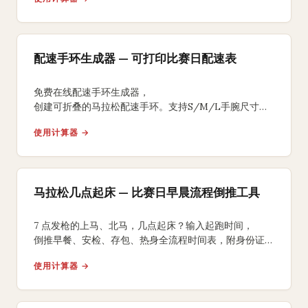
配速手环生成器 — 可打印比赛日配速表
免费在线配速手环生成器，
创建可折叠的马拉松配速手环。支持S/M/L手腕尺寸、
均匀/负分段/正分段策略，背面含补水补给提醒，
使用计算器 →
A4打印裁剪折叠即可佩戴比赛。
马拉松几点起床 — 比赛日早晨流程倒推工具
7 点发枪的上马、北马，几点起床？输入起跑时间，
倒推早餐、安检、存包、热身全流程时间表，附身份证、
能量胶、咖啡因 3 个国内跑友常踩坑的提醒。
使用计算器 →