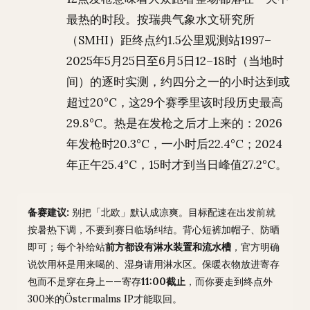
最热的时段。按瑞典气象水文研究所
（SMHI）距终点约1.5公里观测站1997–
2025年5月25日至6月5日12–18时（当地时
间）的逐时实测，约四分之一的小时达到或
超过20°C，这29个赛季里该时段历史最高
29.8°C。热是在发枪之后才上来的：2026
年发枪时20.3°C，一小时后22.4°C；2024
年正午25.4°C，15时才到当日峰值27.2°C。
备赛建议:
别把「北欧」默认成凉爽。目标配速在出发前就
按暑热下调，不要到赛日临场纠结。背心短裤加帽子、防晒
即可；每个补给站
前方都设有淋水装置和流水槽
，官方明确
说饮用杯是用来喝的、湿身请用淋水区。保暖衣物放进寄存
包而不是穿在身上——寄存
11:00截止
，而你要走到终点外
300米的Östermalms IP才能取回。