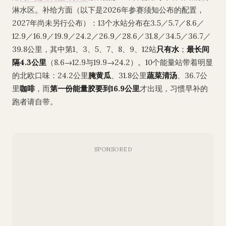
淋水区。补给方面（以下是2026年参赛须知公布的配置，
2027年尚未另行公布）：13个水站分布在3.5／5.7／8.6／
12.9／16.9／19.9／24.2／26.9／28.6／31.8／34.5／36.7／
39.8公里，其中第1、3、5、7、8、9、12站
只有水
；
最长间
隔4.3公里
（8.6→12.9与19.9→24.2）。10个能量站带着明显
的北欧口味：24.2公里
腌黄瓜
、31.8公里
蔬菜清汤
、36.7公
里
咖啡
，而
第一份能量胶要到16.9公里
才出现，习惯早补的
跑者请自带。