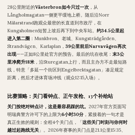
28公里附近的
Västerbron如今只过一次
，从
Långholmsgatan一侧更平缓地上桥。随后沿Norr
Mälarstrand跑观众最密的长直道到市政厅，在
Kungsholmen短暂上坡后再下到中央车站。
约34.5公里起
进入第二圈
：Munkbron、老城、Kungsträdgården、
Strandvägen、Karlaplan，
39公里前后Narvavägen再次
出现
——正如8公里处官方的预告。最后的坑在收尾：
末3公
里净爬升18米
，沿Sturegatan上行，而且主办方不走最短路
线，特意「多延一个街区到Engelbrektsgatan」凑足规定
距离，然后才进体育场冲线（观众12:15入场）。
比赛策略：关门看钟点、正午发枪、13个补给站
关门按绝对钟点计，这是最容易踩的坑。
2027年官方页面写
明瑞典警方许可下的上限为
6小时30分
，紧接着的一句才是
真正生效的规则：全程4个关门点，「
这些关门时刻与你何时
越过起跑线无关
」。2026年赛事的关门点是21.1公里15:35、