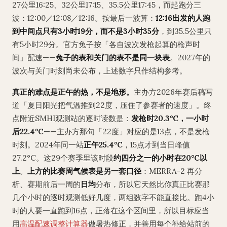
27公里16:25、32公里17:15、35.5公里17:45，而起跑分三
波：12:00／12:08／12:16。按最后一波算：
12:16出发的人跑
到中间点只有3小时19分，而不是3小时35分
，到35.5公里只
有5小时29分。官方兔子按「各自波次发枪起算的枪声时
间」配速——
兔子的表和关门的表不是同一块表
。2027年的
波次与关门时刻尚未公布，上述数字只作结构参考。
真正的难点是正午的热，不是地形。
主办方2026年赛后稿写
道「夏日阳光把气温推到22度，压住了参赛者的速度」。终
点附近SMHI观测站的逐时读数是：
发枪时20.3°C，一小时
后22.4°C
——主办方那句「22度」对应的是13点，不是发枪
时刻。2024年同一站
正午25.4°C
，15点才到当日峰值
27.2°C。这29个赛季里该时段
约四分之一的小时在20°C以
上
。
上方的比赛周气候表是另一套口径
：MERRA-2 再分
析、赛期前后一周的
日均
分布，所以它天然比你真正比赛那
几个小时的逐时观测低好几度，两组数字不能直接比。跑4小
时的人要一直跑到16点，正落在这个区间里，所以目标应当
用
高温配速调整计算器
做暑热修正，并善用每个补给站前的