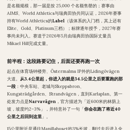
是名额规模，那一届是按 25,000 个名额售罄的；赛事由
AIMS、World Athletics与瑞典田协共同认证，2026年赛事
持有World Athletics的
Label
（该体系的入门档，其上还有
Elite、Gold、Platinum三档）；标牌逐年授予，2027年赛
事尚未列入。赛道于2026年5月由瑞典田协国际丈量员
Mikael Hill完成丈量。
前半程：这段路要记住，后面还要再跑一次
起点在体育场钟楼旁、Östermalms IP外的Lidingövägen
大道。
从3.4公里起，你进入的就是34.5公里之后要重跑的那
一段
：中央车站、老城与Skeppsbron、
Kungsträdgården、Strandvägen，直到Karlaplan。第一
处发力点是
Narvavägen
，官方描述为「近600米的林荫上
坡，坡度约2–3%」，并特意补了一句「
你会在跑了将近40
公里之后回到这里
」。
15公里附近是通往Manillahuset的3%长坡，翻过去后进入全