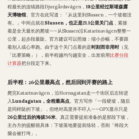
程最长的连续路段Djurgårdsvägen，
18公里经过斯堪森露
天博物馆
。官方在此写道：「从这里到Slussen，一个坡都没
有。」中间点就在
Slussen，也正是21.1公里关门点
，紧接
着是全天最长的爬坡——从Slussen沿Katarinavägen整整一
公里，起步段最陡。官方建议可以照做：缩小步幅，不要跟
着别人或心率跑。由于这个关门点看的是
时刻而非用时
（见
「比赛策略」），前半程越均匀越安全，出发前用
比赛分段
计算器
把分段定下来。
后半程：26公里最高点，然后回到开赛的路上
爬完Katarinavägen，沿Hornsgatan走一个街区后左转进
入
Lundagatan，全程最高点
。官方写作「一段硬坡，随后
是同样陡的下坡」，但绝对高度并不吓人——GPX显示只是
26公里过后的海拔36米
。真正需要提前准备的是那段下坡，
主办方的提醒很具体：下坡落地要提前练轻，否则「终段大
腿会被打垮」。