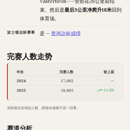
Västerbron——全部在28公里前结
束。然后是
最后3公里净爬升18米
回到
体育场。
波士顿达标赛事
是 —
查询达标成绩
完赛人数走势
年份
完赛人数
较上届
2024
17,002
—
+11.0%
2025
18,865
实际跑完全程的人数，跟报名规模不是一回事。
赛道分析