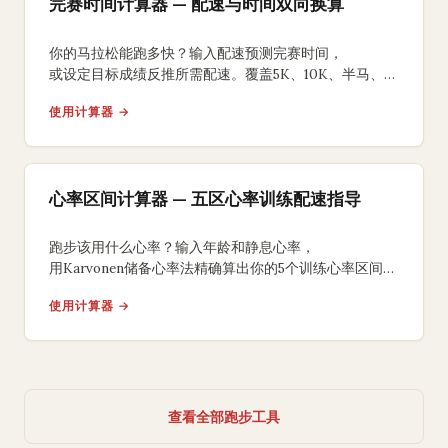
完赛时间计算器 — 配速与时间双向换算
你的马拉松能跑多快？输入配速预测完赛时间，
或设定目标成绩反推所需配速。覆盖5K、10K、半马、
全马，含负分段策略建议。
使用计算器 →
心率区间计算器 — 五区心率训练配速指导
跑步该用什么心率？输入年龄和静息心率，
用Karvonen储备心率法精确算出你的5个训练心率区间，
从有氧二区到间歇五区。
使用计算器 →
查看全部跑步工具