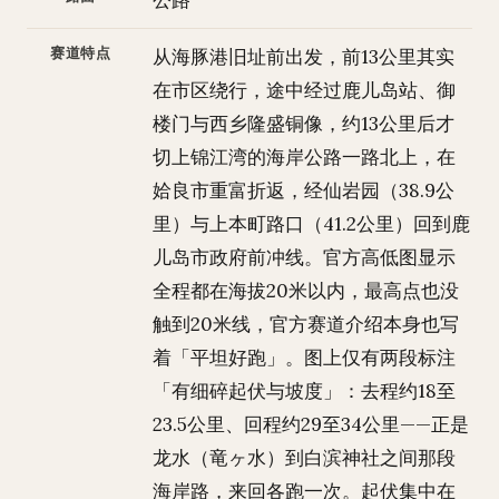
公路
赛道特点
从海豚港旧址前出发，前13公里其实
在市区绕行，途中经过鹿儿岛站、御
楼门与西乡隆盛铜像，约13公里后才
切上锦江湾的海岸公路一路北上，在
姶良市重富折返，经仙岩园（38.9公
里）与上本町路口（41.2公里）回到鹿
儿岛市政府前冲线。官方高低图显示
全程都在海拔20米以内，最高点也没
触到20米线，官方赛道介绍本身也写
着「平坦好跑」。图上仅有两段标注
「有细碎起伏与坡度」：去程约18至
23.5公里、回程约29至34公里——正是
龙水（竜ヶ水）到白滨神社之间那段
海岸路，来回各跑一次。起伏集中在