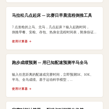
马拉松几点起床 — 比赛日早晨流程倒推工具
7 点发枪的上马、北马，几点起床？输入起跑时间，
倒推早餐、安检、存包、热身全流程时间表，附身份证、
能量胶、咖啡因 3 个国内跑友常踩坑的提醒。
使用计算器 →
跑步成绩预测 — 用已知配速预测半马全马
输入任意距离的配速或完赛时间，立即预测5K、10K、
半马、全马成绩。基于运动科学模型，
提供分段配速方案和训练目标建议。
使用计算器 →