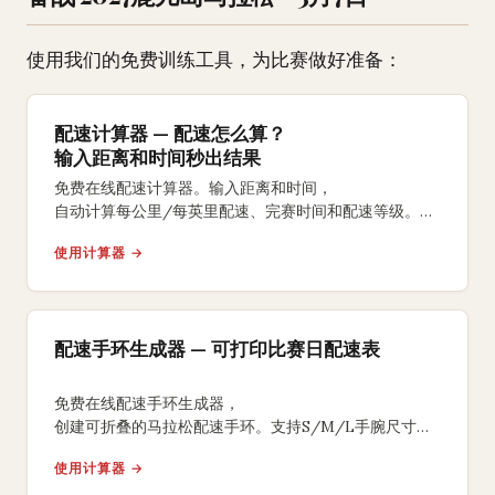
使用我们的免费训练工具，为比赛做好准备：
配速计算器 — 配速怎么算？
输入距离和时间秒出结果
免费在线配速计算器。输入距离和时间，
自动计算每公里/每英里配速、完赛时间和配速等级。
支持5K、10K、半马、全马及自定义距离。
使用计算器 →
配速手环生成器 — 可打印比赛日配速表
免费在线配速手环生成器，
创建可折叠的马拉松配速手环。支持S/M/L手腕尺寸、
均匀/负分段/正分段策略，背面含补水补给提醒，
使用计算器 →
A4打印裁剪折叠即可佩戴比赛。