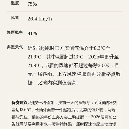
湿度
75%
风速
26.4 km/h
降雨概率
41%
典型天气
近5届起跑时官方实测气温介于8.3℃至
21.9℃，其中4届超过13℃，2025年更升至
21.9℃。5届的风速都不超过每秒3.0米，且
无一届遇雨。上方风速栏取自再分析格点数
据，比湾内实测值偏高。
备赛建议:
别按平均值穿，按前一天的预报穿：近5届的冷热
差达13.6℃，长袖外面套一件起跑后可丢弃的薄外套，两端
都能兜住。偏热的年份主办方会主动提醒——2026届赛前公
告就写明要利用淋水与喷淋站降温，届时配速也应主动放慢