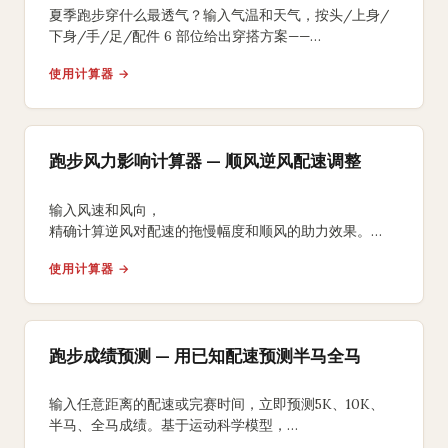
夏季跑步穿什么最透气？输入气温和天气，按头/上身/
下身/手/足/配件 6 部位给出穿搭方案——
含夏季高温降温、冬季三层穿衣法和过渡季灵活搭配。
使用计算器 →
跑步风力影响计算器 — 顺风逆风配速调整
输入风速和风向，
精确计算逆风对配速的拖慢幅度和顺风的助力效果。
获取风力调整后的比赛完赛时间预测和能量消耗分析。
使用计算器 →
跑步成绩预测 — 用已知配速预测半马全马
输入任意距离的配速或完赛时间，立即预测5K、10K、
半马、全马成绩。基于运动科学模型，
提供分段配速方案和训练目标建议。