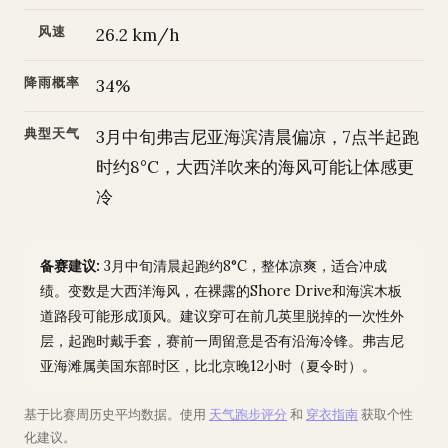
风速
26.2 km/h
降雨概率
34%
典型天气
3月中旬弗吉尼亚海滨清晨偏凉，7点半起跑
时约8°C，大西洋吹来的海风可能让体感更
冷
备赛建议:
3月中旬清晨起跑约8°C，整体凉爽，适合冲成
绩。变数是大西洋海风，在裸露的Shore Drive和海滨木板
道路段可能形成顶风。建议穿可在前几英里脱掉的一次性外
层，起跑时戴手套，赛前一周留意是否有沿海冷锋。弗吉尼
亚海滩属美国东部时区，比北京晚12小时（夏令时）。
基于比赛周历史平均数据。使用
天气跑步评分
和
穿衣指南
获取个性
化建议。