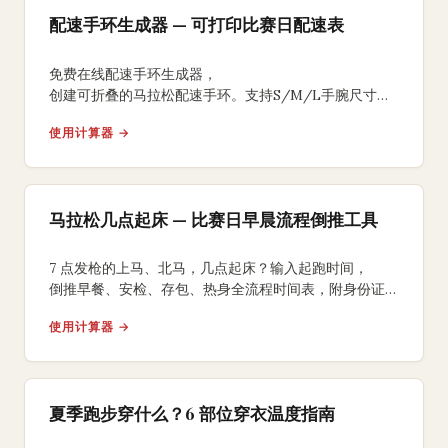
配速手环生成器 — 可打印比赛日配速表
免费在线配速手环生成器，
创建可折叠的马拉松配速手环。支持S/M/L手腕尺寸、
均匀/负分段/正分段策略，背面含补水补给提醒，
使用计算器 →
A4打印裁剪折叠即可佩戴比赛。
马拉松几点起床 — 比赛日早晨流程倒推工具
7 点发枪的上马、北马，几点起床？输入起跑时间，
倒推早餐、安检、存包、热身全流程时间表，附身份证、
能量胶、咖啡因 3 个国内跑友常踩坑的提醒。
使用计算器 →
夏季跑步穿什么？6 部位穿衣温度指南