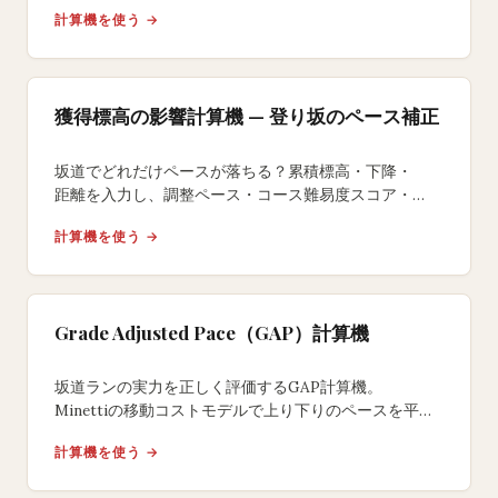
ゾーンごとに具体的なランニングウェアを提案。
計算機を使う →
レイヤリング解説と体温調節の科学に基づく推奨です。
獲得標高の影響計算機 — 登り坂のペース補正
坂道でどれだけペースが落ちる？累積標高・下降・
距離を入力し、調整ペース・コース難易度スコア・
平地換算距離・追加エネルギーコストを算出します。
計算機を使う →
Grade Adjusted Pace（GAP）計算機
坂道ランの実力を正しく評価するGAP計算機。
Minettiの移動コストモデルで上り下りのペースを平地
相当に変換し、起伏コースでの本当の努力度を数値化。
計算機を使う →
無料ツール。