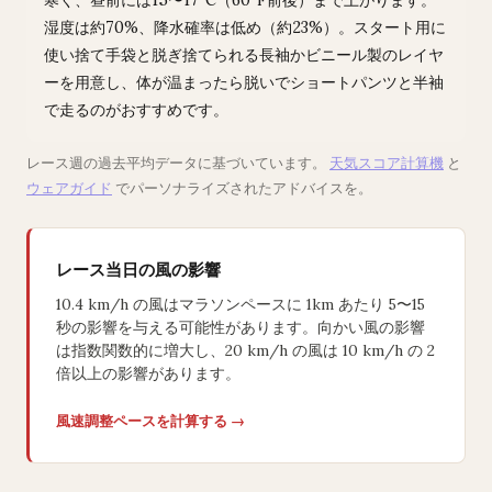
寒く、昼前には15〜17°C（60°F前後）まで上がります。
湿度は約70%、降水確率は低め（約23%）。スタート用に
使い捨て手袋と脱ぎ捨てられる長袖かビニール製のレイヤ
ーを用意し、体が温まったら脱いでショートパンツと半袖
で走るのがおすすめです。
レース週の過去平均データに基づいています。
天気スコア計算機
と
ウェアガイド
でパーソナライズされたアドバイスを。
レース当日の風の影響
10.4 km/h の風はマラソンペースに 1km あたり 5〜15
秒の影響を与える可能性があります。向かい風の影響
は指数関数的に増大し、20 km/h の風は 10 km/h の 2
倍以上の影響があります。
風速調整ペースを計算する →