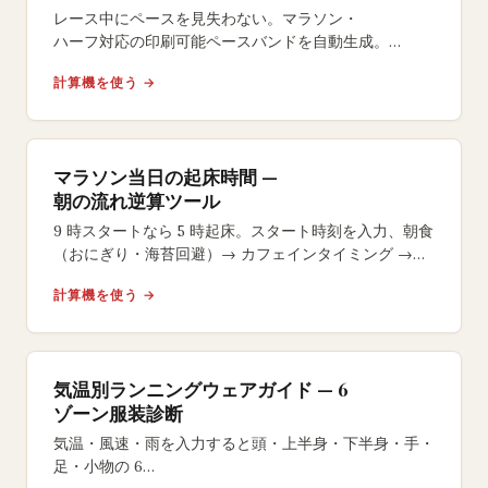
レース中にペースを見失わない。マラソン・
ハーフ対応の印刷可能ペースバンドを自動生成。
イーブン・
計算機を使う →
ネガティブスプリット戦略やサイズ選択も自在。
マラソン当日の起床時間 —
朝の流れ逆算ツール
9 時スタートなら 5 時起床。スタート時刻を入力、朝食
（おにぎり・海苔回避）→ カフェインタイミング →
号砲 15 分前のラストジェルまで逆算します。
計算機を使う →
気温別ランニングウェアガイド — 6
ゾーン服装診断
気温・風速・雨を入力すると頭・上半身・下半身・手・
足・小物の 6