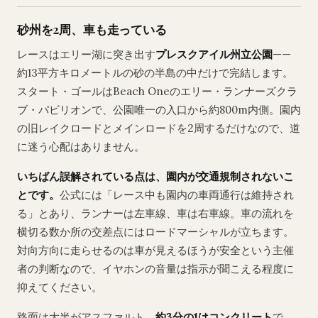
砂州を2周、車も走っている
レースはエリー湖に突き出す
プレスクアイル州立公園
——
約13平方キロメートルの砂の半島の中だけで完結します。
スタート・ゴールはBeach Oneのエリー・ランナーズクラ
ブ・パビリオンで、公園唯一の入口から約800m内側。園内
の旧レイクロードとメインロードを2周するだけなので、道
に迷う心配はありません。
いちばん誤解されている点は、園内が交通規制されないこ
とです。
公式には「レース中も園内の車両通行は維持され
る」とあり、ランナーは左車線、車は右車線。車の流れを
横切る数か所の交差点にはロードマーシャルが立ちます。
対向方向に走らせるのは車が見えるほうが安全という主催
者の判断なので、イヤホンの音量は指示が聞こえる程度に
抑えてください。
路面は大半がアスファルト、
約3分の1はコンクリート
で、