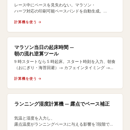
レース中にペースを見失わない。マラソン・
ハーフ対応の印刷可能ペースバンドを自動生成。
イーブン・
計算機を使う →
ネガティブスプリット戦略やサイズ選択も自在。
マラソン当日の起床時間 —
朝の流れ逆算ツール
9 時スタートなら 5 時起床。スタート時刻を入力、朝食
（おにぎり・海苔回避）→ カフェインタイミング →
号砲 15 分前のラストジェルまで逆算します。
計算機を使う →
ランニング湿度計算機 — 露点でペース補正
気温と湿度を入力し、
露点温度がランニングペースに与える影響を7段階で評