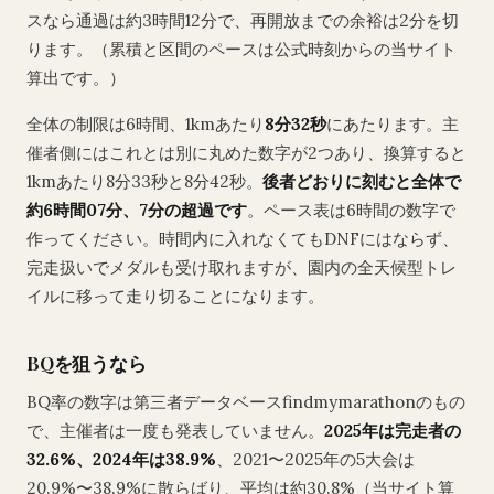
スなら通過は約3時間12分で、再開放までの余裕は2分を切
ります。（累積と区間のペースは公式時刻からの当サイト
算出です。）
全体の制限は6時間、1kmあたり
8分32秒
にあたります。主
催者側にはこれとは別に丸めた数字が2つあり、換算すると
1kmあたり8分33秒と8分42秒。
後者どおりに刻むと全体で
約6時間07分、7分の超過です
。ペース表は6時間の数字で
作ってください。時間内に入れなくてもDNFにはならず、
完走扱いでメダルも受け取れますが、園内の全天候型トレ
イルに移って走り切ることになります。
BQを狙うなら
BQ率の数字は第三者データベースfindmymarathonのもの
で、主催者は一度も発表していません。
2025年は完走者の
32.6%、2024年は38.9%
、2021〜2025年の5大会は
20.9%〜38.9%に散らばり、平均は約30.8%（当サイト算