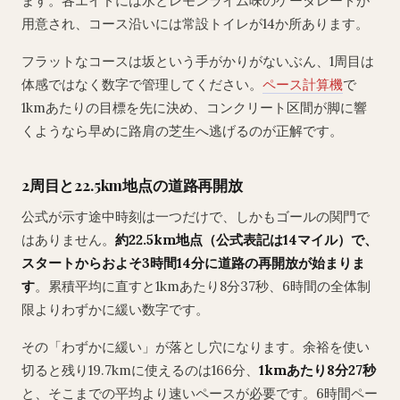
ます。各エイドには水とレモンライム味のゲータレードが
用意され、コース沿いには常設トイレが14か所あります。
フラットなコースは坂という手がかりがないぶん、1周目は
体感ではなく数字で管理してください。
ペース計算機
で
1kmあたりの目標を先に決め、コンクリート区間が脚に響
くようなら早めに路肩の芝生へ逃げるのが正解です。
2周目と22.5km地点の道路再開放
公式が示す途中時刻は一つだけで、しかもゴールの関門で
はありません。
約22.5km地点（公式表記は14マイル）で、
スタートからおよそ3時間14分に道路の再開放が始まりま
す
。累積平均に直すと1kmあたり8分37秒、6時間の全体制
限よりわずかに緩い数字です。
その「わずかに緩い」が落とし穴になります。余裕を使い
切ると残り19.7kmに使えるのは166分、
1kmあたり8分27秒
と、そこまでの平均より速いペースが必要です。6時間ペー