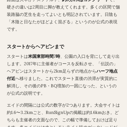
硬さの違いは2周目に脚が教えてくれます。多くの区間で舗
装路脇の芝生を走ってよいとも明記されています。日陰も
「木陰と日なたがほどよく混ざる」というのが公式の表現
です。
スタートからヘアピンまで
スタートは
米国東部時間7時
、公園の入口を背にして走り出
します。2017年に主催者がコースを反転させ、「伝説の」
ヘアピンはスタートから2km足らずの地点から
ハーフ地点
付近
へ移りました。これでスタート直後の渋滞が実質的に
解消し、その後のPB・BQ増加の一因になった、というの
が公式の説明です。
エイドの間隔には公式の数字が2つあります。大会サイトは
約1.6〜3.2kmごと、RunSignUpの掲載は約1.6kmおき。ど
ちらも主催者の文面なので、この幅で準備しておけば足り