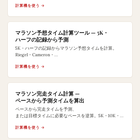
価。調整後ペース・完走タイム差・
計算機を使う →
水分補給プランを即座に算出できます。
マラソン予想タイム計算ツール — 5K・
ハーフの記録から予測
5K・ハーフの記録からマラソン予想タイムを計算。
Riegel・Cameron・
Danielsの3モデルで完走タイムを予測し、
計算機を使う →
距離別ペースも確認できる無料ツール。
マラソン完走タイム計算 —
ペースから予測タイムを算出
ペースから完走タイムを予測、
または目標タイムに必要なペースを逆算。5K・10K・
ハーフ・フルマラソン対応。
計算機を使う →
ネガティブスプリット戦略も提案する無料ツール。