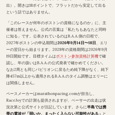
出）。開きは18ポイントで、フラットだから安定して出る
という話ではありません。
「このレースが何年のボストンの資格になるのか」に、主
催者は答えません。公式の言葉は「私たちもあなたと同時
に知る」です。公表されているのはB.A.A.側の日程で、
2027年ボストンの申込期間は
2026年9月14日〜18日
、エリ
ーの翌日から始まります。2028年の資格期間は2026年9月
19日開始です。目標タイムは
ボストン参加資格計算機
で確
認し、年の扱いはB.A.A.の公式発表で確かめてください。
なお2周とも同じパビリオンに戻るため純下降がなく、純下
降457m以上から適用されるB.A.A.のタイム調整はエリーに
は関係しません。
ペースメーカーはmarathonpacing.comが担当し、
RaceJoyでの計測も提供されますが、ペーサーの出走は状
況次第と公式サイトが注記しています。さらに
半島では携
帯の電波が「弱いか、まったく入らない可能性がある」
と