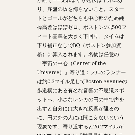
が続く——走れますが起伏は十分にあ
り、序盤の坂を侮らないこと。スター
トとゴールがどちらも中心部のため純
標高差はほぼゼロ、ボストンの1,500フ
ィート基準を大きく下回り、タイムは
下り補正なしでBQ（ボストン参加資
格）に算入されます。名物は任意の
「宇宙の中心（Center of the
Universe）」寄り道：フルのランナー
は約0.3マイル足してBoston Avenueの
歩道橋にある有名な音響の不思議スポ
ットへ。小さなレンガの円の中で声を
出すと自分には大きな反響が返るの
に、円の外の人には聞こえないという
現象です。寄り道すると26.2マイルが