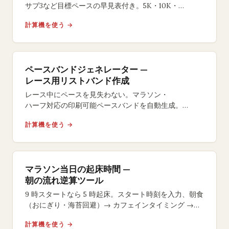
サブ3など目標ペースの早見表付き。5K・10K・
ハーフ・フルマラソン対応の無料ツール。
計算機を使う →
ペースバンドジェネレーター —
レース用リストバンド作成
レース中にペースを見失わない。マラソン・
ハーフ対応の印刷可能ペースバンドを自動生成。
イーブン・
計算機を使う →
ネガティブスプリット戦略やサイズ選択も自在。
マラソン当日の起床時間 —
朝の流れ逆算ツール
9 時スタートなら 5 時起床。スタート時刻を入力、朝食
（おにぎり・海苔回避）→ カフェインタイミング →
号砲 15 分前のラストジェルまで逆算します。
計算機を使う →