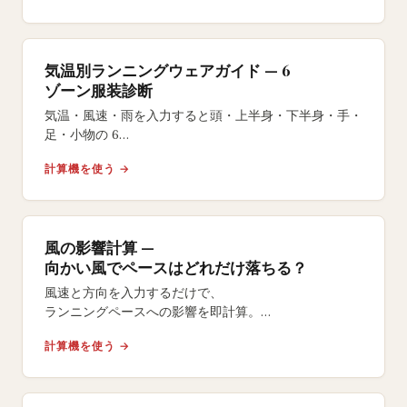
気温別ランニングウェアガイド — 6
ゾーン服装診断
気温・風速・雨を入力すると頭・上半身・下半身・手・
足・小物の 6
ゾーンごとに具体的なランニングウェアを提案。
計算機を使う →
レイヤリング解説と体温調節の科学に基づく推奨です。
風の影響計算 —
向かい風でペースはどれだけ落ちる？
風速と方向を入力するだけで、
ランニングペースへの影響を即計算。
向かい風のタイムロスや追い風の恩恵を数値で把握。
計算機を使う →
レース当日の風対策に。