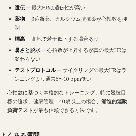
遺伝
— 最大HRは遺伝性が高い
薬物
— β遮断薬、カルシウム拮抗薬が心拍数を抑
制
標高
— 高地で若干低下する場合あり
暑さと脱水
— 心拍数が上昇するが真の最大HRは
変わらない
テストプロトコル
— サイクリングの最大HRはラ
ンニングより通常5〜10 bpm低い
心拍数に基づく本格的なトレーニング、特に競技目
標の追求、健康管理、40歳以上の場合、
漸進的運動
負荷テスト
が最も信頼できる方法です。
よくある質問