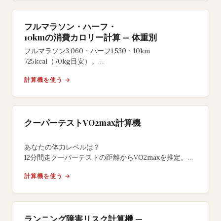
フルマラソン・ハーフ・
10kmの消費カロリー計算 — 体重別
フルマラソン3,060・ハーフ1,530・10km
725kcal（70kg目安）。
体重と距離からMETs式で計算し、
計算機を使う →
日本式1.05係数やごはん何杯の食品換算にも対応。
クーパーテストVO2max計算機
あなたの体力レベルは？
12分間走クーパーテストの距離からVO2maxを推定。
年齢・性別ごとの体力分類、パーセンタイル順位、
計算機を使う →
トレーニング改善プランを提供します。
ランニング障害リスク計算機 —