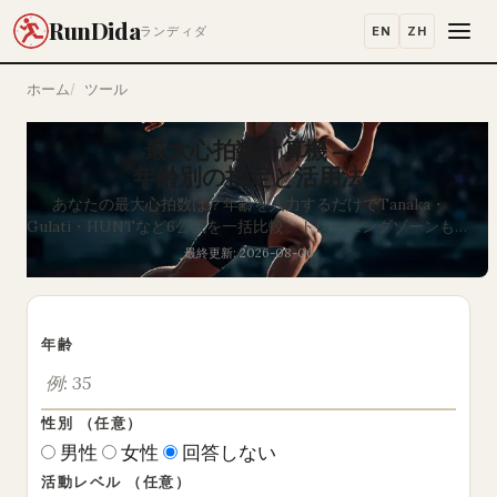
RunDida
EN
ZH
ランディダ
ホーム
ツール
最大心拍数計算機 —
年齢別の推定と活用法
あなたの最大心拍数は？年齢を入力するだけでTanaka・
Gulati・HUNTなど6公式を一括比較。トレーニングゾーンも即
時表示。
最終更新: 2026-08-06
年齢
性別
（任意）
男性
女性
回答しない
活動レベル
（任意）