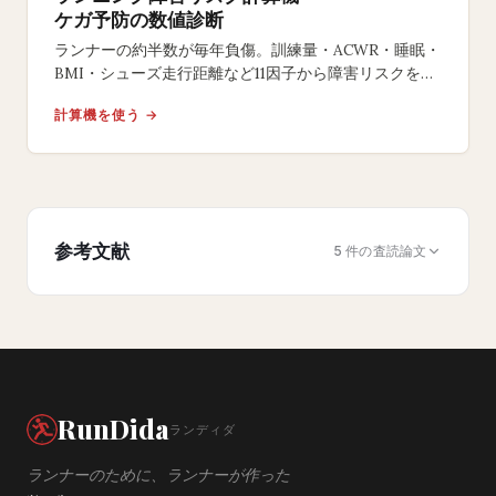
ケガ予防の数値診断
ランナーの約半数が毎年負傷。訓練量・ACWR・睡眠・
BMI・シューズ走行距離など11因子から障害リスクを0-
100で評価し、優先度順の予防策を提示。
計算機を使う →
参考文献
5 件の査読論文
RunDida
ランディダ
ランナーのために、ランナーが作った