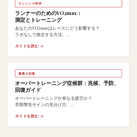
ランニング科学
ランナーのためのVO2max：
測定とトレーニング
あなたのVO2maxはレースにどう影響する？
ラボなしで推定する方法、
最も効果的なインターバルメニュー、
ガイドを読む →
レベル別の現実的な改善目標を無料計算器付きで解説。
健康＆回復
オーバートレーニング症候群：兆候、予防、
回復ガイド
オーバートレーニングか単なる疲労か？
早期警告サインの見分け方、
HRVモニタリングの活用法、
ガイドを読む →
80/20ルールで燃え尽きを防ぐ方法を解説。