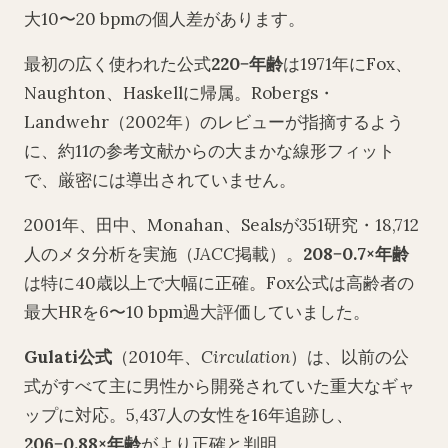
大10〜20 bpmの個人差があります。
最初の広く使われた公式
220−年齢
は1971年にFox、
Naughton、Haskellに帰属。Robergs・
Landwehr（2002年）のレビューが指摘するよう
に、約11の参考文献からの大まかな線形フィット
で、厳密には導出されていません。
2001年、田中、Monahan、Sealsが351研究・18,712
人のメタ分析を実施（
JACC
掲載）。
208−0.7×年齢
は特に40歳以上で大幅に正確。Fox公式は高齢者の
最大HRを6〜10 bpm過大評価していました。
Gulati公式
（2010年、
Circulation
）は、以前の公
式がすべて主に男性から開発されていた重大なギャ
ップに対応。5,437人の女性を16年追跡し、
206−0.88×年齢
がより正確と判明。