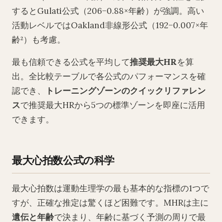
するとGulati公式（206−0.88×年齢）が強調。高い
活動レベルではOakland非線形公式（192−0.007×年
齢²）も考慮。
最も信頼できる公式を平均して
推奨最大HR
を算
出。全比較テーブルで各公式のパフォーマンスを確
認でき、
トレーニングゾーンのクイックリファレン
ス
で推奨最大HRから5つの標準ゾーンを即座に活用
できます。
最大心拍数公式の科学
最大心拍数は運動生理学の最も基本的な指標の1つで
すが、正確な推定は驚くほど困難です。MHRは主に
遺伝と年齢
で決まり、年齢に基づく予測の周りで最