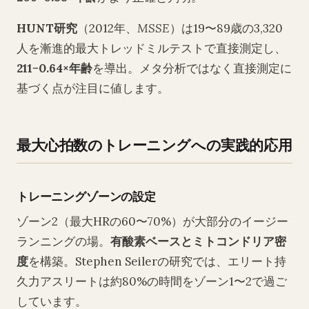
HUNT研究
（2012年、
MSSE
）は19〜89歳の3,320
人を漸進的最大トレッドミルテストで直接測定し、
211−0.64×年齢
を導出。メタ分析ではなく直接測定に
基づく点が注目に値します。
最大心拍数のトレーニングへの実践的応用
トレーニングゾーンの設定
ゾーン2（最大HRの60〜70%）が大部分のイージー
ランニングの場。
有酸素ベースとミトコンドリア密
度
を構築。Stephen Seilerの研究では、エリート持
久力アスリートは約80%の時間をゾーン1〜2で過ご
しています。