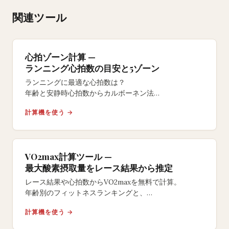
関連ツール
心拍ゾーン計算 —
ランニング心拍数の目安と5ゾーン
ランニングに最適な心拍数は？
年齢と安静時心拍数からカルボーネン法
（予備心拍数HRR）で5つの心拍ゾーンを自動計算。
計算機を使う →
脂肪燃焼ゾーンからVO2maxまで計算式と例つき。
VO2max計算ツール —
最大酸素摂取量をレース結果から推定
レース結果や心拍数からVO2maxを無料で計算。
年齢別のフィットネスランキングと、
VDOTに基づく最適トレーニングペースがわかります。
計算機を使う →