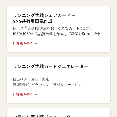
ランニング実績シェアカード —
SNS共有用画像作成
レース完走やPB達成をおしゃれなカードで記念。
1080x1080の高品質画像を作成してSNSやStravaで仲間
にシェア。無料。
計算機を使う →
ランニング実績カードジェネレーター
自己ベスト更新・完走・
連続記録などランニング達成をカードに。
6種のデザインテーマで1080x1080のSNS共有用カード
計算機を使う →
を無料作成できるツール。
マラソン完走証ジェネレーター —