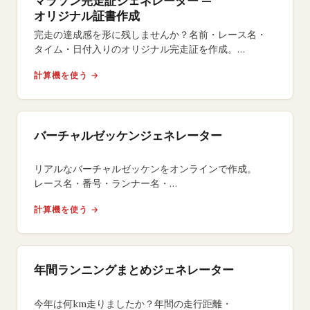
オリジナル証書作成
完走の達成感を形に残しませんか？名前・レース名・
タイム・日付入りのオリジナル完走証を作成。
ペース計算・達成バッジ付き、
計算機を使う →
5種類のデザインから無料ダウンロード。
バーチャルゼッケンジェネレーター
リアルなバーチャルゼッケンをオンラインで作成。
レース名・番号・ランナー名・
大会ブランドを自由にカスタマイズ。
計算機を使う →
レース前のSNS投稿や記念品に最適です。
年間ランニングまとめジェネレーター
今年は何km走りましたか？年間の走行距離・