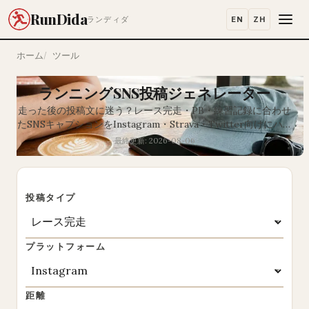
RunDida
EN
ZH
ランディダ
ホーム
ツール
ランニングSNS投稿ジェネレーター
走った後の投稿文に迷う？レース完走・PB・練習記録に合わせ
たSNSキャプションをInstagram・Strava・Twitter向けにハッ
シュタグ付きで自動生成。
最終更新: 2026-08-06
投稿タイプ
プラットフォーム
距離