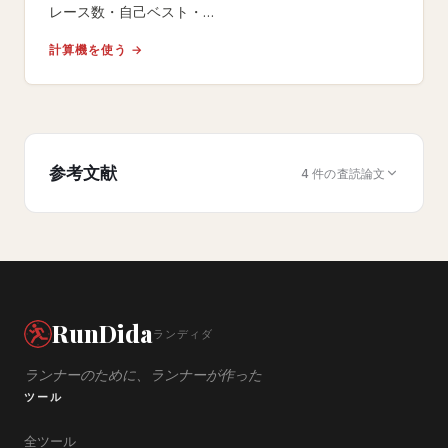
レース数・自己ベスト・
楽しい統計をまとめた年間サマリーカードを作成。
計算機を使う →
SNSでシェアして一年の成長を振り返りましょう。
参考文献
4 件の査読論文
RunDida
ランディダ
ランナーのために、ランナーが作った
ツール
全ツール