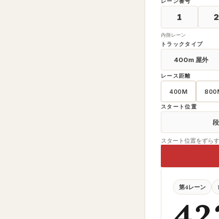
レーン番号
1
内側レーン
トラックタイプ
400m 屋外
レース距離
400M
800
スタート位置
段
スタート位置をずら
第4レーン
42