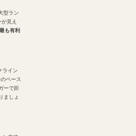
大型ラン
ーが見え
に最も有利
クライン
分のペース
ガーで距
りましょ