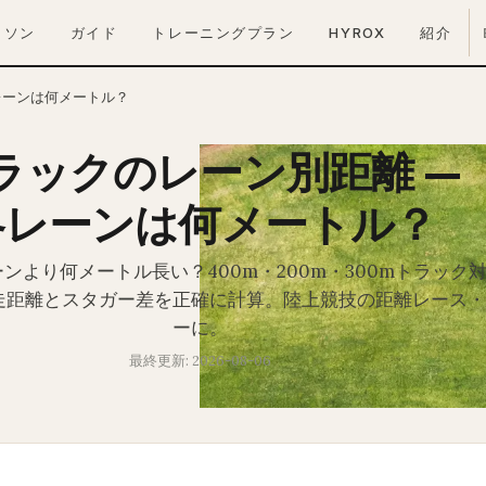
ラソン
ガイド
トレーニングプラン
HYROX
紹介
レーンは何メートル？
ラックのレーン別距離 —
各レーンは何メートル？
ーンより何メートル長い？400m・200m・300mトラック
走距離とスタガー差を正確に計算。陸上競技の距離レース・
ーに。
最終更新: 2026-08-06