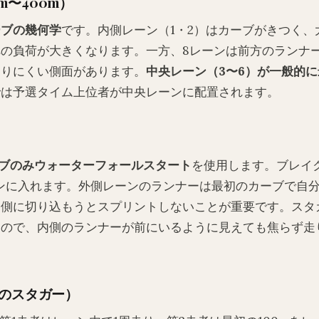
m〜400m）
ーブの幾何学
です。内側レーン（1・2）はカーブがきつく、
の負荷が大きくなります。一方、8レーンは前方のランナ
走りにくい側面があります。
中央レーン（3〜6）が一般的
では予選タイム上位者が中央レーンに配置されます。
ブのみウォーターフォールスタート
を使用します。ブレイ
ンに入れます。外側レーンのランナーは最初のカーブで自
内側に切り込もうとスプリントしないことが重要です。スタ
るので、内側のランナーが前にいるように見えても焦らず走
mのスタガー）