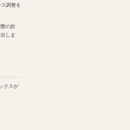
ース調整を
実際の距
算出しま
ックスが