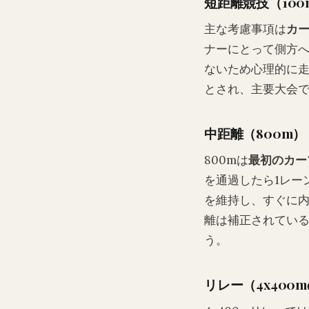
短距離競技（100
主な考慮事項は
カ
ナーにとって側方へ
ないため心理的に
とされ、主要大会
中距離（800m）
800mは
最初のカー
を通過したら1レー
を維持し、すぐに
離は補正されてい
う。
リレー（4x400