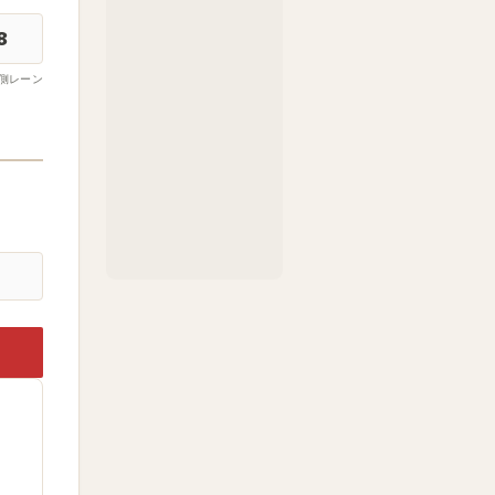
8
側レーン