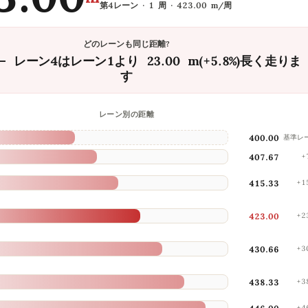
第4レーン · 1 周 · 423.00 m/周
どのレーンも同じ距離?
 レーン4はレーン1より 23.00 m(+5.8%)長く走りま
す
レーン別の距離
400.00
基準レ
407.67
+
415.33
+1
423.00
+2
430.66
+3
438.33
+3
+4