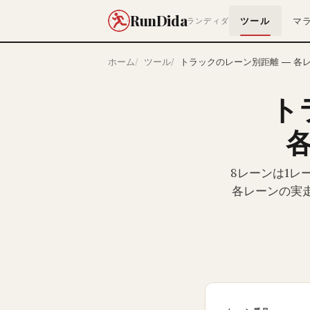
RunDida
ツール
マ
ランディダ
ホーム
ツール
トラックのレーン別距離 — 各
ト
8レーンは1レ
各レーンの実