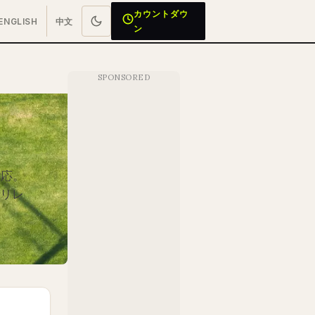
カウントダウ
ENGLISH
中文
ン
対応。
リレ