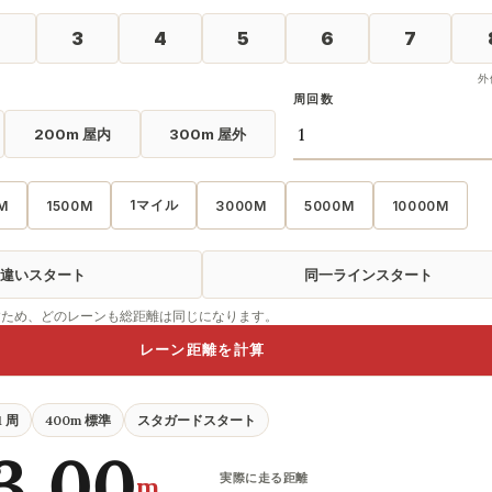
2
3
4
5
6
7
外
周回数
200m 屋内
300m 屋外
1マイル
M
1500M
3000M
5000M
10000M
違いスタート
同一ラインスタート
すため、どのレーンも総距離は同じになります。
レーン距離を計算
1 周
400m 標準
スタガードスタート
3.00
実際に走る距離
m