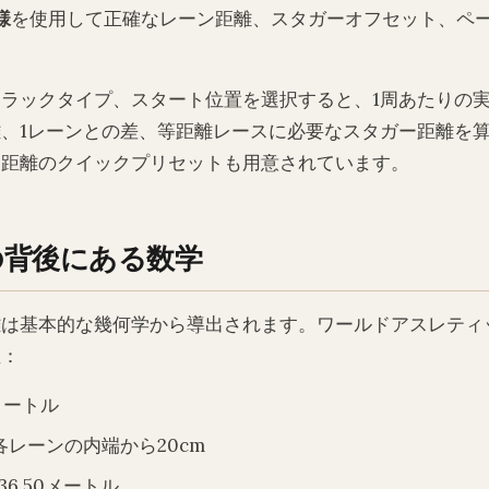
様
を使用して正確なレーン距離、スタガーオフセット、ペ
ラックタイプ、スタート位置を選択すると、1周あたりの
、1レーンとの差、等距離レースに必要なスタガー距離を
ス距離のクイックプリセットも用意されています。
の背後にある数学
離は基本的な幾何学から導出されます。ワールドアスレティ
値：
2メートル
各レーンの内端から20cm
36.50メートル