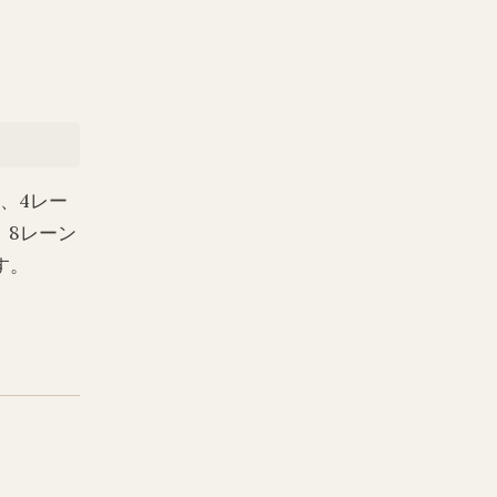
3m、4レー
0m、8レーン
です。