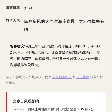
降雨概率
24%
典型天气
凉爽多风的大西洋海岸春晨，约25%概率有
雨
备赛建议:
4月上午9点的根西岛海岸偏凉，约10°C，伴有约
24公里/小时的西风海风。建议穿薄长袖或短袖加袖套，空
气湿度约80%、体感偏潮，最好备一件超薄防风防雨外套，
海岸暴露路段风大。
基于比赛周历史平均数据。使用
天气跑步评分
和
穿衣指南
获取个性
化建议。
比赛日风况影响
27 km/h 的风速可能影响你的马拉松配速 5-15 秒/公