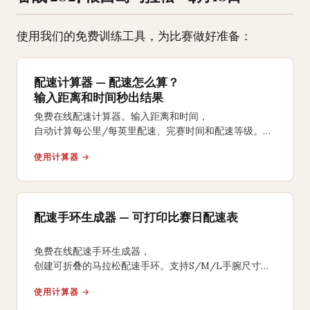
使用我们的免费训练工具，为比赛做好准备：
配速计算器 — 配速怎么算？
输入距离和时间秒出结果
免费在线配速计算器。输入距离和时间，
自动计算每公里/每英里配速、完赛时间和配速等级。
支持5K、10K、半马、全马及自定义距离。
使用计算器 →
配速手环生成器 — 可打印比赛日配速表
免费在线配速手环生成器，
创建可折叠的马拉松配速手环。支持S/M/L手腕尺寸、
均匀/负分段/正分段策略，背面含补水补给提醒，
使用计算器 →
A4打印裁剪折叠即可佩戴比赛。