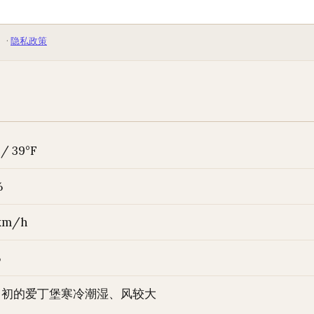
 ·
隐私政策
 / 39°F
%
km/h
%
月初的爱丁堡寒冷潮湿、风较大