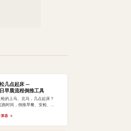
松几点起床 —
日早晨流程倒推工具
点发枪的上马、北马，几点起床？
起跑时间，倒推早餐、安检、
、热身全流程时间表，附身份证、
算器 →
、咖啡因 3
内跑友常踩坑的提醒。