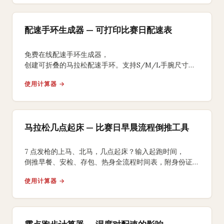
配速手环生成器 — 可打印比赛日配速表
免费在线配速手环生成器，
创建可折叠的马拉松配速手环。支持S/M/L手腕尺寸、
均匀/负分段/正分段策略，背面含补水补给提醒，
使用计算器 →
A4打印裁剪折叠即可佩戴比赛。
马拉松几点起床 — 比赛日早晨流程倒推工具
7 点发枪的上马、北马，几点起床？输入起跑时间，
倒推早餐、安检、存包、热身全流程时间表，附身份证、
能量胶、咖啡因 3 个国内跑友常踩坑的提醒。
使用计算器 →