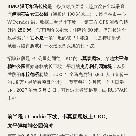
BMO 温哥华马拉松
是一条点对点赛道，起点设在全城最高
点
伊丽莎白女王公园
（海拔约 100 米以上），终点在市中心
W Pender 街。数据上看是净下坡——第三方 GPS 测得总爬
升约
250 米
、总下降约 314 米，净降约 60 米。但别被这个
数字骗了：它
不是
一条平坦的破 PB 赛道，而是持续起伏，
藏着两段真爬坡和一段毁股四头肌的长下坡。
招牌路段是 ~9 公里处通往 UBC 的
卡莫森爬坡
、穿越
太平洋
精神公园
原始森林的长下坡、平坦的
史丹利公园海堤
，以及
后段的
布拉德桥
爬坡。2025 年全马完赛约 6,886 人（宣传中
的 1.8 万+ 是所有项目合计）。赛事每年 5 月第一个周日举
办，2027 年为 5 月 2 日，可作波士顿资格赛，由 RUNVAN
主办。
前半程：Cambie 下坡、卡莫森爬坡上 UBC、
太平洋精神公园俯冲