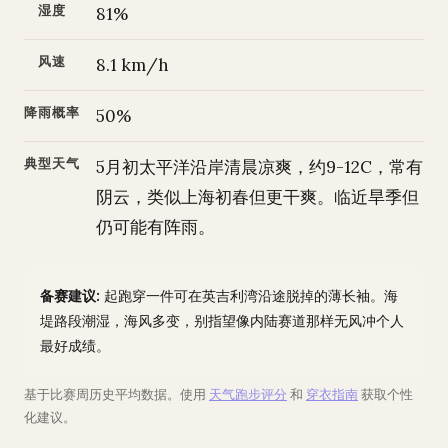
湿度
81%
风速
8.1 km/h
降雨概率
50%
典型天气
5月初太平洋沿岸清晨凉爽，约9-12C，常有
阴云，类似上海初春但更干爽。临近旱季但
仍可能有阵雨。
备赛建议:
起跑穿一件可在英吉利湾沿途脱掉的薄长袖。海
堤路段潮湿，海风多变，别指望像内陆赛道那样无风冲个人
最好成绩。
基于比赛周历史平均数据。使用
天气跑步评分
和
穿衣指南
获取个性
化建议。