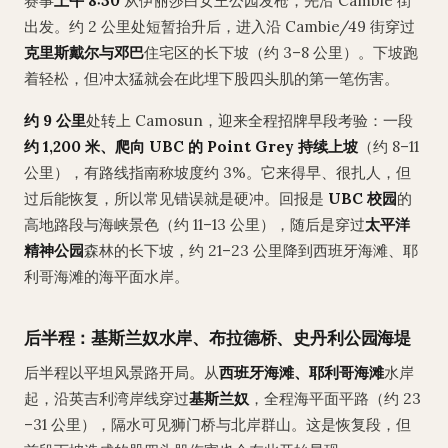
赛事
上午 8:30
从伊丽莎白女王公园发枪，先沿 Cambie 街
出发。约 2 公里处短暂抬升后，进入沿 Cambie/49 街穿过
克里斯戴尔与邓巴
住宅区的长下坡（约 3–8 公里）。下坡跑
着轻松，但冲太猛就会在此埋下股四头肌的第一笔伤害。
约 9 公里
处转上 Camosun，迎来全程招牌早段考验：一段
约 1,200 米、爬向 UBC 的 Point Grey 持续上坡
（约 8–11
公里），有路线指南称坡度约 3%。它来得早、很扎人，但
过后能恢复，所以常见错误就是硬冲。回报是
UBC 校园
的
高地路段与海峡景色（约 11–13 公里），随后是穿过
太平洋
精神公园
森林的长下坡，约 21–23 公里降到西班牙海滩、耶
利哥海滩的海平面水岸。
后半程：基斯兰奴水岸、布拉德桥、史丹利公园海堤
后半程以平坦风景路开局。从
西班牙海滩、耶利哥海滩
水岸
起，沿英吉利湾岸线穿过
基斯兰奴
，全程海平面平路（约 23
–31 公里），隔水可见狮门桥与北岸群山。这是恢复段，但