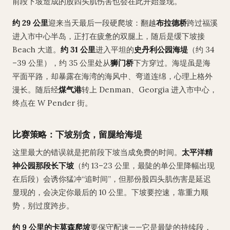
前段下坡造成的股四头肌伤害也会在此开始显现。
约 29 公里
迎来当天最后一段硬爬坡：翻越
布拉德桥
跨过福溪
进入市中心半岛，正打在疲惫的双腿上，随后是缓下坡接
Beach 大道。
约 31 公里
进入平坦的
史丹利公园海堤
（约 34
–39 公里），约 35 公里处从
狮门桥
下方穿过。海堤虽是海
平面平路，却暴露在海湾的海风中、弯道连绵，心理上格外
漫长。随后经
煤气港
转上 Denman、Georgia 进入市中心，
终点在 W Pender 街。
比赛策略：下坡别贪，留腿给海堤
这里最大的错误就是把前段下坡当成免费的时间。
太平洋精
神公园那段长下坡
（约 13–23 公里，最陡的单公里降幅出现
在后段）会诱你猛冲“追时间”，但那份股四头肌伤害是延迟
显现的，会决定你最后的 10 公里。下坡要控速，靠重力顺
势，别过度跨步。
约 9 公里的卡莫森爬坡
要保守配速——它是最陡的持续段，