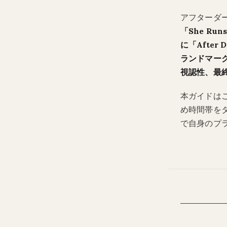
アフターダー
「She Runs
に「After
ランドマー
視認性、最
本ガイドは
め時間帯をタイ
で自身のプ