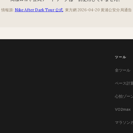
情報源:
Nike After Dark Tour 公式
, 東方網 2026-04-20 黄浦公安分局通告
ツール
全ツール
ペース計
心拍ゾー
VO2max
マラソン