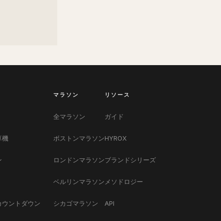
マラソン
リソース
全マラソン
ガイド
算機
ボストンマラソン
HYROX
ン
ロンドンマラソン
ブランドシリーズ
ベルリンマラソン
メソドロジー
カウントダウン
シカゴマラソン
API