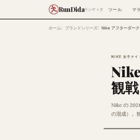
RunDida
ツール
マ
ランディダ
ホーム
ブランドシリーズ
Nike アフターダー
NIKE 女子ナ
Ni
観戦
Nike の 
の混成）。独