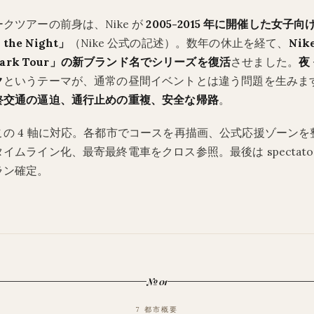
クツアーの前身は、Nike が
2005-2015 年に開催した女子
 the Night」
（Nike 公式の記述）。数年の休止を経て、
Nik
 Dark Tour」の新ブランド名でシリーズを復活
させました。
夜 
ク
というテーマが、通常の昼間イベントとは違う問題を生みま
終交通の逼迫、通行止めの重複、安全な帰路
。
この 4 軸に対応。各都市でコースを再描画、公式応援ゾーンを
ムライン化、最寄最終電車をクロス参照。最後は spectator-p
ラン確定。
№ 01
7 都市概要