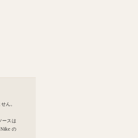
ません。
ソースは
ike の