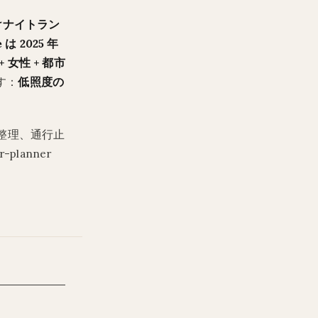
向けナイトラン
e は 2025 年
+ 女性 + 都市
す：
低照度の
整理、通行止
lanner