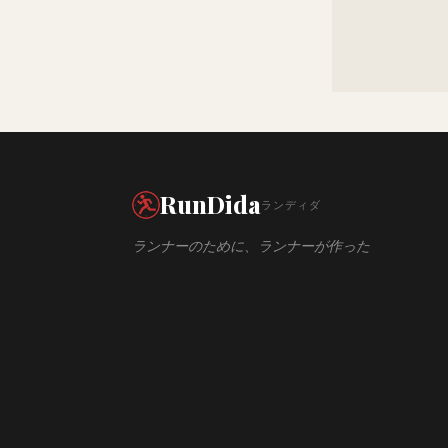
RunDida
ランディダ
ランナーのために、ランナーが作った