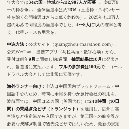
年大会では
34の国・地域から112,987人が応募
し、約2万6
千の枠を争い、全体当選率は約
23%
（直通枠・スポンサー
枠を除く公開抽選はさらに低く約19%）。2025年も10万人
超の応募で同程度の当選率でした。
4〜5人に1人
の確率と考
え、代替レースも用意を。
申込方法：
公式サイト（guangzhou-marathon.com）、
公式WeChat、提携アプリ（马拉马拉・数字心动）から。
受付は例年
9月
に開始し約1週間、
抽選結果は10月
に発表さ
れ、当選後に支払います。
フルの参加費は160元
で、ゴール
ドラベル大会としては非常に安価です。
海外ランナー向け：
申込は中国国内プラットフォーム・中
国語中心のため、時間に余裕を持つか旅行会社の利用を。
渡航面では、中国は55カ国（英国含む）に
240時間（10日
間）の乗継ぎ免ビザ（トランジット）
を適用し、広州白雲
空港など指定港から入国できますが、第三国への航空券が
必要な
乗継ぎ
制度で観光免ビザではないため、最新の規定