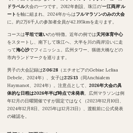
ドラベル
大会の一つです。2012年創設、珠江の
'一江両岸'ル
ート
を軸に組まれ、2024年からは
フルマラソンのみの大会
に。約2万6千人の参加者全員が42.195kmを走ります。
コースは
平坦で速い
のが特徴。近年の例では
天河体育中心
をスタートし、南下して珠江へ、大半を川の両岸沿いに走
って
海心沙
でフィニッシュ。広州タワー、猟徳大橋などの
市内ランドマークを巡ります。
男子の大会記録は
2:06:28
（エチオピアのGebise Lelisa
Debele、2024年）、女子は
2:25:13
（同Anchialem
Haymanot、2024年）。注意点として、
2026年大会の具
体的な日程は2026年半ば時点で未発表
。広州マラソンは例
年12月の日曜開催ですが固定ではなく（2023年12月10日、
2024年12月8日、2025年は12月21日）、渡航前に公式発表
の確認を。