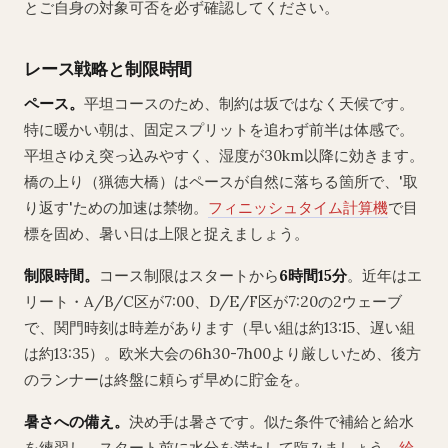
とご自身の対象可否を必ず確認してください。
レース戦略と制限時間
ペース。
平坦コースのため、制約は坂ではなく天候です。
特に暖かい朝は、固定スプリットを追わず前半は体感で。
平坦さゆえ突っ込みやすく、湿度が30km以降に効きます。
橋の上り（猟徳大橋）はペースが自然に落ちる箇所で、'取
り返す'ための加速は禁物。
フィニッシュタイム計算機
で目
標を固め、暑い日は上限と捉えましょう。
制限時間。
コース制限はスタートから
6時間15分
。近年はエ
リート・A/B/C区が7:00、D/E/F区が7:20の2ウェーブ
で、関門時刻は時差があります（早い組は約13:15、遅い組
は約13:35）。欧米大会の6h30-7h00より厳しいため、後方
のランナーは終盤に頼らず早めに貯金を。
暑さへの備え。
決め手は暑さです。似た条件で補給と給水
を練習し、スタート前に水分を満たして臨みましょう。
給