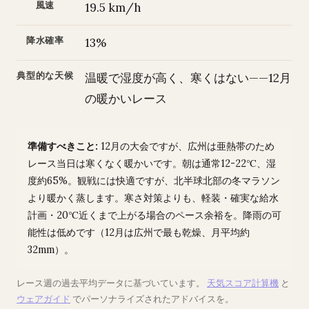
風速
19.5 km/h
降水確率
13%
典型的な天候
温暖で湿度が高く、寒くはない——12月
の暖かいレース
準備すべきこと:
12月の大会ですが、広州は亜熱帯のため
レース当日は寒くなく暖かいです。朝は通常12-22℃、湿
度約65%。観戦には快適ですが、北半球北部の冬マラソン
より暖かく蒸します。寒さ対策よりも、軽装・確実な給水
計画・20℃近くまで上がる場合のペース余裕を。降雨の可
能性は低めです（12月は広州で最も乾燥、月平均約
32mm）。
レース週の過去平均データに基づいています。
天気スコア計算機
と
ウェアガイド
でパーソナライズされたアドバイスを。