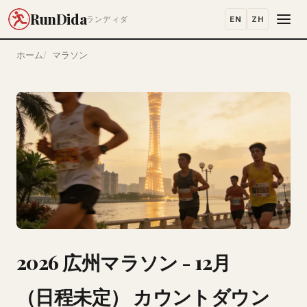
RunDida
EN
ZH
ランディダ
ホーム
マラソン
2026 広州マラソン - 12月
（日程未定） カウントダウン