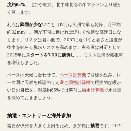
度約65%
。北京や東京、北半球北部の冬マラソンより暖か
く蒸します。
利点は
降雨が少ない
こと（12月は広州で最も乾燥、月平均
約32mm）。朝が下限に近ければ涼しく快適な高速日にな
ります。リスクは暑い側で、20℃に近づくと暑さと湿度が
後半を鈍らせ脱水リスクを高めます。主催者は対応として
2025年に
スタートを7:00に前倒し
し、ミスト設備や霧砲車
を増設しました。
ペースは天候に合わせて。
ペース計算機
で目標を組み、レ
ース週に天候を確認のうえ
暑さ調整計算機
で現実的な暖か
い日の目標を。湿度約65%では事前に
給水計算機
で水分量
を決めておきましょう。
抽選・エントリーと海外参加
需要が供給を大きく上回るため、参加権は
抽選
です。2024