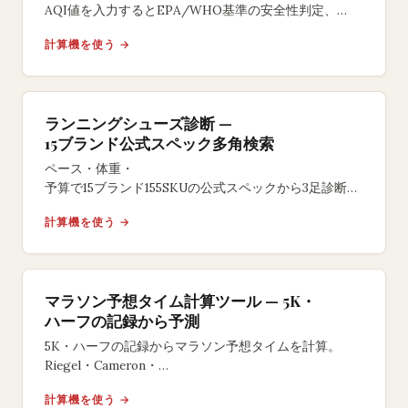
AQI値を入力するとEPA/WHO基準の安全性判定、
屋外運動の上限時間、
計算機を使う →
室内トレーニング代替案を提示します。
ランニングシューズ診断 —
15ブランド公式スペック多角検索
ペース・体重・
予算で15ブランド155SKUの公式スペックから3足診断。
サブ4から初心者・幅広対応。レビュー・評点・
計算機を使う →
アフィリエイト並び替えなし。再抽選可。
マラソン予想タイム計算ツール — 5K・
ハーフの記録から予測
5K・ハーフの記録からマラソン予想タイムを計算。
Riegel・Cameron・
Danielsの3モデルで完走タイムを予測し、
計算機を使う →
距離別ペースも確認できる無料ツール。