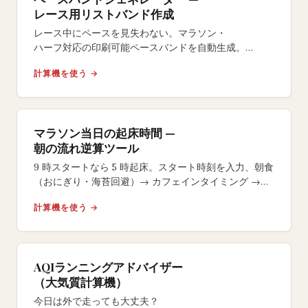
レース用リストバンド作成
レース中にペースを見失わない。マラソン・
ハーフ対応の印刷可能ペースバンドを自動生成。
イーブン・
計算機を使う →
ネガティブスプリット戦略やサイズ選択も自在。
マラソン当日の起床時間 —
朝の流れ逆算ツール
9 時スタートなら 5 時起床。スタート時刻を入力、朝食
（おにぎり・海苔回避）→ カフェインタイミング →
号砲 15 分前のラストジェルまで逆算します。
計算機を使う →
AQIランニングアドバイザー
（大気質計算機）
今日は外で走っても大丈夫？