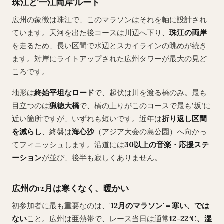
珠江と'一江両岸'ルート
広州の象徴は珠江で、このマラソンはそれを軸に設計され
ています。天河を出た後コースは川辺へ下り、
珠江の両岸
を走るため、長い区間で水辺とスカイラインの眺めが続き
ます。対岸にライトアップされた広州タワーが最大の見ど
ころです。
地形は
終始平坦なロード
で、起伏は川を渡る橋のみ。最も
目立つのは
猟徳大橋
で、橋の上りがこのコースで最も'坂'に
近い箇所ですが、いずれも短いです。近年は
折り返し区間
を減らし
、終盤は
海心沙
（アジア大会の島公園）へ向かっ
てフィニッシュします。沿道には
30以上の音楽・応援ステ
ーション
が並び、後半も寂しくありません。
広州の12月は寒くなく、暖かい
初参加者に最も重要なのは、
'12月のマラソン'＝寒い、では
ない
こと。広州は亜熱帯で、レース当日は通常
12-22℃、湿