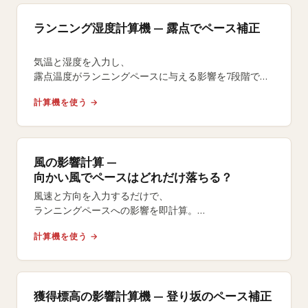
ランニング湿度計算機 — 露点でペース補正
気温と湿度を入力し、
露点温度がランニングペースに与える影響を7段階で評
価。調整後ペース・完走タイム差・
計算機を使う →
水分補給プランを即座に算出できます。
風の影響計算 —
向かい風でペースはどれだけ落ちる？
風速と方向を入力するだけで、
ランニングペースへの影響を即計算。
向かい風のタイムロスや追い風の恩恵を数値で把握。
計算機を使う →
レース当日の風対策に。
獲得標高の影響計算機 — 登り坂のペース補正