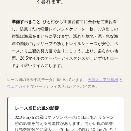
く暮れます。
準備すべきこと:
ひと桁から10度台前半に合わせて重ね着
し、防風または軽量レインジャケットを一枚。むき出しの
崖際は海風をまともに受けます。濡れた草地・泥・急な海
岸の階段にはグリップの効くトレイルシューズが安心。ペ
ースより主観的努力度で走りましょう。上り、柔らかい地
面、26.5マイルのオーバーディスタンスが、いずれもロー
ドより遅いタイムにします。
レース週の過去平均データに基づいています。
天気スコア計算機
と
ウェアガイド
でパーソナライズされたアドバイスを。
レース当日の風の影響
32.3 km/h の風はマラソンペースに 1km あたり 5〜15
秒の影響を与える可能性があります。向かい風の影響
は指数関数的に増大し、20 km/h の風は 10 km/h の 2