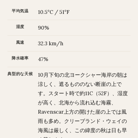
平均気温
10.5°C / 51°F
湿度
90%
風速
32.3 km/h
降水確率
47%
典型的な天候
10月下旬の北ヨークシャー海岸の朝は
涼しく、遮るもののない断崖の上で
す。スタート時で約11C（52F）、湿度
が高く、北海から流れ込む海霧、
Ravenscar上方の開けた崖の上では風
雨も多め。クリーブランド・ウェイの
海風は厳しく、この緯度の秋は日も早