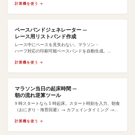
計算機を使う →
ペースバンドジェネレーター —
レース用リストバンド作成
レース中にペースを見失わない。マラソン・
ハーフ対応の印刷可能ペースバンドを自動生成。
イーブン・
計算機を使う →
ネガティブスプリット戦略やサイズ選択も自在。
マラソン当日の起床時間 —
朝の流れ逆算ツール
9 時スタートなら 5 時起床。スタート時刻を入力、朝食
（おにぎり・海苔回避）→ カフェインタイミング →
号砲 15 分前のラストジェルまで逆算します。
計算機を使う →