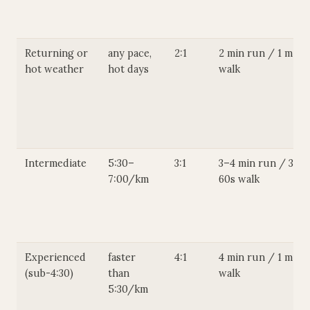
Returning or
any pace,
2:1
2 min run / 1 min
hot weather
hot days
walk
Intermediate
5:30–
3:1
3–4 min run / 30–
7:00/km
60s walk
Experienced
faster
4:1
4 min run / 1 min
(sub-4:30)
than
walk
5:30/km