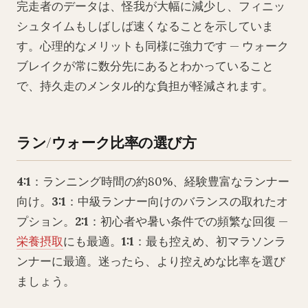
完走者のデータは、怪我が大幅に減少し、フィニッ
シュタイムもしばしば速くなることを示していま
す。心理的なメリットも同様に強力です — ウォーク
ブレイクが常に数分先にあるとわかっていること
で、持久走のメンタル的な負担が軽減されます。
ラン/ウォーク比率の選び方
4:1
：ランニング時間の約80%、経験豊富なランナー
向け。
3:1
：中級ランナー向けのバランスの取れたオ
プション。
2:1
：初心者や暑い条件での頻繁な回復 —
栄養摂取
にも最適。
1:1
：最も控えめ、初マラソンラ
ンナーに最適。迷ったら、より控えめな比率を選び
ましょう。