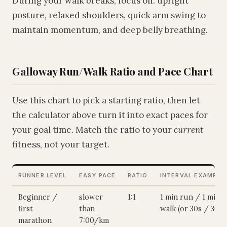
During your walk breaks, focus on: upright
posture, relaxed shoulders, quick arm swing to
maintain momentum, and deep belly breathing.
Galloway Run/Walk Ratio and Pace Chart
Use this chart to pick a starting ratio, then let
the calculator above turn it into exact paces for
your goal time. Match the ratio to your
current
fitness, not your target.
RUNNER LEVEL
EASY PACE
RATIO
INTERVAL EXAMPLE
Beginner /
slower
1:1
1 min run / 1 min
first
than
walk (or 30s / 30s)
marathon
7:00/km