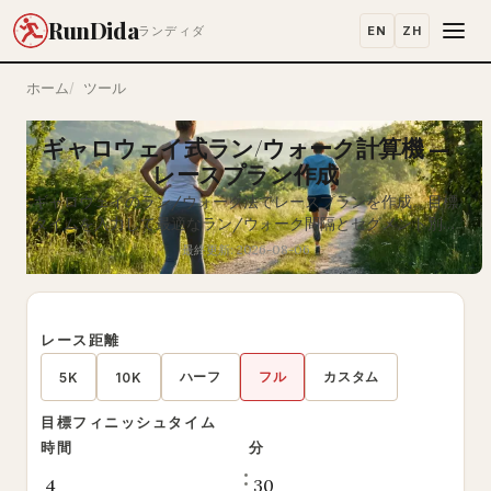
RunDida
EN
ZH
ランディダ
ホーム
ツール
ギャロウェイ式ラン/ウォーク計算機 —
レースプラン作成
ギャロウェイのラン/ウォーク法でレースプランを作成。目標
タイムを入力して最適なラン/ウォーク間隔とセグメント別ペ
ースを計算。印刷可能。
最終更新: 2026-08-06
レース距離
ハーフ
フル
カスタム
5K
10K
目標フィニッシュタイム
時間
分
: