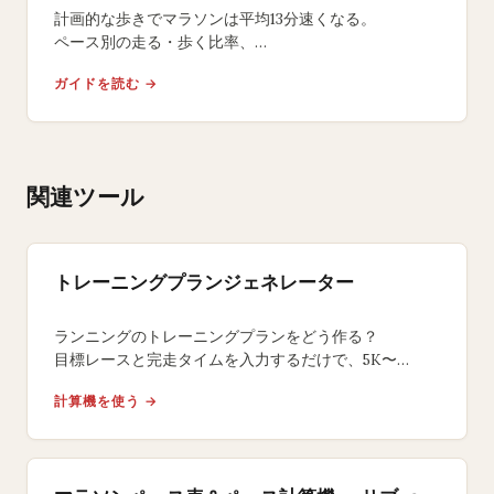
計画的な歩きでマラソンは平均13分速くなる。
ペース別の走る・歩く比率、
1km目からウォークブレイクを入れる理由、
ガイドを読む →
30km以降の崩壊を防ぐレース当日の実践法を解説。
関連ツール
トレーニングプランジェネレーター
ランニングのトレーニングプランをどう作る？
目標レースと完走タイムを入力するだけで、5K〜
フルマラソン向け週間スケジュールをペース配分・
計算機を使う →
走行距離管理付きで自動生成。