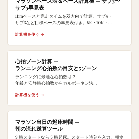
マラソンペース表＆ペース計算機 — サブ3〜
サブ5早見表
1kmペースと完走タイムを双方向で計算。サブ4・
サブ3など目標ペースの早見表付き。5K・10K・
ハーフ・フルマラソン対応の無料ツール。
計算機を使う →
心拍ゾーン計算 —
ランニング心拍数の目安と5ゾーン
ランニングに最適な心拍数は？
年齢と安静時心拍数からカルボーネン法
（予備心拍数HRR）で5つの心拍ゾーンを自動計算。
計算機を使う →
脂肪燃焼ゾーンからVO2maxまで計算式と例つき。
マラソン当日の起床時間 —
朝の流れ逆算ツール
9 時スタートなら 5 時起床。スタート時刻を入力、朝食