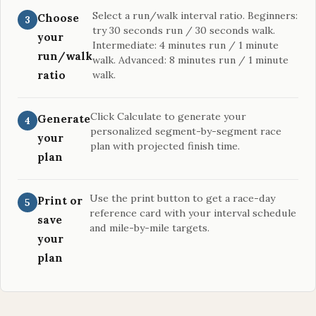
Select a run/walk interval ratio. Beginners:
Choose
try 30 seconds run / 30 seconds walk.
your
Intermediate: 4 minutes run / 1 minute
run/walk
walk. Advanced: 8 minutes run / 1 minute
ratio
walk.
Click Calculate to generate your
Generate
personalized segment-by-segment race
your
plan with projected finish time.
plan
Use the print button to get a race-day
Print or
reference card with your interval schedule
save
and mile-by-mile targets.
your
plan