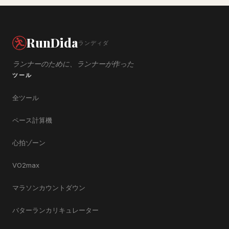
RunDida
ランディダ
ランナーのために、ランナーが作った
ツール
全ツール
ペース計算機
心拍ゾーン
VO2max
マラソンカウントダウン
バターランカリキュレーター