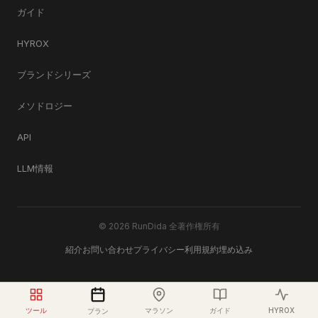
ガイド
HYROX
ブランドシリーズ
メソドロジー
API
LLM情報
© 2026 RunDida 全著作権所有
紹介
お問い合わせ
プライバシー
利用規約
埋め込み
ツール
マラソン
ガイド
HYROX
プラン