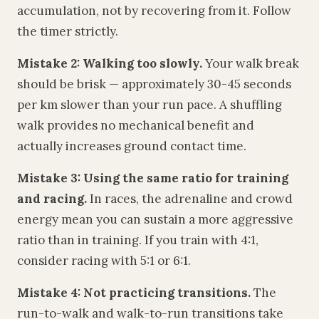
accumulation, not by recovering from it. Follow
the timer strictly.
Mistake 2: Walking too slowly.
Your walk break
should be brisk — approximately 30-45 seconds
per km slower than your run pace. A shuffling
walk provides no mechanical benefit and
actually increases ground contact time.
Mistake 3: Using the same ratio for training
and racing.
In races, the adrenaline and crowd
energy mean you can sustain a more aggressive
ratio than in training. If you train with 4:1,
consider racing with 5:1 or 6:1.
Mistake 4: Not practicing transitions.
The
run-to-walk and walk-to-run transitions take