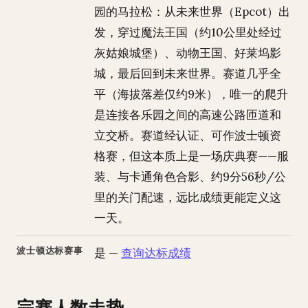
园的马拉松：从未来世界（Epcot）出
发，穿过魔法王国（约10公里处经过
灰姑娘城堡）、动物王国、好莱坞影
城，最后回到未来世界。赛道几乎全
平（海拔落差仅约9米），唯一的爬升
是连接各乐园之间的高速公路匝道和
立交桥。赛道经认证、可作波士顿资
格赛，但这本质上是一场庆典赛——服
装、与卡通角色合影、约9分56秒/公
里的关门配速，远比成绩更能定义这
一天。
波士顿达标赛事
是 —
查询达标成绩
完赛人数走势