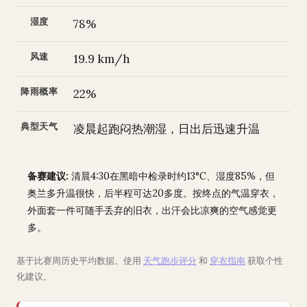
湿度
78%
风速
19.9 km/h
降雨概率
22%
典型天气
凌晨起跑闷热潮湿，日出后迅速升温
备赛建议:
清晨4:30在黑暗中检录时约13°C、湿度85%，但
奥兰多升温很快，后半程可达20多度。按终点的气温穿衣，
外面套一件可随手丢弃的旧衣，出汗会比凉爽的空气感觉更
多。
基于比赛周历史平均数据。使用
天气跑步评分
和
穿衣指南
获取个性
化建议。