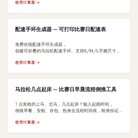
使用计算器 →
配速手环生成器 — 可打印比赛日配速表
免费在线配速手环生成器，
创建可折叠的马拉松配速手环。支持S/M/L手腕尺寸、
均匀/负分段/正分段策略，背面含补水补给提醒，
使用计算器 →
A4打印裁剪折叠即可佩戴比赛。
马拉松几点起床 — 比赛日早晨流程倒推工具
7 点发枪的上马、北马，几点起床？输入起跑时间，
倒推早餐、安检、存包、热身全流程时间表，附身份证、
能量胶、咖啡因 3 个国内跑友常踩坑的提醒。
使用计算器 →