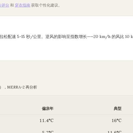
步评分
和
穿衣指南
获取个性化建议。
马拉松配速 5-15 秒/公里。逆风的影响呈指数增长——20 km/h 的风比 10
），MERRA-2 再分析
偏凉年
典型
11.4°C
16°C
5.7°C
11.6°C