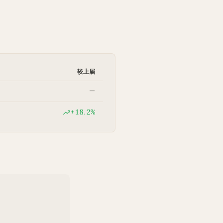
较上届
—
+18.2%