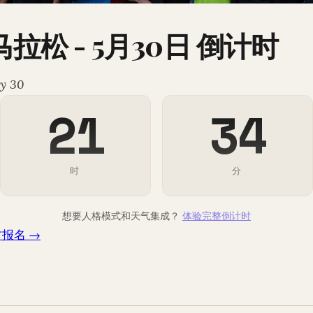
马拉松 - 5月30日 倒计时
y 30
21
34
时
分
想要人格模式和天气集成？
体验完整倒计时
报名 →