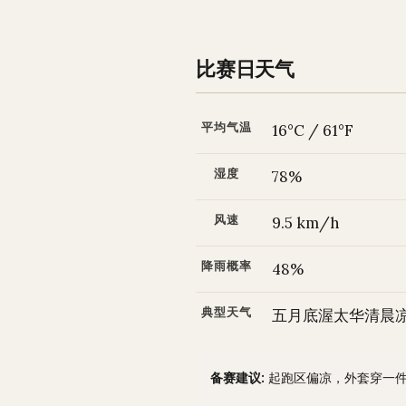
比赛日天气
平均气温
16°C / 61°F
湿度
78%
风速
9.5 km/h
降雨概率
48%
典型天气
五月底渥太华清晨凉
备赛建议:
起跑区偏凉，外套穿一件