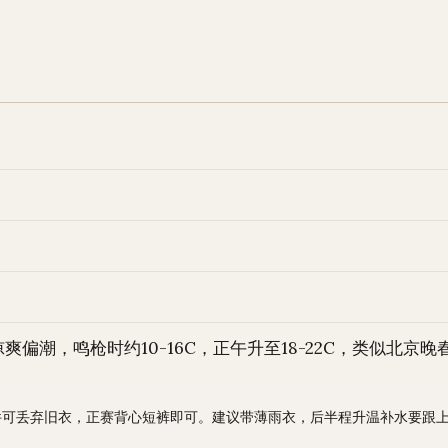
爽偏潮，鸣枪时约10-16C，正午升至18-22C，类似北京
可丢弃旧衣，正赛背心短裤即可。建议带薄雨衣，后半程升温补水要跟