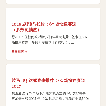
2026 刷PB马拉松：67 场快速赛道
（多数免抽签）
想冲 PB 但被伦敦/纽约/柏林等大满贯中签卡住？67
场快速赛道，多数无需抽签可直接报名，
从瓦伦西亚到休斯顿到曼谷。
查看指南 →
波马 BQ 达标赛事推荐：62 场快速赛道
2027
想直通波马？62 场以平坦凉爽为主的 BQ 友好赛事——
芝加哥贡献 2025 年 10% 达标名额，瓦伦西亚 5,500+
人破三，附 2027 下坡惩罚规则。