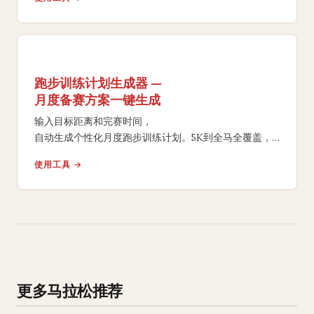
跑步训练计划生成器 —
月度备赛方案一键生成
输入目标距离和完赛时间，
自动生成个性化月度跑步训练计划。5K到全马全覆盖，
含每周里程递进、配速分区和日历导出，
使用工具 →
可直接作为训练模板使用。
更多马拉松推荐