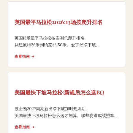
英国最平马拉松2026:13场按爬升排名
英国13场最平马拉松按实测总爬升排名,
从纽波特26米到约克郡150米。爱丁堡净下坡,
曼彻斯特4万人大场地,
查看指南 →
海外跑者2026刷PB选赛道一看就懂。
美国最快下坡马拉松:新规后怎么选BQ
波士顿2027周期新出净下坡加时规则后,
美国最快下坡马拉松怎么选才划算。哪些赛道成绩照算、
哪些被加5到10分钟,海外跑者达标选赛道一文看懂。
查看指南 →