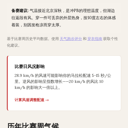
备赛建议:
气温接近北京深秋，是冲PB的理想温度，但湖边
往返段有风。穿一件可丢弃的外层热身，按10度左右的体感
着装，别因发枪凉而穿太厚。
基于比赛周历史平均数据。使用
天气跑步评分
和
穿衣指南
获取个性
化建议。
比赛日风况影响
28.9 km/h 的风速可能影响你的马拉松配速 5-15 秒/公
里。逆风的影响呈指数增长——20 km/h 的风比 10
km/h 的影响大一倍以上。
计算风速调整配速 →
历年比赛周气候