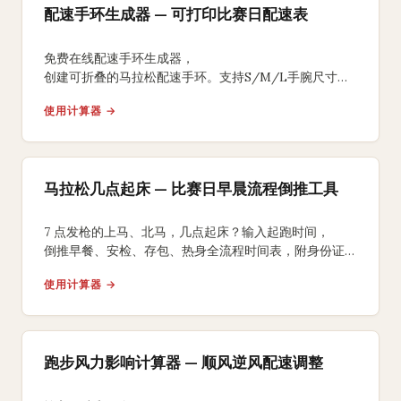
配速手环生成器 — 可打印比赛日配速表
免费在线配速手环生成器，
创建可折叠的马拉松配速手环。支持S/M/L手腕尺寸、
均匀/负分段/正分段策略，背面含补水补给提醒，
使用计算器 →
A4打印裁剪折叠即可佩戴比赛。
马拉松几点起床 — 比赛日早晨流程倒推工具
7 点发枪的上马、北马，几点起床？输入起跑时间，
倒推早餐、安检、存包、热身全流程时间表，附身份证、
能量胶、咖啡因 3 个国内跑友常踩坑的提醒。
使用计算器 →
跑步风力影响计算器 — 顺风逆风配速调整