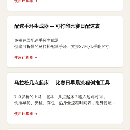
使用计算器 →
配速手环生成器 — 可打印比赛日配速表
免费在线配速手环生成器，
创建可折叠的马拉松配速手环。支持S/M/L手腕尺寸、
均匀/负分段/正分段策略，背面含补水补给提醒，
使用计算器 →
A4打印裁剪折叠即可佩戴比赛。
马拉松几点起床 — 比赛日早晨流程倒推工具
7 点发枪的上马、北马，几点起床？输入起跑时间，
倒推早餐、安检、存包、热身全流程时间表，附身份证、
能量胶、咖啡因 3 个国内跑友常踩坑的提醒。
使用计算器 →