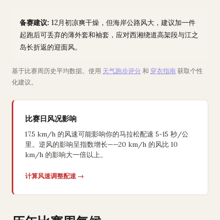
备赛建议:
12月初凉爽干燥，但海岸公路风大，建议加一件
起跑后可丢弃的薄外套和袖套，应对西湘绕道高架段与江之
岛长折返的迎面风。
基于比赛周历史平均数据。使用
天气跑步评分
和
穿衣指南
获取个性
化建议。
比赛日风况影响
17.5 km/h 的风速可能影响你的马拉松配速 5-15 秒/公
里。逆风的影响呈指数增长——20 km/h 的风比 10
km/h 的影响大一倍以上。
计算风速调整配速 →