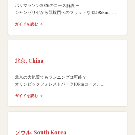
パリマラソン2026のコース解説 —
シャンゼリゼから凱旋門へのフラットな42.195km。
セーヌ川沿い・
ガイドを読む →
公園のランニングルートやエントリー情報も。
北京, China
北京の大気質でもランニングは可能？
オリンピックフォレストパーク10kmコース、
天壇公園の古木、AQI対策と北京マラソン情報。
ガイドを読む →
ソウル, South Korea