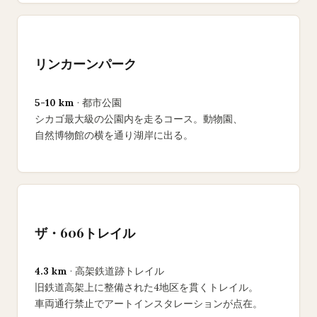
リンカーンパーク
5-10 km
· 都市公園
シカゴ最大級の公園内を走るコース。動物園、
自然博物館の横を通り湖岸に出る。
ザ・606トレイル
4.3 km
· 高架鉄道跡トレイル
旧鉄道高架上に整備された4地区を貫くトレイル。
車両通行禁止でアートインスタレーションが点在。