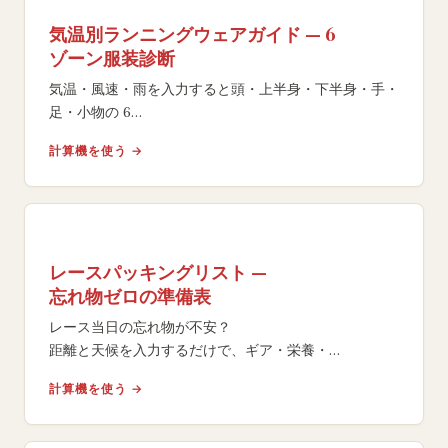
気温別ランニングウェアガイド — 6
ゾーン服装診断
気温・風速・雨を入力すると頭・上半身・下半身・手・
足・小物の 6
ゾーンごとに具体的なランニングウェアを提案。
計算機を使う →
レイヤリング解説と体温調節の科学に基づく推奨です。
レースパッキングリスト —
忘れ物ゼロの準備表
レース当日の忘れ物が不安？
距離と天候を入力するだけで、ギア・栄養・
リカバリー用品を含むパーソナライズされた印刷可能な
計算機を使う →
チェックリストを生成。