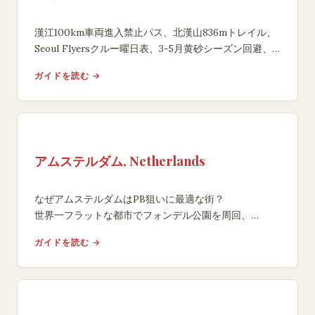
漢江100km車両進入禁止パス、北漢山836mトレイル、
Seoul Flyersクルー曜日表、3-5月黄砂シーズン回避、
ソウル国際マラソン2027サブ5資格証エントリー。
ガイドを読む →
アムステルダム, Netherlands
なぜアムステルダムはPB狙いに最適な街？
世界一フラットな都市でフォンデル公園を周回、
ヨーロッパ最速級マラソンコース情報。
ガイドを読む →