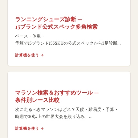
ランニングシューズ診断 —
15ブランド公式スペック多角検索
ペース・体重・
予算で15ブランド155SKUの公式スペックから3足診断。
サブ4から初心者・幅広対応。レビュー・評点・
計算機を使う →
アフィリエイト並び替えなし。再抽選可。
マラソン検索＆おすすめツール —
条件別レース比較
次に走るべきマラソンはどれ？天候・難易度・予算・
時期で30以上の世界大会を絞り込み、
マッチスコア付きで最適レースを提案。
計算機を使う →