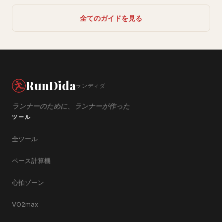
全てのガイドを見る
RunDida
ランディダ
ランナーのために、ランナーが作った
ツール
全ツール
ペース計算機
心拍ゾーン
VO2max