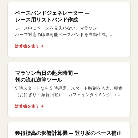
ペースバンドジェネレーター —
レース用リストバンド作成
レース中にペースを見失わない。マラソン・
ハーフ対応の印刷可能ペースバンドを自動生成。
イーブン・
計算機を使う →
ネガティブスプリット戦略やサイズ選択も自在。
マラソン当日の起床時間 —
朝の流れ逆算ツール
9 時スタートなら 5 時起床。スタート時刻を入力、朝食
（おにぎり・海苔回避）→ カフェインタイミング →
号砲 15 分前のラストジェルまで逆算します。
計算機を使う →
獲得標高の影響計算機 — 登り坂のペース補正