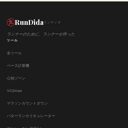
RunDida
ランディダ
ランナーのために、ランナーが作った
ツール
全ツール
ペース計算機
心拍ゾーン
VO2max
マラソンカウントダウン
バターランカリキュレーター