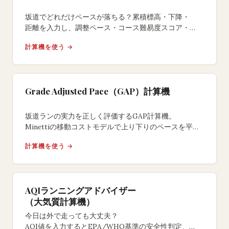
坂道でどれだけペースが落ちる？累積標高・下降・
距離を入力し、調整ペース・コース難易度スコア・
平地換算距離・追加エネルギーコストを算出します。
計算機を使う →
Grade Adjusted Pace（GAP）計算機
坂道ランの実力を正しく評価するGAP計算機。
Minettiの移動コストモデルで上り下りのペースを平地
相当に変換し、起伏コースでの本当の努力度を数値化。
計算機を使う →
無料ツール。
AQIランニングアドバイザー
（大気質計算機）
今日は外で走っても大丈夫？
AQI値を入力するとEPA/WHO基準の安全性判定、