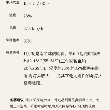
平均气温
15.3°C / 60°F
湿度
78%
风速
27.3 km/h
降雨概率
37%
典型天气
11月初是南半球的晚春。早6点起跑时凉爽,
约13-16°C(55-61°F),正午回暖至约
20°C(68°F)。湿度约75%,约35%概率有阵
雨,海港风较大——尤其在毫无遮挡的海港大
桥爬坡段。
备赛建议:
按14°C穿着,外搭一件过桥后可丢弃的薄上衣。大
桥上有逆风、阵雨时断时续,薄风衣内穿背心+轻便帽较稳