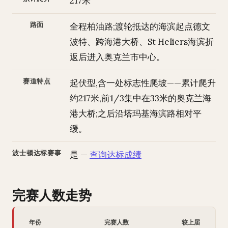
217米
路面
全程柏油路;渡轮抵达的海滨起点德文
波特、跨海港大桥、St Heliers海滨折
返后进入奥克兰市中心。
赛道特点
起伏型,含一处标志性爬坡——累计爬升
约217米,前1/3集中在33米的奥克兰海
港大桥;之后沿塔玛基海滨路相对平
缓。
波士顿达标赛事
是 —
查询达标成绩
完赛人数走势
年份
完赛人数
较上届