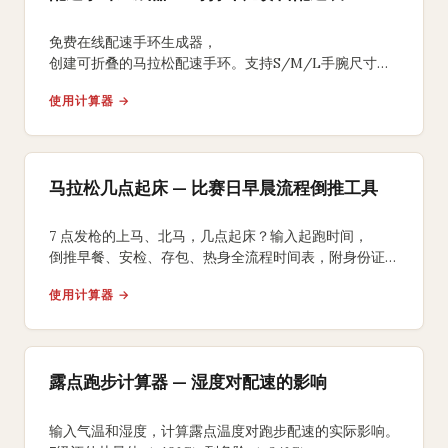
免费在线配速手环生成器，
创建可折叠的马拉松配速手环。支持S/M/L手腕尺寸、
均匀/负分段/正分段策略，背面含补水补给提醒，
使用计算器 →
A4打印裁剪折叠即可佩戴比赛。
马拉松几点起床 — 比赛日早晨流程倒推工具
7 点发枪的上马、北马，几点起床？输入起跑时间，
倒推早餐、安检、存包、热身全流程时间表，附身份证、
能量胶、咖啡因 3 个国内跑友常踩坑的提醒。
使用计算器 →
露点跑步计算器 — 湿度对配速的影响
输入气温和湿度，计算露点温度对跑步配速的实际影响。