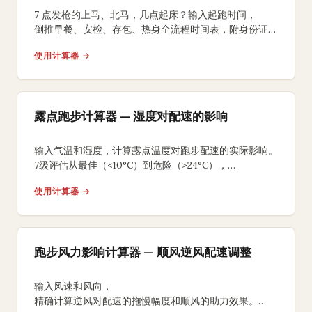
7 点发枪的上马、北马，几点起床？输入起跑时间，
倒推早餐、安检、存包、热身全流程时间表，附身份证、
能量胶、咖啡因 3 个国内跑友常踩坑的提醒。
使用计算器 →
露点跑步计算器 — 湿度对配速的影响
输入气温和湿度，计算露点温度对跑步配速的实际影响。
7级评估从最佳（<10°C）到危险（>24°C），
附完赛时间差值和高湿补水方案。
使用计算器 →
跑步风力影响计算器 — 顺风逆风配速调整
输入风速和风向，
精确计算逆风对配速的拖慢幅度和顺风的助力效果。