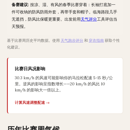
备赛建议:
按凉、湿、有风的春季比赛穿着：长袖打底加一
件可收纳的防风防雨外套，再带手套和帽子。临海路段几乎
无遮挡，防风比保暖更重要。出发前用
天气评分
工具评估当
天预报。
基于比赛周历史平均数据。使用
天气跑步评分
和
穿衣指南
获取个性
化建议。
比赛日风况影响
30.3 km/h 的风速可能影响你的马拉松配速 5-15 秒/公
里。逆风的影响呈指数增长——20 km/h 的风比 10
km/h 的影响大一倍以上。
计算风速调整配速 →
历年比赛周气候