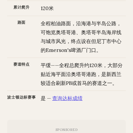
累计爬升
120米
路面
全程柏油路面，沿海港与半岛公路，
可饱览奥塔哥港、奥塔哥半岛海岸线
与城市风光，终点设在但尼丁市中心
的Emerson's啤酒厂门口。
赛道特点
平缓——全程总爬升约120米，大部分
贴近海平面沿奥塔哥港跑，是新西兰
较适合刷新PB或首马的赛道之一。
波士顿达标赛事
是 —
查询达标成绩