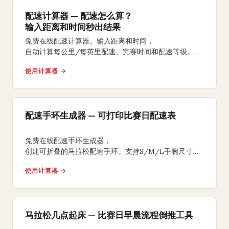
配速计算器 — 配速怎么算？
输入距离和时间秒出结果
免费在线配速计算器。输入距离和时间，
自动计算每公里/每英里配速、完赛时间和配速等级。
支持5K、10K、半马、全马及自定义距离。
使用计算器 →
配速手环生成器 — 可打印比赛日配速表
免费在线配速手环生成器，
创建可折叠的马拉松配速手环。支持S/M/L手腕尺寸、
均匀/负分段/正分段策略，背面含补水补给提醒，
使用计算器 →
A4打印裁剪折叠即可佩戴比赛。
马拉松几点起床 — 比赛日早晨流程倒推工具