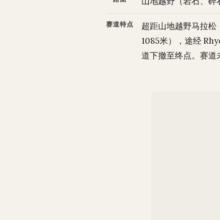
山地越野（岩石、碎
赛道特点
超距山地越野马拉松：
1085米），途经 Rhyd 
道下撤至终点。赛道