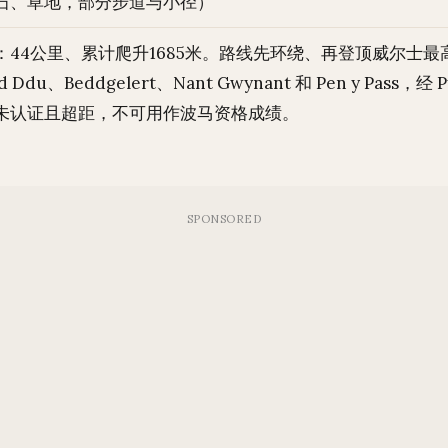
石、草地，部分步道与小径）
44公里、累计爬升1685米。路线先环绕、再登顶威尔士最高峰
Ddu、Beddgelert、Nant Gwynant 和 Pen y Pass，经 
未认证且超距，不可用作波马资格成绩。