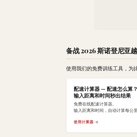
备战 2026 斯诺登尼亚越
使用我们的免费训练工具，为
配速计算器 — 配速怎么算
输入距离和时间秒出结果
免费在线配速计算器。
输入距离和时间，自动计算每公里
每英里配速、完赛时间和配速等
使用计算器 →
支持5K、10K、半马、
全马及自定义距离。