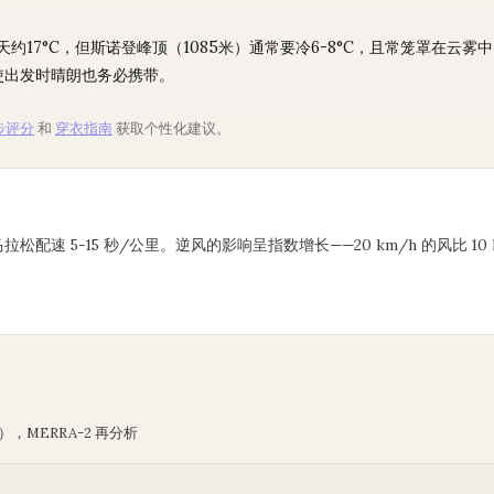
约17°C，但斯诺登峰顶（1085米）通常要冷6-8°C，且常笼罩在云
使出发时晴朗也务必携带。
步评分
和
穿衣指南
获取个性化建议。
马拉松配速 5-15 秒/公里。逆风的影响呈指数增长——20 km/h 的风比 1
），MERRA-2 再分析