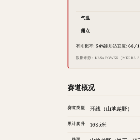
气温
露点
有雨概率:
54%
跑步适宜度:
68/1
数据来源：NASA POWER（MERRA-
赛道概况
赛道类型
环线（山地越野）
累计爬升
1685米
路面