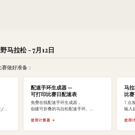
野马拉松 - 7月12日
比赛做好准备：
？
配速手环生成器 —
马拉
可打印比赛日配速表
比赛
免费在线配速手环生成器，
7 
/
创建可折叠的马拉松配速手环。
输入
级。
支持S/M/L手腕尺寸、均匀/负分段/
存包
使用计算器 →
使用计
正分段策略，背面含补水补给提醒，
能量胶
A4打印裁剪折叠即可佩戴比赛。
个国