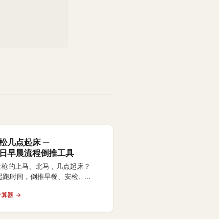
松几点起床 —
日早晨流程倒推工具
点发枪的上马、北马，几点起床？
起跑时间，倒推早餐、安检、
、热身全流程时间表，附身份证、
算器 →
、咖啡因 3
内跑友常踩坑的提醒。