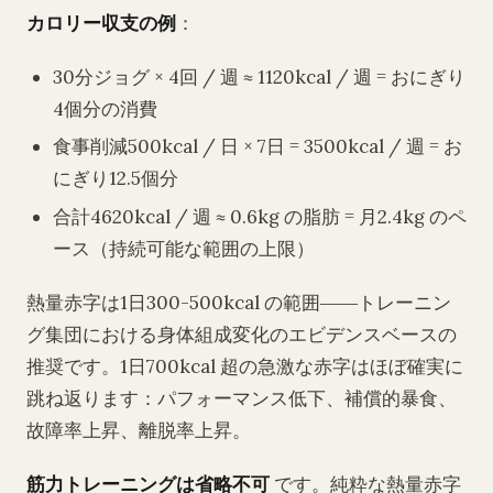
カロリー収支の例
：
30分ジョグ × 4回 / 週 ≈ 1120kcal / 週 = おにぎり
4個分の消費
食事削減500kcal / 日 × 7日 = 3500kcal / 週 = お
にぎり12.5個分
合計4620kcal / 週 ≈ 0.6kg の脂肪 = 月2.4kg のペ
ース（持続可能な範囲の上限）
熱量赤字は1日300-500kcal の範囲――トレーニン
グ集団における身体組成変化のエビデンスベースの
推奨です。1日700kcal 超の急激な赤字はほぼ確実に
跳ね返ります：パフォーマンス低下、補償的暴食、
故障率上昇、離脱率上昇。
筋力トレーニングは省略不可
です。純粋な熱量赤字