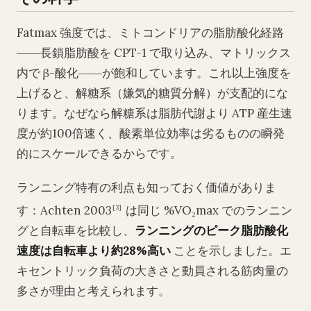
Fatmax 強度では、ミトコンドリアの脂肪酸化経路
――長鎖脂肪酸を CPT-1 で取り込み、マトリックス
内で β-酸化――が飽和しています。これ以上強度を
上げると、解糖系（嫌気的糖質分解）が支配的にな
ります。なぜなら解糖系は脂肪代謝より ATP 産生速
度が約100倍速く、酸素単位効率は劣るものの瞬発
的にスケールできるからです。
ランニング特有の利点も知っておく価値がありま
す：Achten 2003
は同じ %VO₂max でのランニン
[3]
グと自転車を比較し、
ランニングのピーク脂肪酸化
速度は自転車より約28%高い
ことを示しました。エ
キセントリック負荷の大きさと動員される筋肉量の
多さが理由と考えられます。