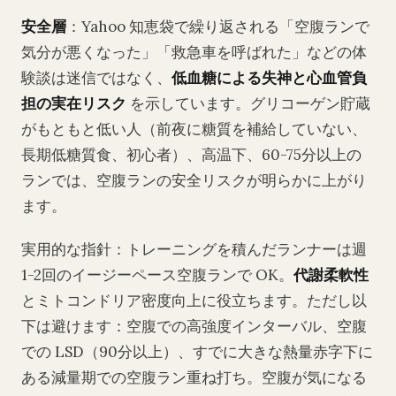
安全層
：Yahoo 知恵袋で繰り返される「空腹ランで
気分が悪くなった」「救急車を呼ばれた」などの体
験談は迷信ではなく、
低血糖による失神と心血管負
担の実在リスク
を示しています。グリコーゲン貯蔵
がもともと低い人（前夜に糖質を補給していない、
長期低糖質食、初心者）、高温下、60-75分以上の
ランでは、空腹ランの安全リスクが明らかに上がり
ます。
実用的な指針：トレーニングを積んだランナーは週
1-2回のイージーペース空腹ランで OK。
代謝柔軟性
とミトコンドリア密度向上に役立ちます。ただし以
下は避けます：空腹での高強度インターバル、空腹
での LSD（90分以上）、すでに大きな熱量赤字下に
ある減量期での空腹ラン重ね打ち。空腹が気になる