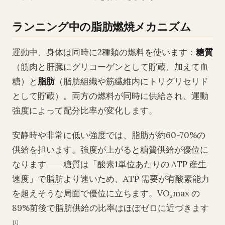
ランニング中の脂肪燃焼メカニズム
運動中、身体は同時に2種類の燃料を使います：
糖質
（筋肉と肝臓にグリコーゲンとして貯蔵、加えて血
糖）と
脂肪
（脂肪組織や筋繊維内にトリグリセリド
として貯蔵）。両方の燃料が同時に供給され、運動
強度によって配分比率が変化します。
安静時や非常に低い強度では、脂肪が約60-70%の
供給を担います。強度が上がると糖質供給が優位に
なります――糖質は「酸素1単位あたりの ATP 産生
速度」で脂肪より速いため、ATP 需要が有酸素能力
を超えそうな局面で優位に立ちます。VO₂max の
89%前後で脂肪供給の比率はほぼゼロに近づきます
。
[1]