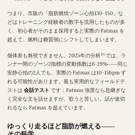
つまり、市販の「脂肪燃焼ゾーン心拍130-150」な
どはトレーニング経験者の数字を流用したものが多
く、初心者がそのまま採用すると実際の Fatmax を
超えて、燃料は糖質側にシフトしてしまいます。
個体差も無視できません。2025年の分析
では、ラ
[6]
ンナー間のゾーン2指標の変動係数は6-29%――同じ
安静心拍の2人でも、実際の Fatmax は10-15bpm ず
れる可能性があります。最も実用的なフィールドテ
ストは
会話テスト
です：Fatmax 強度なら息継ぎな
く完全な文を話せますが、歌うと苦しい。話が途切
れるなら Fatmax を超えています。
ゆっくり走るほど脂肪が燃える――
その科学