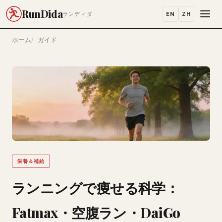
RunDida
EN
ZH
ランディダ
ホーム
ガイド
栄養＆補給
ランニングで痩せる科学：
Fatmax・空腹ラン・DaiGo