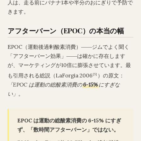
人は、走る前にバナナ1本や半分のおにぎりで予防で
きます。
アフターバーン（EPOC）の本当の幅
EPOC（運動後過剰酸素消費）――ジムでよく聞く
「アフターバーン効果」――は確かに存在します
が、マーケティングが10倍に膨張させています。最
も引用される総説（LaForgia 2006
）の原文：
[5]
「EPOC は運動の総酸素消費の
6-15%
にすぎな
い」
。
EPOC は運動の総酸素消費の 6-15% にすぎ
ず、「数時間アフターバーン」ではない。