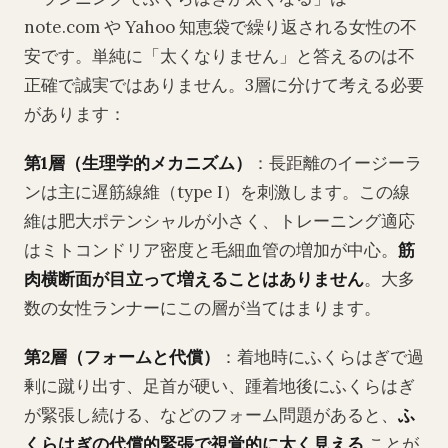
note.com や Yahoo 知恵袋で繰り返される女性の不
安です。単純に「太くなりません」と答えるのは不
正確で誠実ではありません。3層に分けて考える必要
があります：
第1層（生理学的メカニズム）
：長距離のイージーラ
ンは主に遅筋線維（type I）を刺激します。この線
維は肥大ポテンシャルが小さく、トレーニング適応
はミトコンドリア密度と毛細血管の増加が中心。
筋
肉横断面が目立って増えることはありません
。大多
数の女性ランナーにこの層が当てはまります。
第2層（フォームと代償）
：着地時にふくらはぎで過
剰に蹴り出す、足首が硬い、踵着地後にふくらはぎ
が緊張し続ける、などのフォーム問題があると、
ふ
くらはぎの代償的緊張で視覚的に太く見える
ことが