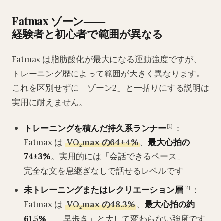
Fatmax ゾーン――
経験者と初心者で範囲が異なる
Fatmax は脂肪酸化が最大になる運動強度ですが、
トレーニング歴によって範囲が大きく異なります。
これを区別せずに「ゾーン2」と一括りにする説明は
実用に耐えません。
トレーニングを積んだ持久系ランナー
：
[1]
Fatmax は
VO₂max の64±4%
、
最大心拍の
74±3%
。実用的には「会話できるペース」――
完全な文を息継ぎなしで話せるレベルです
未トレーニングまたはレクリエーション層
：
[2]
Fatmax は
VO₂max の48.3%
、
最大心拍の約
61.5%
。「早歩き」と大して変わらない強度です