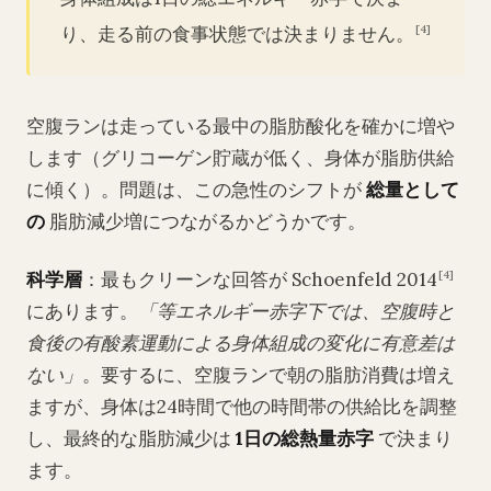
り、走る前の食事状態では決まりません。
[4]
空腹ランは走っている最中の脂肪酸化を確かに増や
します（グリコーゲン貯蔵が低く、身体が脂肪供給
に傾く）。問題は、この急性のシフトが
総量として
の
脂肪減少増につながるかどうかです。
科学層
：最もクリーンな回答が Schoenfeld 2014
[4]
にあります。
「等エネルギー赤字下では、空腹時と
食後の有酸素運動による身体組成の変化に有意差は
ない」
。要するに、空腹ランで朝の脂肪消費は増え
ますが、身体は24時間で他の時間帯の供給比を調整
し、最終的な脂肪減少は
1日の総熱量赤字
で決まり
ます。