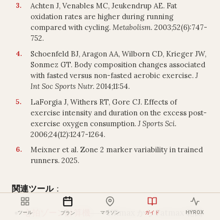
Achten J, Venables MC, Jeukendrup AE. Fat
oxidation rates are higher during running
compared with cycling.
Metabolism.
2003;52(6):747-
752.
Schoenfeld BJ, Aragon AA, Wilborn CD, Krieger JW,
Sonmez GT. Body composition changes associated
with fasted versus non-fasted aerobic exercise.
J
Int Soc Sports Nutr.
2014;11:54.
LaForgia J, Withers RT, Gore CJ. Effects of
exercise intensity and duration on the excess post-
exercise oxygen consumption.
J Sports Sci.
2006;24(12):1247-1264.
Meixner et al. Zone 2 marker variability in trained
runners. 2025.
関連ツール
：
心拍ゾーン計算機
――HRmax から Fatmax 範囲
ツール
マラソン
ガイド
HYROX
プラン