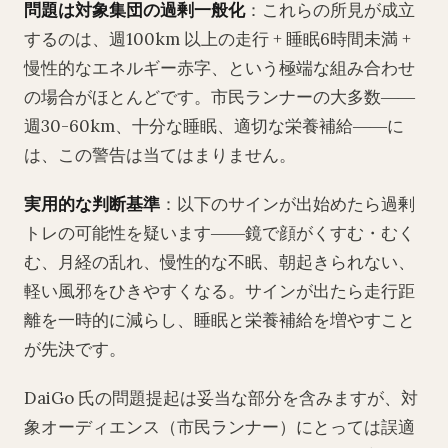
問題は対象集団の過剰一般化
：これらの所見が成立
するのは、週100km 以上の走行 + 睡眠6時間未満 +
慢性的なエネルギー赤字、という極端な組み合わせ
の場合がほとんどです。市民ランナーの大多数――
週30-60km、十分な睡眠、適切な栄養補給――に
は、この警告は当てはまりません。
実用的な判断基準
：以下のサインが出始めたら過剰
トレの可能性を疑います――鏡で顔がくすむ・むく
む、月経の乱れ、慢性的な不眠、朝起きられない、
軽い風邪をひきやすくなる。サインが出たら走行距
離を一時的に減らし、睡眠と栄養補給を増やすこと
が先決です。
DaiGo 氏の問題提起は妥当な部分を含みますが、対
象オーディエンス（市民ランナー）にとっては誤適