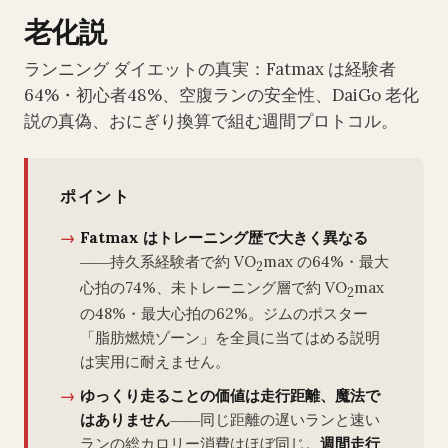
老化説
ランニング ダイエットの真実：Fatmax は経験者
64%・初心者48%、空腹ランの安全性、DaiGo 老化
説の真偽、おにぎり換算で組む週間プロトコル。
ポイント
Fatmax はトレーニング歴で大きく異なる
――持久系経験者で約 VO
max の64%・最大
2
心拍の74%、未トレーニング層で約 VO
max
2
の48%・最大心拍の62%。ジムのポスター
「脂肪燃焼ゾーン」を全員に当てはめる説明
は実用に耐えません。
ゆっくり走ることの価値は走行距離、魔法で
はありません
――同じ距離の遅いランと速い
ランの総カロリー消費はほぼ同じ。
週間走行