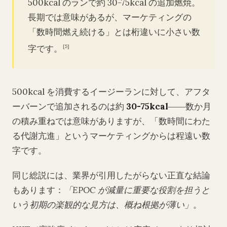
500kcal のランで約 30-75kcal の追加燃焼。
長期では意味があるが、マーケティングの
「数時間燃え続ける」とは桁違いに小さい数
字です。
[5]
500kcal を消費するイージーランに対して、アフタ
ーバーンで追加されるのは約
30-75kcal
――数か月
の積み重ねでは意味がありますが、「数時間にわた
る代謝亢進」というマーケティングからは程遠い数
字です。
同じ総説には、業界が引用したがらない正直な結論
もあります：
「EPOC が減量に重要な役割を担うと
いう初期の楽観的な見方は、概ね根拠が薄い」
。