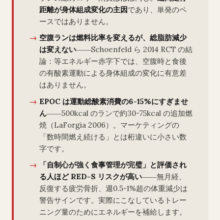
距離が身体組成変化の主因
であり、単発のペ
ースではありません。
空腹ランは燃料比率を変えるが、総脂肪減少
は変えない
――Schoenfeld ら 2014 RCT の結
論：等エネルギー赤字下では、空腹時と食後
の有酸素運動による身体組成の変化に有意差
はありません。
EPOC は運動総酸素消費の6-15%にすぎませ
ん
――500kcal のランで約30-75kcal の追加燃
焼（LaForgia 2006）。マーケティングの
「数時間燃え続ける」とは桁違いに小さい数
字です。
「自制心が強く食事管理が完璧」と評価され
る人ほど RED-S リスクが高い
――無月経、
反復する疲労骨折、週0.5-1%超の体重減少は
警告サインです。実際にこなしているトレー
ニング量のためにエネルギーを補給します。