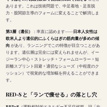
あります。これは技術問題で、中足着地・足首脱
力・股関節主導のフォームに変えることで解消しま
す。
第3層（遺伝）
：率直に認めます――
日本人女性は
欧米人より遺伝的にふくらはぎの筋肉量が多めの傾
向
があり、ランニングでこの特徴が目立つことがあ
ります。遺伝層は完全には変えられませんが、イー
ジーラン中心 + ストレッチ + フォームローラー + 短
距離スプリント回避 + 適切なシューズ（中程度のク
ッション）で視覚的な増加幅を抑えることができま
す。
RED-S と「ランで痩せる」の落とし穴
RED-S
（運動相対的エネルギー不足症候群、旧「女