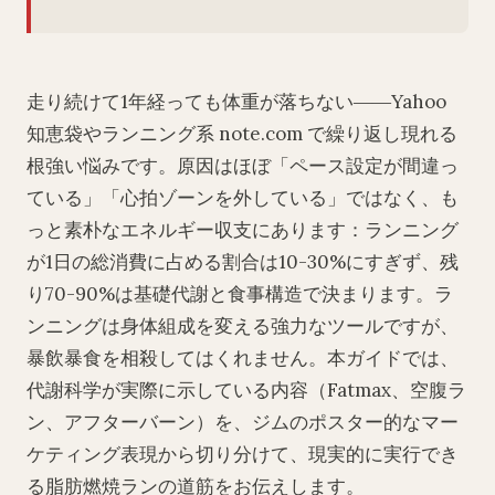
走り続けて1年経っても体重が落ちない――Yahoo
知恵袋やランニング系 note.com で繰り返し現れる
根強い悩みです。原因はほぼ「ペース設定が間違っ
ている」「心拍ゾーンを外している」ではなく、も
っと素朴なエネルギー収支にあります：ランニング
が1日の総消費に占める割合は10-30%にすぎず、残
り70-90%は基礎代謝と食事構造で決まります。ラ
ンニングは身体組成を変える強力なツールですが、
暴飲暴食を相殺してはくれません。本ガイドでは、
代謝科学が実際に示している内容（Fatmax、空腹ラ
ン、アフターバーン）を、ジムのポスター的なマー
ケティング表現から切り分けて、現実的に実行でき
る脂肪燃焼ランの道筋をお伝えします。