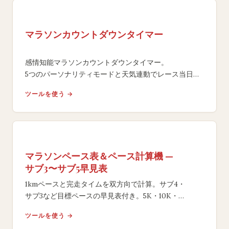
マラソンカウントダウンタイマー
感情知能マラソンカウントダウンタイマー。
5つのパーソナリティモードと天気連動でレース当日ま
でのモチベーションを最大化。
ツールを使う →
世界49大会対応の無料ツール。
マラソンペース表＆ペース計算機 —
サブ3〜サブ5早見表
1kmペースと完走タイムを双方向で計算。サブ4・
サブ3など目標ペースの早見表付き。5K・10K・
ハーフ・フルマラソン対応の無料ツール。
ツールを使う →