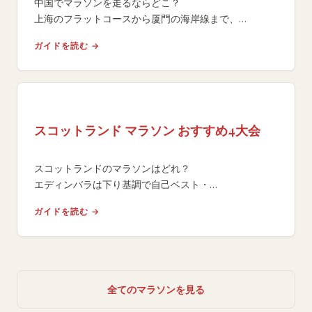
中国でマラソンを走るならどこ？
上海のフラットコースから厦門の海岸線まで、
主要大会のコース特性・登録方法・
ガイドを読む →
旅行のしやすさを徹底比較するガイド。
スコットランド マラソン おすすめ4大会
スコットランドのマラソンはどれ？
エディンバラは下り基調で自己ベスト・
ボストン出場権狙いの速いコース。ネス湖・
ガイドを読む →
ドラマソン・グレンコーは絶景重視。目的別に比較。
全てのマラソンを見る