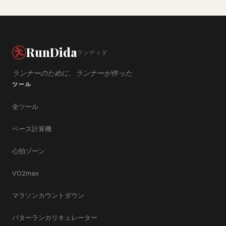
RunDida
ランディダ
ランナーのために、ランナーが作った
ツール
全ツール
ペース計算機
心拍ゾーン
VO2max
マラソンカウントダウン
バターランカリキュレーター