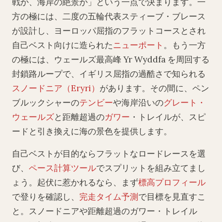
戦か、海岸の絶景か」という一点で決まります。一
方の極には、二度の五輪代表スティーブ・ブレース
が設計し、ヨーロッパ屈指のフラットコースとされ
自己ベスト向けに造られた
ニューポート
。もう一方
の極には、ウェールズ最高峰 Yr Wyddfa を周回する
封鎖路ループで、イギリス屈指の過酷さで知られる
スノードニア（Eryri）
があります。その間に、ペン
ブルックシャーの
テンビー
や海岸沿いの
グレート・
ウェールズ
と距離超過の
ガワー
・トレイルが、スピ
ードと引き換えに海の景色を提供します。
自己ベストが目的ならフラットなロードレースを選
び、
ペース計算ツール
でスプリットを組み立てまし
ょう。起伏に惹かれるなら、まず
標高プロフィール
で登りを確認し、
完走タイム予測
で目標を見直すこ
と。スノードニアや距離超過のガワー・トレイル