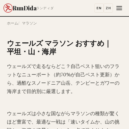
RunDida
EN
ZH
ランディダ
ホーム
マラソン
ウェールズ マラソン おすすめ｜
平坦・山・海岸
ウェールズで走るならどこ？自己ベスト狙いのフラ
ットなニューポート（約70%が自己ベスト更新）か
ら、過酷なスノードニア山岳、テンビーとガワーの
海岸まで目的別に厳選します。
ウェールズは小さな国ながらマラソンの種類が驚く
ほど豊富で、最適な一戦は「速いタイムか、山の挑