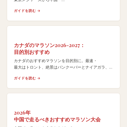
東南アジアの注目レースまで、
ガイドを読む →
エントリー方法やコース特性を比較する完全ガイド。
カナダのマラソン2026-2027：
目的別おすすめ
カナダのおすすめマラソンを目的別に。最速・
最大はトロント、絶景はバンクーバーとナイアガラ、
早季のBQはミシサガ。AIMS認証11レース、
ガイドを読む →
ボストン資格対応。
2026年
中国で走るべきおすすめマラソン大会