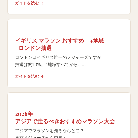
ガイドを読む →
イギリス マラソン おすすめ｜4地域
+ロンドン抽選
ロンドンはイギリス唯一のメジャーズですが、
抽選は約1.3%。4地域すべてから、
フラットな自己ベスト向けコースや絶景の片道レースを
ガイドを読む →
比較し、目的に合う大会を選べます。
2026年
アジアで走るべきおすすめマラソン大会
アジアでマラソンを走るならどこ？
東京メジャーズから中国・