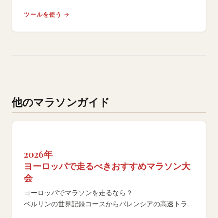
リカバリー用品を含むパーソナライズされた印刷可能な
ツールを使う →
チェックリストを生成。
他のマラソンガイド
2026年
ヨーロッパで走るべきおすすめマラソン大
会
ヨーロッパでマラソンを走るなら？
ベルリンの世界記録コースからバレンシアの高速トラッ
クまで、エントリー・コース・旅行計画を徹底比較。