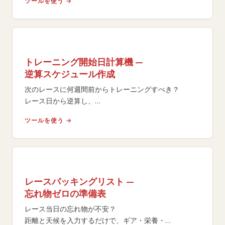
ツールを使う →
ます。
トレーニング開始日計算機 —
逆算スケジュール作成
次のレースに何週間前からトレーニングすべき？
レース日から逆算し、
体力レベルと目標に基づくフェーズ別タイムラインで最
ツールを使う →
適な開始日を算出します。
レースパッキングリスト —
忘れ物ゼロの準備表
レース当日の忘れ物が不安？
距離と天候を入力するだけで、ギア・栄養・