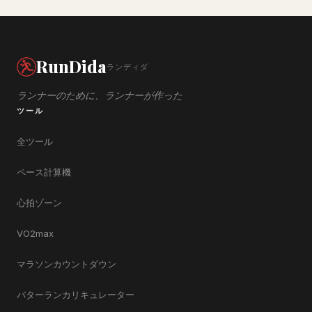
RunDida
ランディダ
ランナーのために、ランナーが作った
ツール
全ツール
ペース計算機
心拍ゾーン
VO2max
マラソンカウントダウン
バターランカリキュレーター