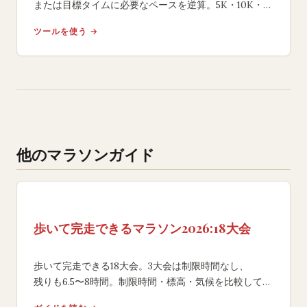
または目標タイムに必要なペースを逆算。5K・10K・
ハーフ・フルマラソン対応。
ツールを使う →
ネガティブスプリット戦略も提案する無料ツール。
他のマラソンガイド
歩いて完走できるマラソン2026:18大会
歩いて完走できる18大会。3大会は制限時間なし、
残りも6.5〜8時間。制限時間・標高・気候を比較して、
ウォーキングでも初完走を。