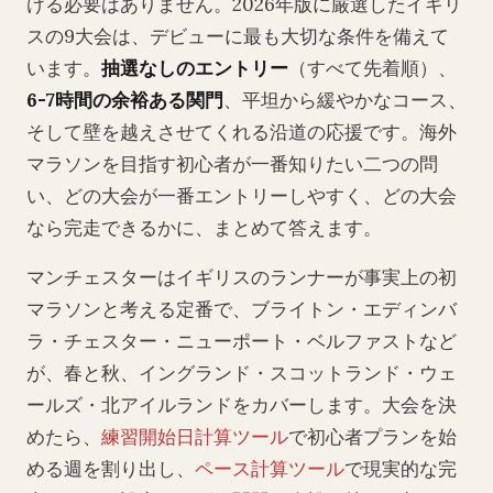
ける必要はありません。2026年版に厳選したイギリ
スの9大会は、デビューに最も大切な条件を備えて
います。
抽選なしのエントリー
（すべて先着順）、
6-7時間の余裕ある関門
、平坦から緩やかなコース、
そして壁を越えさせてくれる沿道の応援です。海外
マラソンを目指す初心者が一番知りたい二つの問
い、どの大会が一番エントリーしやすく、どの大会
なら完走できるかに、まとめて答えます。
マンチェスターはイギリスのランナーが事実上の初
マラソンと考える定番で、ブライトン・エディンバ
ラ・チェスター・ニューポート・ベルファストなど
が、春と秋、イングランド・スコットランド・ウェ
ールズ・北アイルランドをカバーします。大会を決
めたら、
練習開始日計算ツール
で初心者プランを始
める週を割り出し、
ペース計算ツール
で現実的な完