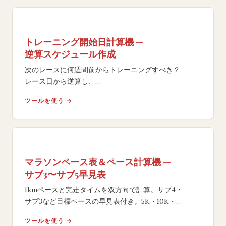
トレーニング開始日計算機 —
逆算スケジュール作成
次のレースに何週間前からトレーニングすべき？
レース日から逆算し、
体力レベルと目標に基づくフェーズ別タイムラインで最
ツールを使う →
適な開始日を算出します。
マラソンペース表＆ペース計算機 —
サブ3〜サブ5早見表
1kmペースと完走タイムを双方向で計算。サブ4・
サブ3など目標ペースの早見表付き。5K・10K・
ハーフ・フルマラソン対応の無料ツール。
ツールを使う →