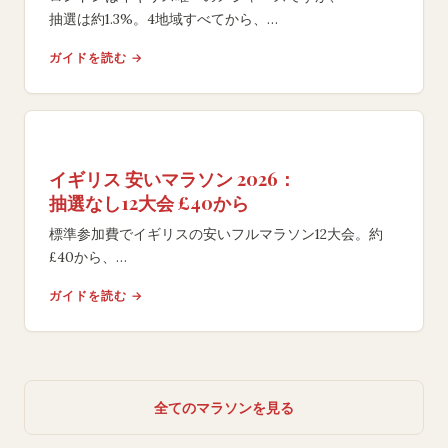
抽選は約1.3%。4地域すべてから、
フラットな自己ベスト向けコースや絶景の片道レースを
ガイドを読む →
比較し、目的に合う大会を選べます。
イギリス 安いマラソン 2026：
抽選なし12大会 £40から
標準参加費でイギリスの安いフルマラソン12大会。約
£40から、
すべて抽選なしの先着エントリーで完走メダル・
ガイドを読む →
計測チップ込み。ロンドンの£79.99より安く走れます。
全てのマラソンを見る