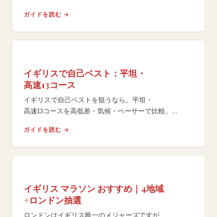
ニューポート26mからヨークシャー150m。
ガイドを読む →
海外で自己ベストを狙う日本人ランナー向けに速いコー
スを解説。
イギリスで自己ベスト：平坦・
高速13コース
イギリスで自己ベストを狙うなら。平坦・
高速13コースを高低差・気候・ペーサーで比較。
ニューポート26mからネット下りのエディンバラまで。
ガイドを読む →
GFA戦略も解説。
イギリス マラソン おすすめ｜4地域
+ロンドン抽選
ロンドンはイギリス唯一のメジャーズですが、