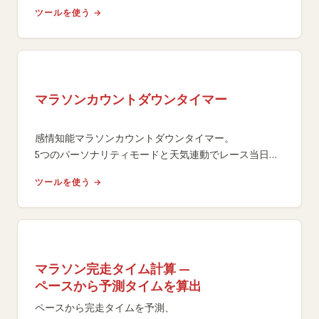
リカバリー用品を含むパーソナライズされた印刷可能な
ツールを使う →
チェックリストを生成。
マラソンカウントダウンタイマー
感情知能マラソンカウントダウンタイマー。
5つのパーソナリティモードと天気連動でレース当日ま
でのモチベーションを最大化。
ツールを使う →
世界49大会対応の無料ツール。
マラソン完走タイム計算 —
ペースから予測タイムを算出
ペースから完走タイムを予測、