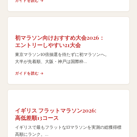
ガイドを読む →
初マラソン向けおすすめ大会2026：
エントリーしやすい21大会
東京マラソン10倍抽選を待たずに初マラソンへ。
大半が先着順、大阪・神戸は国際枠
（東京より当選率高）。制限6時間以上
ガイドを読む →
（ホノルルは無制限）、国内外21大会を厳選。
イギリス フラットマラソン2026:
高低差順13コース
イギリスで最もフラットな13マラソンを実測の総獲得標
高順にランク。