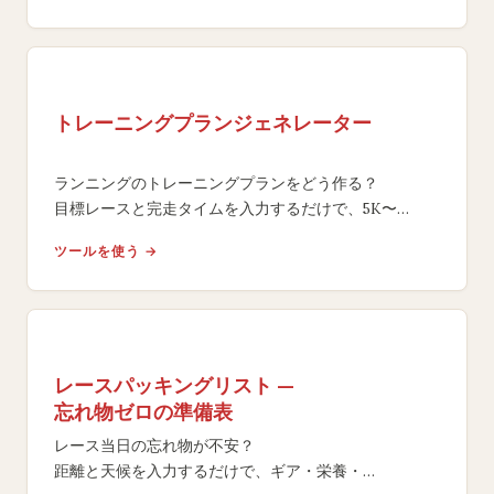
トレーニングプランジェネレーター
ランニングのトレーニングプランをどう作る？
目標レースと完走タイムを入力するだけで、5K〜
フルマラソン向け週間スケジュールをペース配分・
ツールを使う →
走行距離管理付きで自動生成。
レースパッキングリスト —
忘れ物ゼロの準備表
レース当日の忘れ物が不安？
距離と天候を入力するだけで、ギア・栄養・